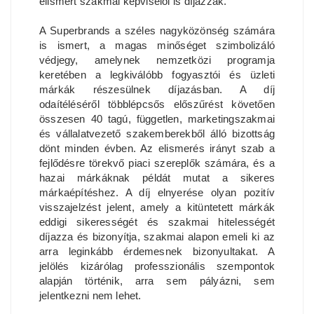
elismert szakmai képviselői is díjazzák.
A Superbrands a széles nagyközönség számára
is ismert, a magas minőséget szimbolizáló
védjegy, amelynek nemzetközi programja
keretében a legkiválóbb fogyasztói és üzleti
márkák részesülnek díjazásban. A díj
odaítéléséről többlépcsős előszűrést követően
összesen 40 tagú, független, marketingszakmai
és vállalatvezető szakemberekből álló bizottság
dönt minden évben. Az elismerés irányt szab a
fejlődésre törekvő piaci szereplők számára, és a
hazai márkáknak példát mutat a sikeres
márkaépítéshez. A díj elnyerése olyan pozitív
visszajelzést jelent, amely a kitüntetett márkák
eddigi sikerességét és szakmai hitelességét
díjazza és bizonyítja, szakmai alapon emeli ki az
arra leginkább érdemesnek bizonyultakat. A
jelölés kizárólag professzionális szempontok
alapján történik, arra sem pályázni, sem
jelentkezni nem lehet.