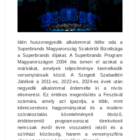
Idén huszonegyedik alkalommal ítélte oda a
Superbrands Magyarország Szakértői Bizottsága
a Superbrands díjakat. A Superbrands Program
Magyarországon 2004 óta ismeri el azokat a
márkákat, amelyek teljesítménye kiemelkedik
versenytársaik közül. A Szegedi Szabadtéri
Játékok a 2011-es, 2022-es, 2024-es évek után
negyedik alkalommal érdemelte ki a nívós
elismerést. Ez értékes megerősítés a Fesztivál
számára, amely azt igazolja, a több, mint
kilencvenéves hagyományokat és a modern
szórakoztatás követelményeit ötvöző,
értékteremtő programsorozat törekvéseit
nemcsak évről évre visszatérő nézői és a
színházi közösség, hanem a versenyszféra