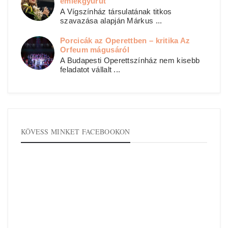
emlékgyűrűt
A Vígszínház társulatának titkos
szavazása alapján Márkus ...
Porcicák az Operettben – kritika Az
Orfeum mágusáról
A Budapesti Operettszínház nem kisebb
feladatot vállalt ...
KÖVESS MINKET FACEBOOKON