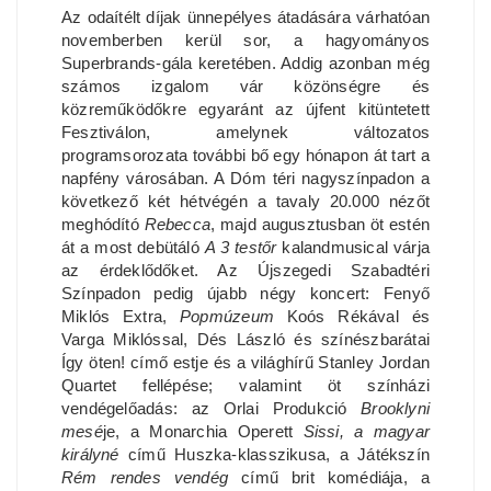
Az odaítélt díjak ünnepélyes átadására várhatóan
novemberben kerül sor, a hagyományos
Superbrands-gála keretében. Addig azonban még
számos izgalom vár közönségre és
közreműködőkre egyaránt az újfent kitüntetett
Fesztiválon, amelynek változatos
programsorozata további bő egy hónapon át tart a
napfény városában. A Dóm téri nagyszínpadon a
következő két hétvégén a tavaly 20.000 nézőt
meghódító
Rebecca
, majd augusztusban öt estén
át a most debütáló
A 3 testőr
kalandmusical várja
az érdeklődőket. Az Újszegedi Szabadtéri
Színpadon pedig újabb négy koncert: Fenyő
Miklós Extra,
Popmúzeum
Koós Rékával és
Varga Miklóssal, Dés László és színészbarátai
Így öten! címő estje és a világhírű Stanley Jordan
Quartet fellépése; valamint öt színházi
vendégelőadás: az Orlai Produkció
Brooklyni
mesé
je, a Monarchia Operett
Sissi, a magyar
királyné
című Huszka-klasszikusa, a Játékszín
Rém rendes vendég
című brit komédiája, a