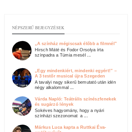
NÉPSZERŰ BEJEGYZÉSEK
„A színház mégiscsak élőbb a filmnél”
Hirsch Máté és Fodor Orsolya írta
színpadra a Túmia mesél ...
„Egy mindenkiért, mindenki egyért!” –
A 3 testőr musical újra Szegeden
A tavalyi nagy sikerű bemutató után idén
négy alkalommal ...
Várda Napló: Teátrális színészfenekek
és sugárzó lények
Sokéves hagyomány, hogy a nyári
színházi szezonomat a ...
Márkus Luca kapta a Ruttkai Éva-