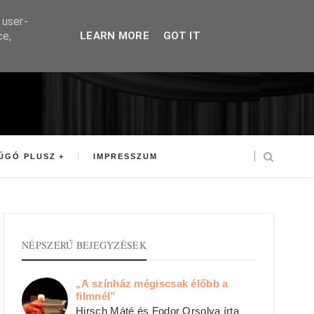
 user-
ce,
LEARN MORE
GOT IT
ÚGÓ PLUSZ
IMPRESSZUM
NÉPSZERŰ BEJEGYZÉSEK
„A színház mégiscsak élőbb a
filmnél”
Hirsch Máté és Fodor Orsolya írta