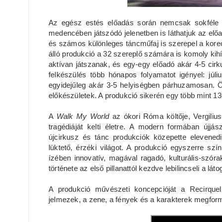
Az egész estés előadás során nemcsak sokféle
medencében játszódó jelenetben is láthatjuk az e
és számos különleges táncműfaj is szerepel a koreogr
álló produkció a 32 szereplő számára is komoly kih
aktívan játszanak, és egy-egy előadó akár 4-5 cirku
felkészülés több hónapos folyamatot igényel: júl
egyidejűleg akár 3-5 helyiségben párhuzamosan. 
előkészületek. A produkció sikerén egy több mint 13
A
Walk My World
az ókori Róma költője, Vergiliu
tragédiáját kelti életre. A modern formában újjá
újcirkusz és tánc produkciók közepette elevene
lüktető, érzéki világot. A produkció egyszerre szín
ízében innovatív, magával ragadó, kulturális-szór
története az első pillanattól kezdve lebilincseli a láto
A produkció művészeti koncepcióját a Recirquel 
jelmezek, a zene, a fények és a karakterek megfor