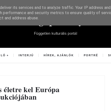
eliver its services and to analyze traffic. Your IP address and
h performance and security metrics to ensure quality of servi
Súgópéldány
ect and address abuse.
Független kulturális portál
OLÓ
INTERJÚ
HÍREK, AJÁNLÓK
PORTRÉ
S
s életre kel Európa
dukciójában