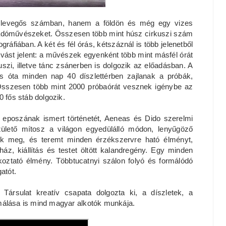
 levegős számban, hanem a földön és még egy vizes
lőadóművészeket. Összesen több mint húsz cirkuszi szám
áfiában. A két és fél órás, kétszáznál is több jelenetből
ívást jelent: a művészek egyenként több mint másfél órát
szi, illetve tánc zsánerben is dolgozik az előadásban. A
ius óta minden nap 40 díszlettérben zajlanak a próbák,
Összesen több mint 2000 próbaórát vesznek igénybe az
0 fős stáb dolgozik.
s eposzának ismert történetét, Aeneas és Dido szerelmi
születő mítosz a világon egyedülálló módon, lenyűgöző
dik meg, és teremt minden érzékszervre ható élményt,
ház, kiállítás és testet öltött kalandregény. Egy minden
akoztató élmény. Többtucatnyi szálon folyó és formálódó
gatót.
Társulat kreatív csapata dolgozta ki, a díszletek, a
málása is mind magyar alkotók munkája.