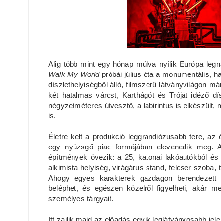
Alig több mint egy hónap múlva nyílik Európa legn
Walk My World
próbái július óta a monumentális, h
díszlethelyiségből álló, filmszerű látványvilágon m
két hatalmas várost, Karthágót és Tróját idéző dís
négyzetméteres útvesztő, a labirintus is elkészült,
is.
Életre kelt a produkció leggrandiózusabb tere, az
egy nyüzsgő piac formájában elevenedik meg. A 
építmények övezik: a 25, katonai lakóautókból és 
alkimista helyiség, virágárus stand, felcser szoba, 
Ahogy egyes karakterek gazdagon berendezett 
beléphet, és egészen közelről figyelheti, akár 
személyes tárgyait.
Itt zajlik majd az előadás egyik leglátványosabb jel