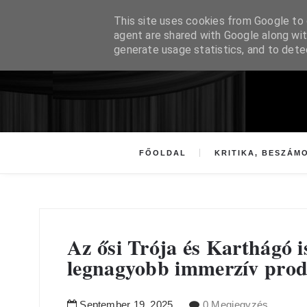
This site uses cookies from Google to d
agent are shared with Google along wit
generate usage statistics, and to det
FŐOLDAL
KRITIKA, BESZÁM
Az ősi Trója és Karthágó i
legnagyobb immerzív pro
September
19
,
2025
0 Megjegyzés