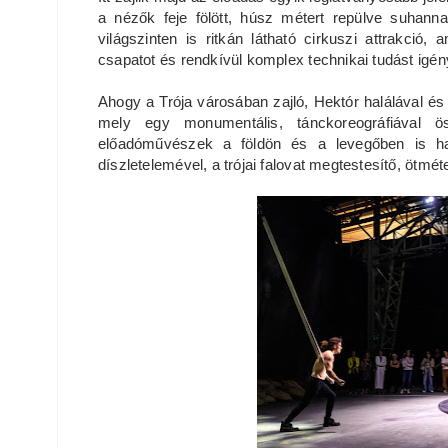
a nézők feje fölött, húsz métert repülve suhan
világszinten is ritkán látható cirkuszi attrakci
csapatot és rendkívül komplex technikai tudást igén
Ahogy a Trója városában zajló, Hektór halálával és a
mely egy monumentális, tánckoreográfiával ö
előadóművészek a földön és a levegőben is ha
díszletelemével, a trójai falovat megtestesítő, ötméte