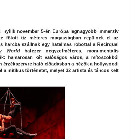
kal nyílik november 5-én Európa legnagyobb immerzív
eje fölött tíz méteres magasságban repülnek el az
s harcba szállnak egy hatalmas robottal a Recirquel
y World
hatezer négyzetméteres, monumentális
zik: hamarosan két valóságos város, a mítoszokból
den érzékszervre ható előadásban a nézők a hollywoodi
l a mitikus történetet, melyet 32 artista és táncos kelt