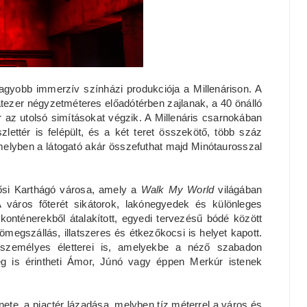
agyobb immerzív színházi produkciója a Millenárison. A
atezer négyzetméteres előadótérben zajlanak, a 40 önálló
ár az utolsó simításokat végzik. A Millenáris csarnokában
zlettér is felépült, és a két teret összekötő, több száz
 melyben a látogató akár összefuthat majd Minótaurosszal
 ősi Karthágó városa, amely a
Walk My World
világában
város főterét sikátorok, lakónegyedek és különleges
konténerekből átalakított, egyedi tervezésű bódé között
tömegszállás, illatszeres és étkezőkocsi is helyet kapott.
személyes életterei is, amelyekbe a néző szabadon
meg is érintheti Ámor, Júnó vagy éppen Merkúr istenek
enete, a piactér lázadása, melyben tíz méterrel a város és