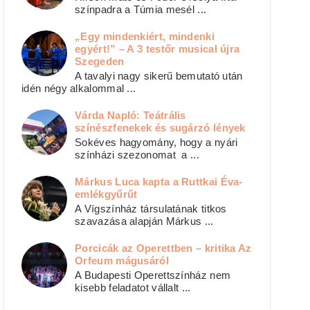
színpadra a Túmia mesél ...
„Egy mindenkiért, mindenki
egyért!” – A 3 testőr musical újra
Szegeden
A tavalyi nagy sikerű bemutató után
idén négy alkalommal ...
Várda Napló: Teátrális
színészfenekek és sugárzó lények
Sokéves hagyomány, hogy a nyári
színházi szezonomat a ...
Márkus Luca kapta a Ruttkai Éva-
emlékgyűrűt
A Vígszínház társulatának titkos
szavazása alapján Márkus ...
Porcicák az Operettben – kritika Az
Orfeum mágusáról
A Budapesti Operettszínház nem
kisebb feladatot vállalt ...