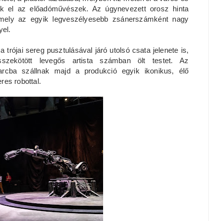
nak el az előadóművészek. Az úgynevezett orosz hinta
ó, amely az egyik legveszélyesebb zsánerszámként nagy
yel.
 trójai sereg pusztulásával járó utolsó csata jelenete is,
sszekötött levegős artista számban ölt testet. Az
rcba szállnak majd a produkció egyik ikonikus, élő
res robottal.