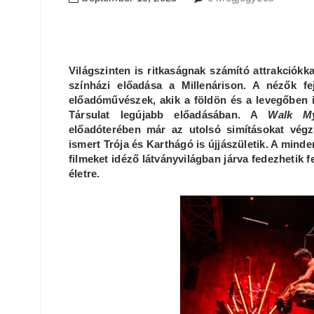
Világszinten is ritkaságnak számító attrakciók
színházi előadása a Millenárison. A nézők f
előadóművészek, akik a földön és a levegőben i
Társulat legújabb előadásában. A
Walk M
előadóterében már az utolsó simításokat vég
ismert Trója és Karthágó is újjászületik. A min
filmeket idéző látványvilágban járva fedezhetik fe
életre.