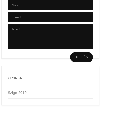
CÍMKÉK
Sziget2019