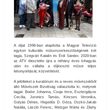
A díjat 1996-ban alapította a Magyar Televízió
egykori kulturális műsorszerkesztőségének két
tagja, Szegvári Katalin és Érdi Sándor. 2020-ban
az ATV élesztette újra a néhány éves kihagyás
után és vállalta a díjkiosztó műsor teljes
lebonyolítását, közvetítését.
A jelölteket a kuratórium és a neves művészekből
álló Művészeti Bizottság választotta ki, melynek
tagjai: Bodor Johanna, Csuja Imre, Esztergályos
Cecília, Juronics Tamás, Kincses Veronika,
Gulyás Dénes, Hegedűs D. Géza, Oszkó-Jakab
Natália, László Ferenc, Metzger Márta és Zilahy