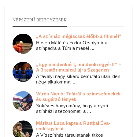
NÉPSZERŰ BEJEGYZÉSEK
„A színház mégiscsak élőbb a filmnél”
Hirsch Máté és Fodor Orsolya írta
színpadra a Túmia mesél ...
„Egy mindenkiért, mindenki egyért!” –
A 3 testőr musical újra Szegeden
A tavalyi nagy sikerű bemutató után idén
négy alkalommal ...
Várda Napló: Teátrális színészfenekek
és sugárzó lények
Sokéves hagyomány, hogy a nyári
színházi szezonomat a ...
Márkus Luca kapta a Ruttkai Éva-
emlékgyűrűt
A Vígszínház társulatának titkos