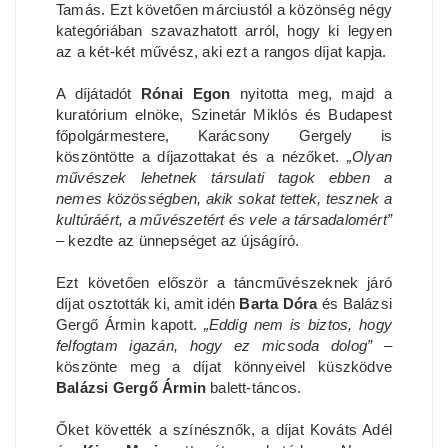
Tamás. Ezt követően márciustól a közönség négy
kategóriában szavazhatott arról, hogy ki legyen
az a két-két művész, aki ezt a rangos díjat kapja.
A díjátadót
Rónai Egon
nyitotta meg, majd a
kuratórium elnöke, Szinetár Miklós és Budapest
főpolgármestere, Karácsony Gergely is
köszöntötte a díjazottakat és a nézőket.
„Olyan
művészek lehetnek társulati tagok ebben a
nemes közösségben, akik sokat tettek, tesznek a
kultúráért, a művészetért és vele a társadalomért”
– kezdte az ünnepséget az újságíró.
Ezt követően először a táncművészeknek járó
díjat osztották ki, amit idén
Barta Dóra
és Balázsi
Gergő Ármin kapott.
„Eddig nem is biztos, hogy
felfogtam igazán, hogy ez micsoda dolog”
–
köszönte meg a díjat könnyeivel küszködve
Balázsi Gergő Ármin
balett-táncos.
Őket követték a színésznők, a díjat Kováts Adél