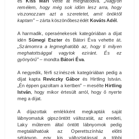
és
Kiss Mari
vette át meghatódva.
„Nagyon
remélem, hogy még sok időm lesz arra, hogy
viszonozzam azt a szeretetet, amit önöktől
kaptam”
– zárta köszönőbeszédét
Kováts Adél
.
A harmadik, operaénekesek kategóriában a díjat
idén
Sümegi Eszter
és Bátori Éva vehette át.
„Számomra a legmeghatóbb az, hogy ti milyen
meghatottsággal vagytok eziránt. És ez
gyönyörű”
– mondta
Bátori Éva
.
A negyedik, férfi színészek kategóriában pedig a
díjat kapta
Reviczky Gábor
és Hirtling István.
„Én éppen gazoltam a kertben” – mesélte
Hirtling
István
, hogy mikor értesült arról, hogy ő nyerte
meg a díjat.
A díjazottak emlékként megkapták saját
lábnyomatuk gipszöntött változatát, az eredeti,
Laky műterem által öntött lábnyomok pedig
megtalálhatóak az Operettszínház előtti
sétányon, egy kis változtatással a többi