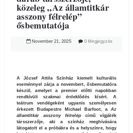
közeleg „Az államtitkár
asszony félrelép”
ősbemutatója
November
21
,
2025
0 Megjegyzés
A József Attila Színház kiemelt kulturális
eseménnyel zárja a novembert, ősbemutatóra
készül, amelyet a premier előtti napokban
rendkívüli szakmai érdeklődés kísért. A
teátrum vendégeként ugyanis személyesen
érkezett Budapestre Michael Barfoot, a
Az
államtitkár asszony félrelép
című vígjáték
társszerzője, aki a színház meghívására
látogatott el a próbákra és a helyszínre, hogy