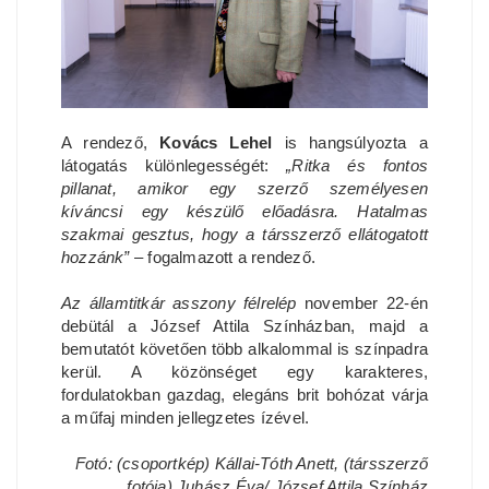
A rendező,
Kovács Lehel
is hangsúlyozta a
látogatás különlegességét:
„Ritka és fontos
pillanat, amikor egy szerző személyesen
kíváncsi egy készülő előadásra. Hatalmas
szakmai gesztus, hogy a társszerző ellátogatott
hozzánk”
– fogalmazott a rendező.
Az államtitkár asszony félrelép
november 22-én
debütál a József Attila Színházban, majd a
bemutatót követően több alkalommal is színpadra
kerül. A közönséget egy karakteres,
fordulatokban gazdag, elegáns brit bohózat várja
a műfaj minden jellegzetes ízével.
Fotó: (csoportkép) Kállai-Tóth Anett, (társszerző
fotója) Juhász Éva/ József Attila Színház