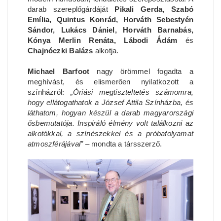
darab szereplőgárdáját
Pikali Gerda, Szabó
Emília, Quintus Konrád, Horváth Sebestyén
Sándor, Lukács Dániel, Horváth Barnabás,
Kónya Merlin Renáta, Lábodi Ádám
és
Chajnóczki Balázs
alkotja.
Michael Barfoot
nagy örömmel fogadta a
meghívást, és elismerően nyilatkozott a
színházról:
„Óriási megtiszteltetés számomra,
hogy ellátogathatok a József Attila Színházba, és
láthatom, hogyan készül a darab magyarországi
ősbemutatója. Inspiráló élmény volt találkozni az
alkotókkal, a színészekkel és a próbafolyamat
atmoszférájával”
– mondta a társszerző.