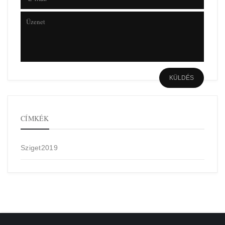
CÍMKÉK
Sziget2019