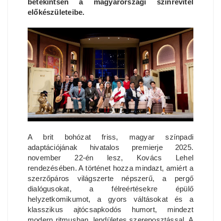
betekintsen a magyarországi színrevitel
előkészületeibe.
A brit bohózat friss, magyar színpadi
adaptációjának hivatalos premierje 2025.
november 22-én lesz, Kovács Lehel
rendezésében. A történet hozza mindazt, amiért a
szerzőpáros világszerte népszerű, a pergő
dialógusokat, a félreértésekre épülő
helyzetkomikumot, a gyors váltásokat és a
klasszikus ajtócsapkodós humort, mindezt
modern ritmusban, lendületes szereposztással. A