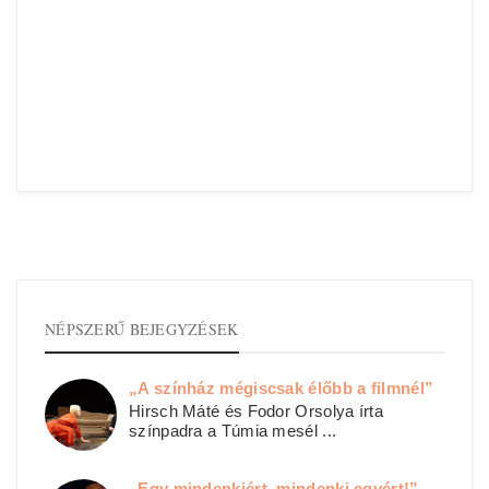
NÉPSZERŰ BEJEGYZÉSEK
„A színház mégiscsak élőbb a filmnél”
Hirsch Máté és Fodor Orsolya írta
színpadra a Túmia mesél ...
„Egy mindenkiért, mindenki egyért!” –