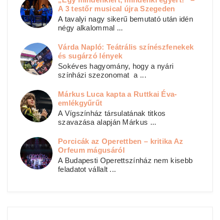
A 3 testőr musical újra Szegeden
A tavalyi nagy sikerű bemutató után idén
négy alkalommal ...
Várda Napló: Teátrális színészfenekek
és sugárzó lények
Sokéves hagyomány, hogy a nyári
színházi szezonomat a ...
Márkus Luca kapta a Ruttkai Éva-
emlékgyűrűt
A Vígszínház társulatának titkos
szavazása alapján Márkus ...
Porcicák az Operettben – kritika Az
Orfeum mágusáról
A Budapesti Operettszínház nem kisebb
feladatot vállalt ...