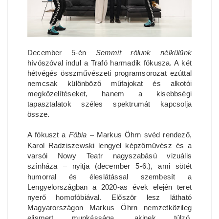
December 5-én
Semmit rólunk nélkülünk
hívószóval indul a Trafó harmadik fókusza. A két
hétvégés összművészeti programsorozat ezúttal
nemcsak különböző műfajokat és alkotói
megközelítéseket, hanem a kisebbségi
tapasztalatok széles spektrumát kapcsolja
össze.
A fókuszt a
Fóbia
–
Markus Öhrn svéd rendező,
Karol Radziszewski lengyel képzőművész és a
varsói Nowy Teatr nagyszabású vizuális
színháza
–
nyitja (december 5-6.), ami sötét
humorral és éleslátással szembesít a
Lengyelországban a 2020-as évek elején teret
nyerő homofóbiával. Először lesz látható
Magyarországon Markus Öhrn nemzetközileg
elismert munkássága, akinek túlzó,