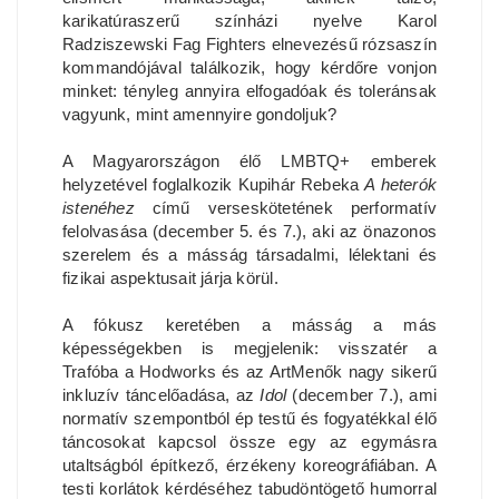
karikatúraszerű színházi nyelve Karol
Radziszewski Fag Fighters elnevezésű rózsaszín
kommandójával találkozik, hogy kérdőre vonjon
minket: tényleg annyira elfogadóak és toleránsak
vagyunk, mint amennyire gondoljuk?
A Magyarországon élő LMBTQ+ emberek
helyzetével foglalkozik Kupihár Rebeka
A heterók
istenéhez
című verseskötetének performatív
felolvasása (december 5. és 7.), aki az önazonos
szerelem és a másság társadalmi, lélektani és
fizikai aspektusait járja körül.
A fókusz keretében a másság a más
képességekben is megjelenik: visszatér a
Trafóba a Hodworks és az ArtMenők nagy sikerű
inkluzív táncelőadása, az
Idol
(december 7.), ami
normatív szempontból ép testű és fogyatékkal élő
táncosokat kapcsol össze egy az egymásra
utaltságból építkező, érzékeny koreográfiában. A
testi korlátok kérdéséhez tabudöntögető humorral