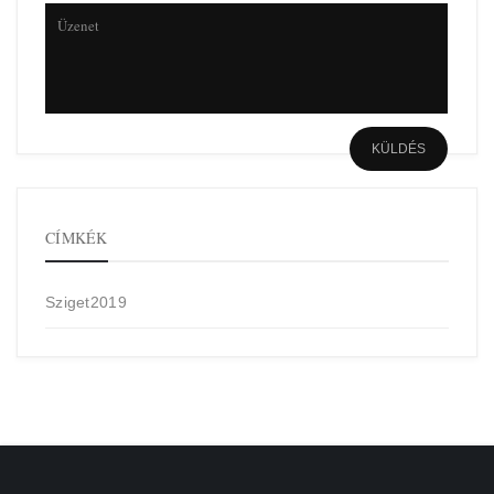
CÍMKÉK
Sziget2019