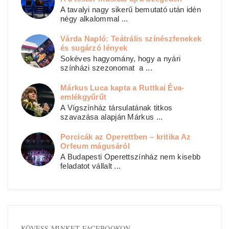
A tavalyi nagy sikerű bemutató után idén
négy alkalommal ...
Várda Napló: Teátrális színészfenekek
és sugárzó lények
Sokéves hagyomány, hogy a nyári
színházi szezonomat a ...
Márkus Luca kapta a Ruttkai Éva-
emlékgyűrűt
A Vígszínház társulatának titkos
szavazása alapján Márkus ...
Porcicák az Operettben – kritika Az
Orfeum mágusáról
A Budapesti Operettszínház nem kisebb
feladatot vállalt ...
KÖVESS MINKET FACEBOOKON