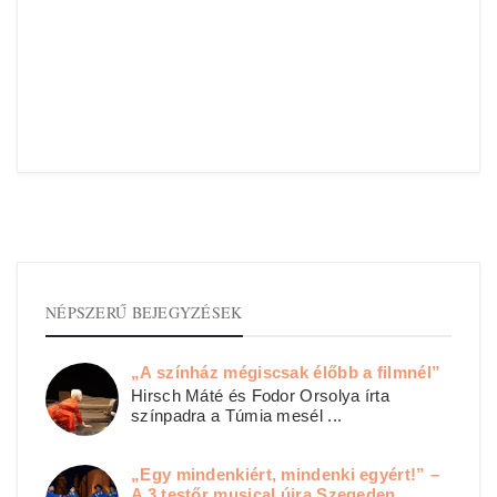
NÉPSZERŰ BEJEGYZÉSEK
„A színház mégiscsak élőbb a filmnél”
Hirsch Máté és Fodor Orsolya írta
színpadra a Túmia mesél ...
„Egy mindenkiért, mindenki egyért!” –
A 3 testőr musical újra Szegeden