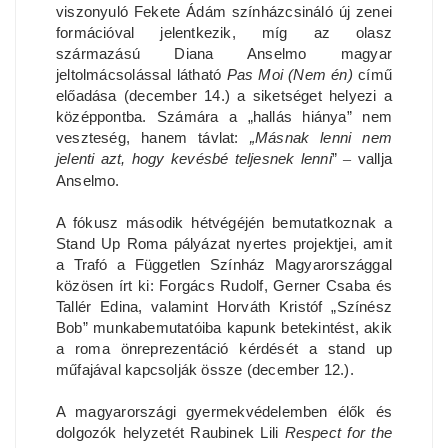
viszonyuló Fekete Ádám színházcsináló új zenei
formációval jelentkezik, míg az olasz
származású Diana Anselmo magyar
jeltolmácsolással látható
Pas Moi (Nem én)
című
előadása (december 14.) a siketséget helyezi a
középpontba. Számára a „hallás hiánya” nem
veszteség, hanem távlat:
„Másnak lenni nem
jelenti azt, hogy kevésbé teljesnek lenni
”
–
vallja
Anselmo.
A fókusz második hétvégéjén bemutatkoznak a
Stand Up Roma pályázat nyertes projektjei, amit
a Trafó a Független Színház Magyarországgal
közösen írt ki: Forgács Rudolf, Gerner Csaba és
Tallér Edina, valamint Horváth Kristóf „Színész
Bob” munkabemutatóiba kapunk betekintést, akik
a roma önreprezentáció kérdését a stand up
műfajával kapcsolják össze (december 12.).
A magyarországi gyermekvédelemben élők és
dolgozók helyzetét Raubinek Lili
Respect for the