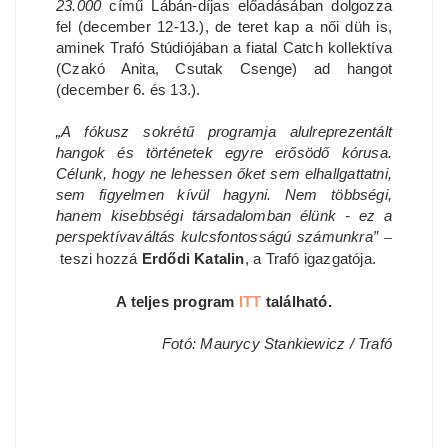
23.000
című Lábán-díjas előadásában dolgozza
fel (december 12-13.), de teret kap a női düh is,
aminek Trafó Stúdiójában a fiatal Catch kollektíva
(Czakó Anita, Csutak Csenge) ad hangot
(december 6. és 13.).
„A fókusz sokrétű programja alulreprezentált
hangok és történetek egyre erősödő kórusa.
Célunk, hogy ne lehessen őket sem elhallgattatni,
sem figyelmen kívül hagyni. Nem többségi,
hanem kisebbségi társadalomban élünk - ez a
perspektívaváltás kulcsfontosságú számunkra”
–
teszi hozzá
Erdődi Katalin
, a Trafó igazgatója.
A teljes program
ITT
található.
Fotó: Maurycy Stankiewicz / Trafó