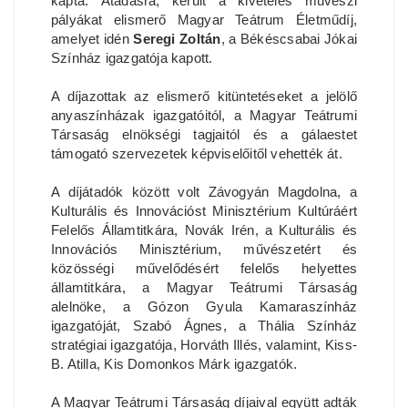
kapta. Átadásra, került a kivételes művészi
pályákat elismerő Magyar Teátrum Életműdíj,
amelyet idén
Seregi Zoltán
, a Békéscsabai Jókai
Színház igazgatója kapott.
A díjazottak az elismerő kitüntetéseket a jelölő
anyaszínházak igazgatóitól, a Magyar Teátrumi
Társaság elnökségi tagjaitól és a gálaestet
támogató szervezetek képviselőitől vehették át.
A díjátadók között volt Závogyán Magdolna, a
Kulturális és Innovációst Minisztérium Kultúráért
Felelős Államtitkára, Novák Irén, a Kulturális és
Innovációs Minisztérium, művészetért és
közösségi művelődésért felelős helyettes
államtitkára, a Magyar Teátrumi Társaság
alelnöke, a Gózon Gyula Kamaraszínház
igazgatóját, Szabó Ágnes, a Thália Színház
stratégiai igazgatója, Horváth Illés, valamint, Kiss-
B. Atilla, Kis Domonkos Márk igazgatók.
A Magyar Teátrumi Társaság díjaival együtt adták