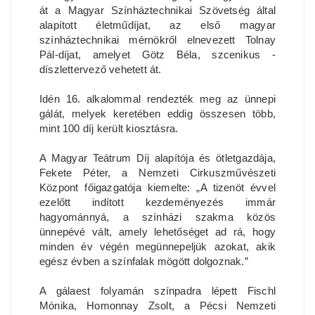
át a Magyar Színháztechnikai Szövetség által
alapított életműdíjat, az első magyar
színháztechnikai mérnökről elnevezett Tolnay
Pál-díjat, amelyet Götz Béla, szcenikus -
díszlettervező vehetett át.
Idén 16. alkalommal rendezték meg az ünnepi
gálát, melyek keretében eddig összesen több,
mint 100 díj került kiosztásra.
A Magyar Teátrum Díj alapítója és ötletgazdája,
Fekete Péter, a Nemzeti Cirkuszművészeti
Központ főigazgatója kiemelte: „A tizenöt évvel
ezelőtt indított kezdeményezés immár
hagyománnyá, a színházi szakma közös
ünnepévé vált, amely lehetőséget ad rá, hogy
minden év végén megünnepeljük azokat, akik
egész évben a színfalak mögött dolgoznak.”
A gálaest folyamán színpadra lépett Fischl
Mónika, Homonnay Zsolt, a Pécsi Nemzeti