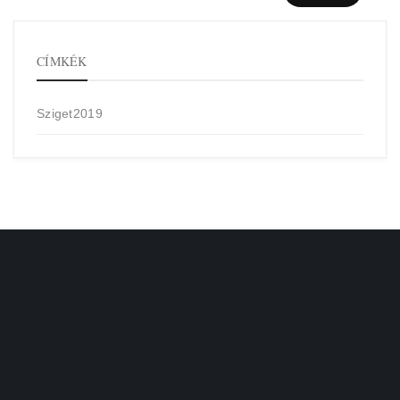
CÍMKÉK
Sziget2019