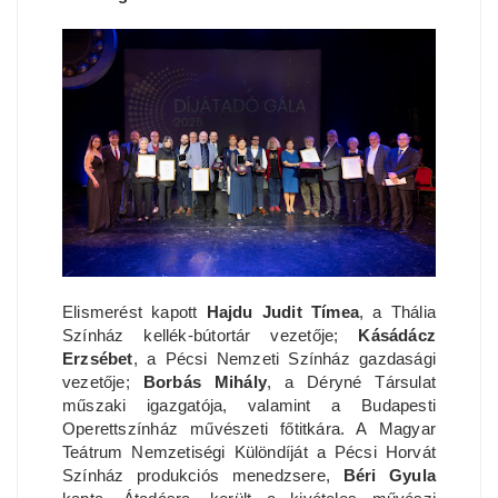
Elismerést kapott
Hajdu Judit Tímea
, a Thália
Színház kellék-bútortár vezetője;
Kásádácz
Erzsébet
, a Pécsi Nemzeti Színház gazdasági
vezetője;
Borbás Mihály
, a Déryné Társulat
műszaki igazgatója, valamint a Budapesti
Operettszínház művészeti főtitkára. A Magyar
Teátrum Nemzetiségi Különdíját a Pécsi Horvát
Színház produkciós menedzsere,
Béri Gyula