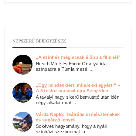
NÉPSZERŰ BEJEGYZÉSEK
„A színház mégiscsak élőbb a filmnél”
Hirsch Máté és Fodor Orsolya írta
színpadra a Túmia mesél ...
„Egy mindenkiért, mindenki egyért!” –
A 3 testőr musical újra Szegeden
A tavalyi nagy sikerű bemutató után idén
négy alkalommal ...
Várda Napló: Teátrális színészfenekek
és sugárzó lények
Sokéves hagyomány, hogy a nyári
színházi szezonomat a ...