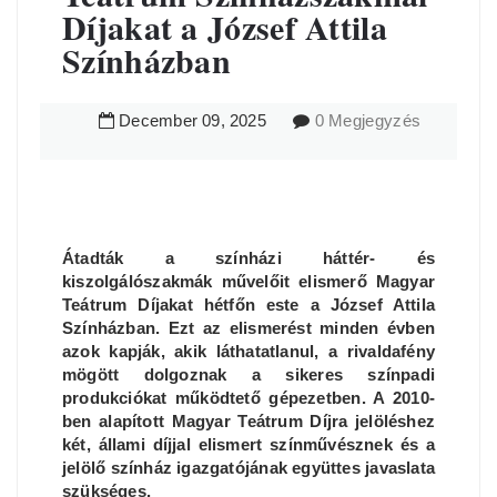
Díjakat a József Attila
Színházban
December
09
,
2025
0 Megjegyzés
Átadták a színházi háttér- és
kiszolgálószakmák művelőit elismerő Magyar
Teátrum Díjakat hétfőn este a József Attila
Színházban. Ezt az elismerést minden évben
azok kapják, akik láthatatlanul, a rivaldafény
mögött dolgoznak a sikeres színpadi
produkciókat működtető gépezetben. A 2010-
ben alapított Magyar Teátrum Díjra jelöléshez
két, állami díjjal elismert színművésznek és a
jelölő színház igazgatójának együttes javaslata
szükséges.