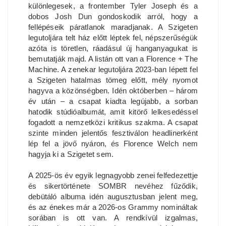
különlegesek, a frontember Tyler Joseph és a
dobos Josh Dun gondoskodik arról, hogy a
fellépéseik páratlanok maradjanak. A Szigeten
legutoljára telt ház előtt léptek fel, népszerűségük
azóta is töretlen, ráadásul új hanganyagukat is
bemutatják majd. A listán ott van a Florence + The
Machine. A zenekar legutoljára 2023-ban lépett fel
a Szigeten hatalmas tömeg előtt, mély nyomot
hagyva a közönségben. Idén októberben – három
év után – a csapat kiadta legújabb, a sorban
hatodik stúdióalbumát, amit kitörő lelkesedéssel
fogadott a nemzetközi kritikus szakma. A csapat
szinte minden jelentős fesztiválon headlinerként
lép fel a jövő nyáron, és Florence Welch nem
hagyja ki a Szigetet sem.
A 2025-ös év egyik legnagyobb zenei felfedezettje
és sikertörténete SOMBR nevéhez fűződik,
debütáló albuma idén augusztusban jelent meg,
és az énekes már a 2026-os Grammy nomináltak
sorában is ott van. A rendkívül izgalmas,