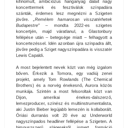
kifinomult, ambiciózus hanganyag dalait nagy
koncerttermek és fesztiválok színpadára
szánták, érdemes lesz megnézni a Szigeten
jövőre.
„Remélem hamarosan visszatérhetek
Budapestre”
– mondta 2022-es szigetes
koncertjén, majd váratlanul, a Glastonbury
fellépése után – betegsége miatt – felhagyott a
koncertezéssel. Idén azonban újra színpadra állt,
jövőre pedig a Sziget nagyszínpadára is visszatér
Lewis Capaldi.
A most bejelentett nevek közt van még izgalom
bőven. Érkezik a Tomora, egy vadiúj zenei
projekt, amely Tom Rowlands (The Chemical
Brothers) és a norvég énekesnő, Aurora közös
munkája. Szintén a most felsoroltak közt van
Dijon, amerikai énekes-dalszerző,
lemezproducer, színész és multiinstrumentalista,
aki Justin Bieber legújabb lemezén is kollaborált.
Óriási durranás volt 20 éve az Underworld
nagyszínpados headliner fellépése a Szigeten. A
himnuszszerű slágerekről ismert formáció