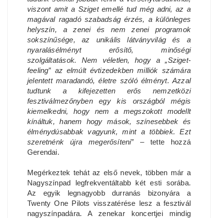
viszont amit a Sziget emellé tud még adni, az a
magával ragadó szabadság érzés, a különleges
helyszín, a zenei és nem zenei programok
sokszínűsége, az unikális látványvilág és a
nyaralásélményt erősítő, minőségi
szolgáltatások. Nem véletlen, hogy a „Sziget-
feeling” az elmúlt évtizedekben milliók számára
jelentett maradandó, életre szóló élményt. Azzal
tudtunk a kifejezetten erős nemzetközi
fesztiválmezőnyben egy kis országból mégis
kiemelkedni, hogy nem a megszokott modellt
kínáltuk, hanem hogy mások, színesebbek és
élménydúsabbak vagyunk, mint a többiek. Ezt
szeretnénk újra megerősíteni”
– tette hozzá
Gerendai.
Megérkeztek tehát az első nevek, többen már a
Nagyszínpad legfrekventáltabb két esti sorába.
Az egyik legnagyobb durranás bizonyára a
Twenty One Pilots visszatérése lesz a fesztivál
nagyszínpadára. A zenekar koncertjei mindig