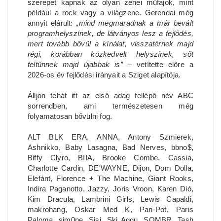
szerepet kapnak az olyan zenei műfajok, mint
például a rock vagy a világzene. Gerendai még
annyit elárult:
„mind megmaradnak a már bevált
programhelyszínek, de látványos lesz a fejlődés,
mert tovább bővül a kínálat, visszatérnek majd
régi, korábban közkedvelt helyszínek, sőt
feltűnnek majd újabbak is”
– vetítette előre a
2026-os év fejlődési irányait a Sziget alapítója.
Álljon tehát itt az első adag fellépő név ABC
sorrendben, ami természetesen még
folyamatosan bővülni fog.
ALT BLK ERA, ANNA, Antony Szmierek,
Ashnikko, Baby Lasagna, Bad Nerves, bbno$,
Biffy Clyro, BIIA, Brooke Combe, Cassia,
Charlotte Cardin, DE'WAYNE, Dijon, Dom Dolla,
Elefánt, Florence + The Machine, Giant Rooks,
Indira Paganotto, Jazzy, Joris Vroon, Karen Dió,
Kim Dracula, Lambrini Girls, Lewis Capaldi,
makrohang, Oskar Med K, Pan-Pot, Paris
Paloma, sim0ne, Sisi, Ski Aggu, SOMBR, Tash