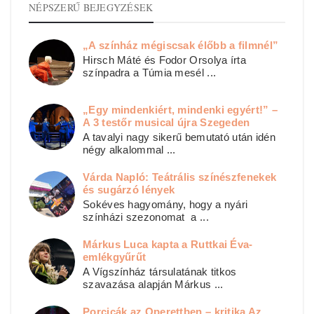
NÉPSZERŰ BEJEGYZÉSEK
„A színház mégiscsak élőbb a filmnél”
Hirsch Máté és Fodor Orsolya írta
színpadra a Túmia mesél ...
„Egy mindenkiért, mindenki egyért!” –
A 3 testőr musical újra Szegeden
A tavalyi nagy sikerű bemutató után idén
négy alkalommal ...
Várda Napló: Teátrális színészfenekek
és sugárzó lények
Sokéves hagyomány, hogy a nyári
színházi szezonomat a ...
Márkus Luca kapta a Ruttkai Éva-
emlékgyűrűt
A Vígszínház társulatának titkos
szavazása alapján Márkus ...
Porcicák az Operettben – kritika Az