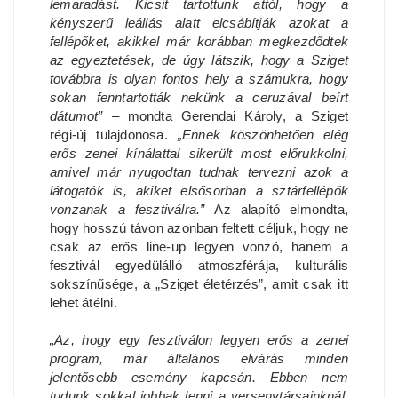
lemaradást. Kicsit tartottunk attól, hogy a
kényszerű leállás alatt elcsábítják azokat a
fellépőket, akikkel már korábban megkezdődtek
az egyeztetések, de úgy látszik, hogy a Sziget
továbbra is olyan fontos hely a számukra, hogy
sokan fenntartották nekünk a ceruzával beírt
dátumot”
– mondta Gerendai Károly, a Sziget
régi-új tulajdonosa.
„Ennek köszönhetően elég
erős zenei kínálattal sikerült most előrukkolni,
amivel már nyugodtan tudnak tervezni azok a
látogatók is, akiket elsősorban a sztárfellépők
vonzanak a fesztiválra.”
Az alapító elmondta,
hogy hosszú távon azonban feltett céljuk, hogy ne
csak az erős line-up legyen vonzó, hanem a
fesztivál egyedülálló atmoszférája, kulturális
sokszínűsége, a „Sziget életérzés”, amit csak itt
lehet átélni.
„Az, hogy egy fesztiválon legyen erős a zenei
program, már általános elvárás minden
jelentősebb esemény kapcsán. Ebben nem
tudunk sokkal jobbak lenni a versenytársainknál,