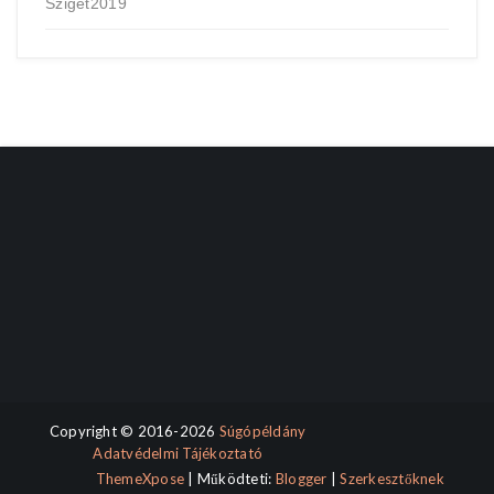
Sziget2019
Copyright © 2016-2026
Súgópéldány
Adatvédelmi Tájékoztató
ThemeXpose
| Működteti:
Blogger
|
Szerkesztőknek