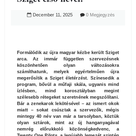
December
11
,
2025
0 Megjegyzés
Formálódik az újra magyar kézbe került Sziget
arca. Az immár független szervezésnek
köszönhetően olyan változásokra
számíthatunk, melyek egyértelműen újra
megerősítik a Sziget életérzést. Színesedik a
program, bővül a műfaji skála, ugyanis mind
ízlésben, mind korosztályban megint
szélesebb rétegeket szeretnének megszólítani.
Bár a zenekarok lekötésével – az ismert okok
miatt – sokat csúsztak a szervezők, mégis
mintegy 40 név van már a tarsolyban, köztük
olyan sztárok, mint az új hanganyagával
nemrég előrukkoló közönségkedvenc, a
Twenty One Pilots, a legújabb lemezét szintén