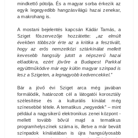
mindkettő pótolja. És a magyar sorba érkezik az
egyik legegyedibb hangzásvilágú hazai zenekar,
a makrohang is.
A mostani bejelentés kapcsán Kádár Tamás, a
Sziget főszervezője hozzátette:
„az elmúlt
években többször érte az a kritika a fesztivált,
hogy az erős nemzetközi sztárkínálat mellett
kevesebb hangsúly jutott a népszerű hazai
előadókra, ezért jövőre a Budapest Parkkal
együttműködve már egy külön magyar színpad is
lesz a Szigeten, a legnagyobb kedvencekkel.”
Bár a jövő évi Sziget arca még javában
formálódik, határozott cél a látogatói korosztály
szélesítése és a kulturális kínálat még
színesebbé tétele. A tematikus „negyedek” – mint
például a nagysikerű elektronikus zenei központ -
mellett tovább bővül majd a tematikus
programhelyszínek száma is, illetve a már bevált
színpadok kínálatában is újra hangsúlyosabb