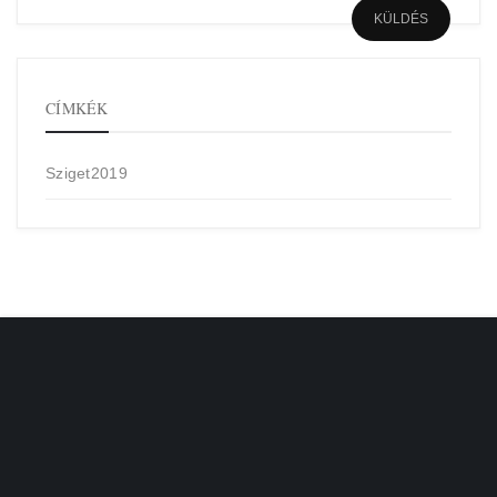
CÍMKÉK
Sziget2019