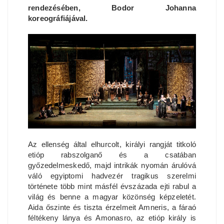
rendezésében, Bodor Johanna
koreográfiájával.
Az ellenség által elhurcolt, királyi rangját titkoló
etióp rabszolganő és a csatában
győzedelmeskedő, majd intrikák nyomán árulóvá
váló egyiptomi hadvezér tragikus szerelmi
története több mint másfél évszázada ejti rabul a
világ és benne a magyar közönség képzeletét.
Aida őszinte és tiszta érzelmeit Amneris, a fáraó
féltékeny lánya és Amonasro, az etióp király is