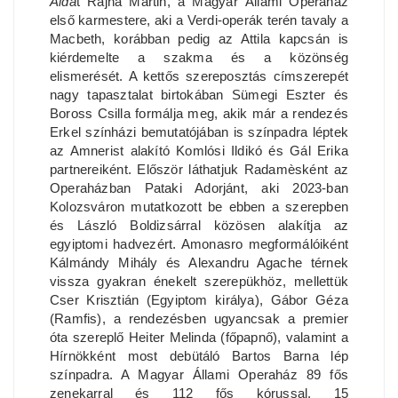
Aidá
t Rajna Martin, a Magyar Állami Operaház
első karmestere, aki a Verdi-operák terén tavaly a
Macbeth, korábban pedig az Attila kapcsán is
kiérdemelte a szakma és a közönség
elismerését. A kettős szereposztás címszerepét
nagy tapasztalat birtokában Sümegi Eszter és
Boross Csilla formálja meg, akik már a rendezés
Erkel színházi bemutatójában is színpadra léptek
az Amnerist alakító Komlósi Ildikó és Gál Erika
partnereiként. Először láthatjuk Radamèsként az
Operaházban Pataki Adorjánt, aki 2023-ban
Kolozsváron mutatkozott be ebben a szerepben
és László Boldizsárral közösen alakítja az
egyiptomi hadvezért. Amonasro megformálóiként
Kálmándy Mihály és Alexandru Agache térnek
vissza gyakran énekelt szerepükhöz, mellettük
Cser Krisztián (Egyiptom királya), Gábor Géza
(Ramfis), a rendezésben ugyancsak a premier
óta szereplő Heiter Melinda (főpapnő), valamint a
Hírnökként most debütáló Bartos Barna lép
színpadra. A Magyar Állami Operaház 89 fős
zenekarral és 112 fős kórussal, 15