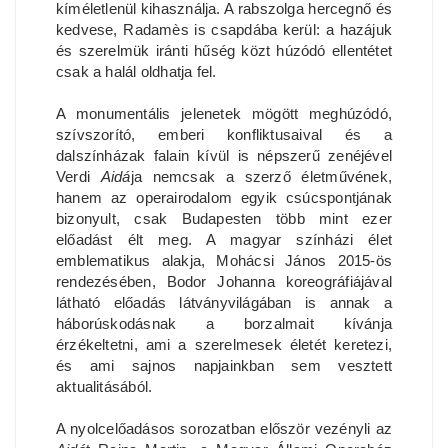
kíméletlenül kihasználja. A rabszolga hercegnő és
kedvese, Radamès is csapdába kerül: a hazájuk
és szerelmük iránti hűség közt húzódó ellentétet
csak a halál oldhatja fel.
A monumentális jelenetek mögött meghúzódó,
szívszorító, emberi konfliktusaival és a
dalszínházak falain kívül is népszerű zenéjével
Verdi
Aidá
ja nemcsak a szerző életművének,
hanem az operairodalom egyik csúcspontjának
bizonyult, csak Budapesten több mint ezer
előadást élt meg. A magyar színházi élet
emblematikus alakja, Mohácsi János 2015-ös
rendezésében, Bodor Johanna koreográfiájával
látható előadás látványvilágában is annak a
háborúskodásnak a borzalmait kívánja
érzékeltetni, ami a szerelmesek életét keretezi,
és ami sajnos napjainkban sem vesztett
aktualitásából.
A nyolcelőadásos sorozatban először vezényli az