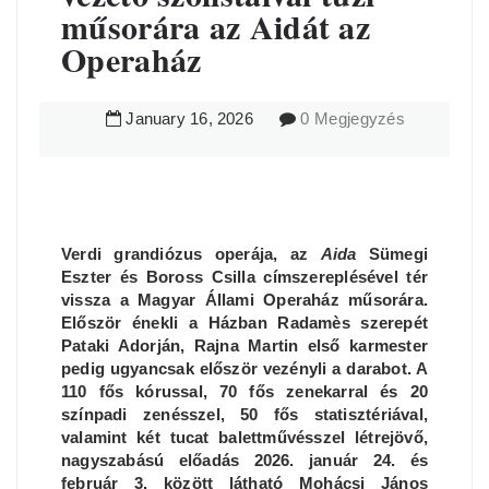
műsorára az Aidát az
Operaház
January
16
,
2026
0 Megjegyzés
Verdi grandiózus operája, az
Aida
Sümegi
Eszter és Boross Csilla címszereplésével tér
vissza a Magyar Állami Operaház műsorára.
Először énekli a Házban Radamès szerepét
Pataki Adorján, Rajna Martin első karmester
pedig ugyancsak először vezényli a darabot. A
110 fős kórussal, 70 fős zenekarral és 20
színpadi zenésszel, 50 fős statisztériával,
valamint két tucat balettművésszel létrejövő,
nagyszabású előadás 2026. január 24. és
február 3. között látható Mohácsi János