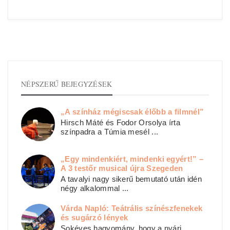
NÉPSZERŰ BEJEGYZÉSEK
„A színház mégiscsak élőbb a filmnél”
Hirsch Máté és Fodor Orsolya írta
színpadra a Túmia mesél ...
„Egy mindenkiért, mindenki egyért!” –
A 3 testőr musical újra Szegeden
A tavalyi nagy sikerű bemutató után idén
négy alkalommal ...
Várda Napló: Teátrális színészfenekek
és sugárzó lények
Sokéves hagyomány, hogy a nyári