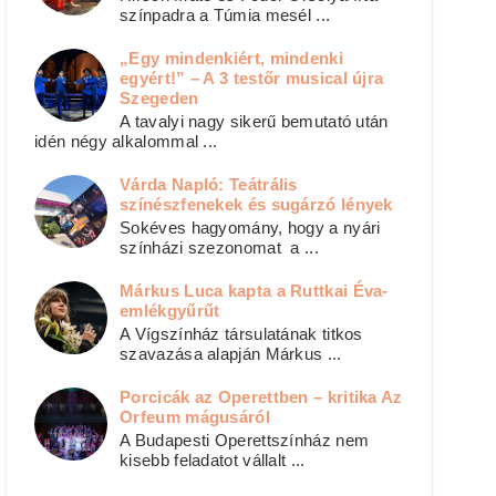
színpadra a Túmia mesél ...
„Egy mindenkiért, mindenki
egyért!” – A 3 testőr musical újra
Szegeden
A tavalyi nagy sikerű bemutató után
idén négy alkalommal ...
Várda Napló: Teátrális
színészfenekek és sugárzó lények
Sokéves hagyomány, hogy a nyári
színházi szezonomat a ...
Márkus Luca kapta a Ruttkai Éva-
emlékgyűrűt
A Vígszínház társulatának titkos
szavazása alapján Márkus ...
Porcicák az Operettben – kritika Az
Orfeum mágusáról
A Budapesti Operettszínház nem
kisebb feladatot vállalt ...