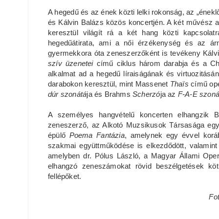
A hegedű és az ének közti lelki rokonság, az „énekl
és Kálvin Balázs közös koncertjén. A két művész
keresztül világít rá a két hang közti kapcsolatr
hegedűátirata, ami a női érzékenység és az ár
gyermekkora óta zeneszerzőként is tevékeny Kálv
szív üzenetei
című ciklus három darabja és a C
alkalmat ad a hegedű líraiságának és virtuozitásán
darabokon keresztül, mint Massenet
Thaïs
című op
dúr szonátá
ja és Brahms
Scherzó
ja az
F-A-E szoná
A személyes hangvételű koncerten elhangzik B
zeneszerző, az Alkotó Muzsikusok Társasága egyik
épülő
Poema Fantázia
, amelynek egy évvel koráb
szakmai együttműködése is elkezdődött, valamin
amelyben dr. Pólus László, a Magyar Állami Oper
elhangzó zeneszámokat rövid beszélgetések köt
fellépőket.
Fo