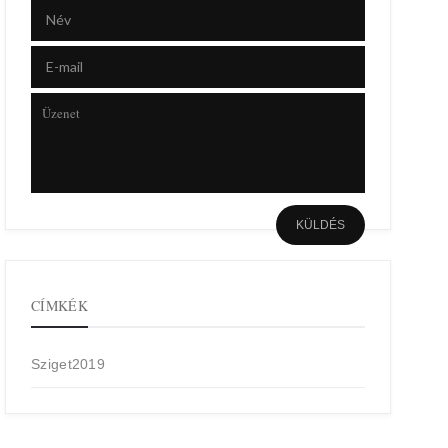
CÍMKÉK
Sziget2019