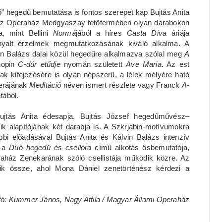
ő” hegedű bemutatása is fontos szerepet kap Bujtás Anita
 az Operaház Medgyaszay tetőtermében olyan darabokon
a, mint Bellini
Normá
jából a híres
Casta Diva
áriája
nyalt érzelmek megmutatkozásának kiváló alkalma. A
in Balázs dalai közül hegedűre alkalmazva szólal meg
A
hopin
C-dúr etűdje
nyomán született
Ave Maria
. Az est
ak kifejezésére is olyan népszerű, a lélek mélyére ható
erájának
Meditáció
néven ismert részlete vagy Franck
A-
tá
ból.
ujtás Anita édesapja, Bujtás József hegedűművész–
 alapítójának két darabja is. A Szkrjabin-motívumokra
bi előadásával Bujtás Anita és Kálvin Balázs intenzív
t a
Duó hegedű és csellóra
című alkotás ősbemutatója,
aház Zenekarának szóló csellistája működik közre. Az
ik össze, ahol Mona Dániel zenetörténész kérdezi a
tó: Kummer János, Nagy Attila / Magyar Állami Operaház