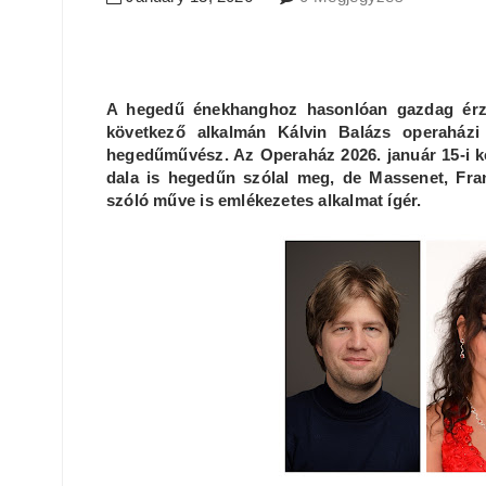
A hegedű énekhanghoz hasonlóan gazdag érz
következő alkalmán Kálvin Balázs operaházi 
hegedűművész. Az Operaház 2026. január 15-i ko
dala is hegedűn szólal meg, de Massenet, Fra
szóló műve is emlékezetes alkalmat ígér.