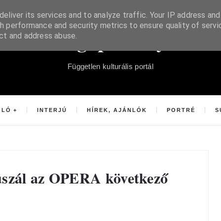
eliver its services and to analyze traffic. Your IP address and
h performance and security metrics to ensure quality of servi
Súgópéldány
ect and address abuse.
Független kulturális portál
OLÓ
INTERJÚ
HÍREK, AJÁNLÓK
PORTRÉ
S
uszál az OPERA következő