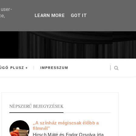
 user-
ce,
LEARN MORE
GOT IT
ÚGÓ PLUSZ
IMPRESSZUM
NÉPSZERŰ BEJEGYZÉSEK
„A színház mégiscsak élőbb a
filmnél”
Hirsch Máté és Fodor Orsolya írta