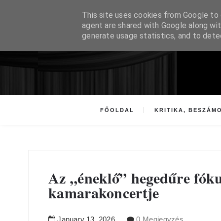
This site uses cookies from Google to d
agent are shared with Google along wit
generate usage statistics, and to det
FŐOLDAL
KRITIKA, BESZÁM
Az „éneklő” hegedűre fók
kamarakoncertje
January
13
,
2026
0 Megjegyzés