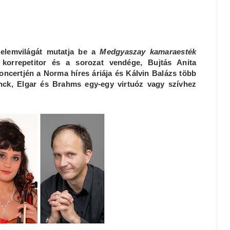
elemvilágát mutatja be a
Medgyaszay kamaraesték
korrepetitor és a sorozat vendége, Bujtás Anita
ncertjén a Norma híres áriája és Kálvin Balázs több
nck, Elgar és Brahms egy-egy virtuóz vagy szívhez