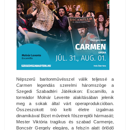
Népszerű baritonművésszel válik teljessé a
Carmen
legendás szerelmi háromszöge a
Szegedi Szabadtéri Játékokon: Escamillo, a
torreádor Molnár Levente alakításában jelenik
meg a sokak által várt operaprodukcióban.
Összeszokott trió kelti életre izgalmas
dinamikával Bizet művének főszereplői hármasát;
Mester Viktória tragikus és szabad Carmenje,
Boncsér Gergely elegáns, a felszín alatt őrlődő