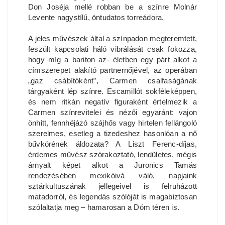
Don Joséja mellé robban be a színre Molnár
Levente nagystílű, öntudatos torreádora.
A jeles művészek által a színpadon megteremtett,
feszült kapcsolati háló vibrálását csak fokozza,
hogy míg a bariton az- életben egy párt alkot a
címszerepet alakító partnernőjével, az operában
„gaz csábítóként”, Carmen csalfaságának
tárgyaként lép színre. Escamillót sokféleképpen,
és nem ritkán negatív figuraként értelmezik a
Carmen színrevitelei és nézői egyaránt: vajon
önhitt, fennhéjázó szájhős vagy hirtelen fellángoló
szerelmes, esetleg a tizedeshez hasonlóan a nő
bűvkörének áldozata? A Liszt Ferenc-díjas,
érdemes művész szórakoztató, lendületes, mégis
árnyalt képet alkot a Juronics Tamás
rendezésében mexikóivá váló, napjaink
sztárkultuszának jellegeivel is felruházott
matadorról, és legendás szólóját is magabiztosan
szólaltatja meg – hamarosan a Dóm téren is.