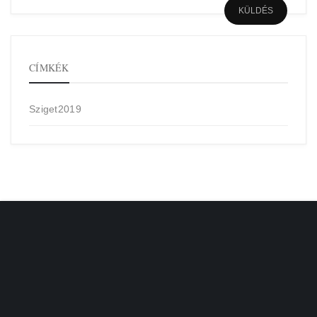
CÍMKÉK
Sziget2019