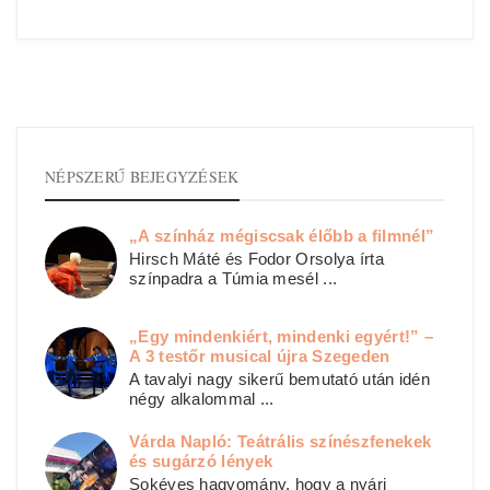
NÉPSZERŰ BEJEGYZÉSEK
„A színház mégiscsak élőbb a filmnél”
Hirsch Máté és Fodor Orsolya írta
színpadra a Túmia mesél ...
„Egy mindenkiért, mindenki egyért!” –
A 3 testőr musical újra Szegeden
A tavalyi nagy sikerű bemutató után idén
négy alkalommal ...
Várda Napló: Teátrális színészfenekek
és sugárzó lények
Sokéves hagyomány, hogy a nyári