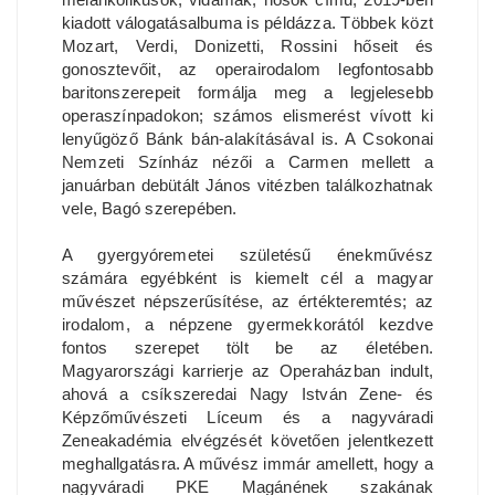
kiadott válogatásalbuma is példázza. Többek közt
Mozart, Verdi, Donizetti, Rossini hőseit és
gonosztevőit, az operairodalom legfontosabb
baritonszerepeit formálja meg a legjelesebb
operaszínpadokon; számos elismerést vívott ki
lenyűgöző Bánk bán-alakításával is. A Csokonai
Nemzeti Színház nézői a Carmen mellett a
januárban debütált János vitézben találkozhatnak
vele, Bagó szerepében.
A gyergyóremetei születésű énekművész
számára egyébként is kiemelt cél a magyar
művészet népszerűsítése, az értékteremtés; az
irodalom, a népzene gyermekkorától kezdve
fontos szerepet tölt be az életében.
Magyarországi karrierje az Operaházban indult,
ahová a csíkszeredai Nagy István Zene- és
Képzőművészeti Líceum és a nagyváradi
Zeneakadémia elvégzését követően jelentkezett
meghallgatásra. A művész immár amellett, hogy a
nagyváradi PKE Magánének szakának