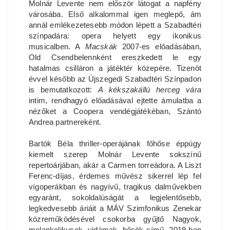
Molnár Levente nem először látogat a napfény
városába. Első alkalommal igen meglepő, ám
annál emlékezetesebb módon lépett a Szabadtéri
színpadára: opera helyett egy ikonikus
musicalben. A
Macskák
2007-es előadásában,
Old Csendbelennként ereszkedett le egy
hatalmas csilláron a játéktér közepére. Tizenöt
évvel később az Újszegedi Szabadtéri Színpadon
is bemutatkozott:
A kékszakállú herceg vára
intim, rendhagyó előadásával ejtette ámulatba a
nézőket a Coopera vendégjátékéban, Szántó
Andrea partnereként.
Bartók Béla thriller-operájának főhőse éppúgy
kiemelt szerep Molnár Levente sokszínű
repertoárjában, akár a Carmen torreádora. A Liszt
Ferenc-díjas, érdemes művész sikerrel lép fel
vígoperákban és nagyívű, tragikus dalművekben
egyaránt, sokoldalúságát a legjelentősebb,
legkedvesebb áriáit a MÁV Szimfonikus Zenekar
közreműködésével csokorba gyűjtő Nagyok,
melankolikusok, vidámak, hősök című, 2019-ben