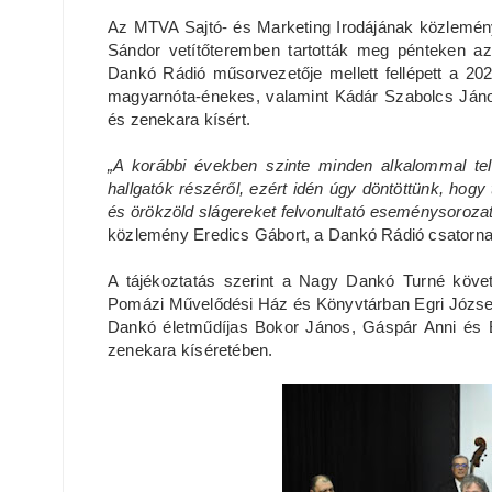
Az MTVA Sajtó- és Marketing Irodájának közlemén
Sándor vetítőteremben tartották meg pénteken az
Dankó Rádió műsorvezetője mellett fellépett a 2
magyarnóta-énekes, valamint Kádár Szabolcs János
és zenekara kísért.
„A korábbi években szinte minden alkalommal te
hallgatók részéről, ezért idén úgy döntöttünk, hogy
és örökzöld slágereket felvonultató eseménysorozat
közlemény Eredics Gábort, a Dankó Rádió csatornai
A tájékoztatás szerint a Nagy Dankó Turné köve
Pomázi Művelődési Ház és Könyvtárban Egri József
Dankó életműdíjas Bokor János, Gáspár Anni és B
zenekara kíséretében.