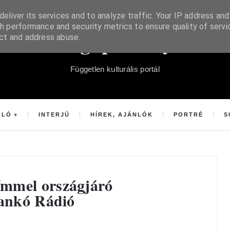
eliver its services and to analyze traffic. Your IP address and
h performance and security metrics to ensure quality of servi
Súgópéldány
ect and address abuse.
Független kulturális portál
OLÓ
INTERJÚ
HÍREK, AJÁNLÓK
PORTRÉ
S
ímmel országjáró
Dankó Rádió