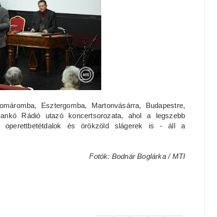
Komáromba, Esztergomba, Martonvásárra, Budapestre,
ankó Rádió utazó koncertsorozata, ahol a legszebb
 operettbetétdalok és örökzöld slágerek is - áll a
Fotók: Bodnár Boglárka / MTI