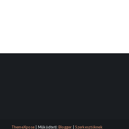
ThemeXpose
| Működteti:
Blogger
|
Szerkesztőknek