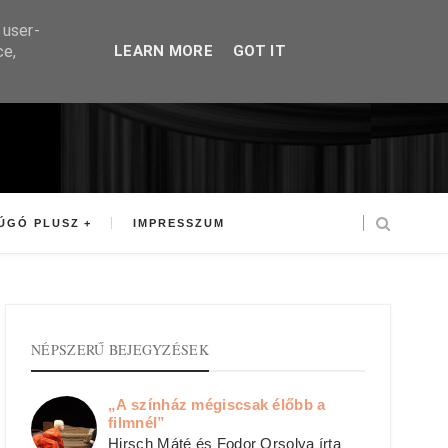
 user-
ce,
LEARN MORE
GOT IT
ÚGÓ PLUSZ
IMPRESSZUM
NÉPSZERŰ BEJEGYZÉSEK
„A színház mégiscsak élőbb a
filmnél”
Hirsch Máté és Fodor Orsolya írta