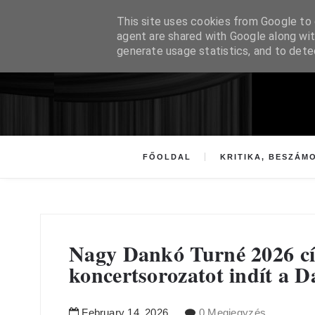
This site uses cookies from Google to d
agent are shared with Google along wit
generate usage statistics, and to det
FŐOLDAL
KRITIKA, BESZÁM
Nagy Dankó Turné 2026 c
koncertsorozatot indít a 
February
14
,
2026
0 Megjegyzés