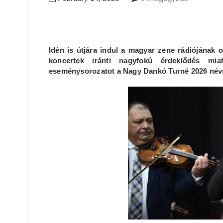
Idén is útjára indul a magyar zene rádiójának 
koncertek iránti nagyfokú érdeklődés mia
eseménysorozatot a Nagy Dankó Turné 2026 névr