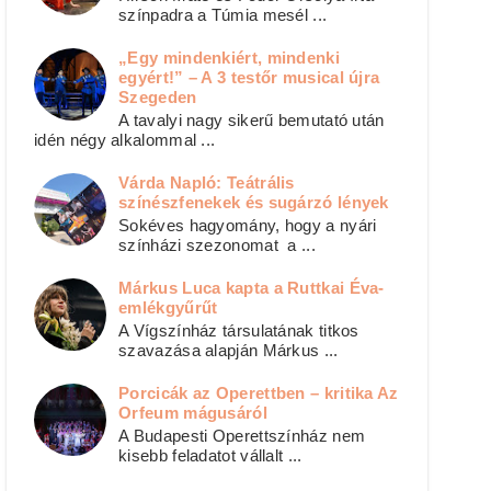
színpadra a Túmia mesél ...
„Egy mindenkiért, mindenki
egyért!” – A 3 testőr musical újra
Szegeden
A tavalyi nagy sikerű bemutató után
idén négy alkalommal ...
Várda Napló: Teátrális
színészfenekek és sugárzó lények
Sokéves hagyomány, hogy a nyári
színházi szezonomat a ...
Márkus Luca kapta a Ruttkai Éva-
emlékgyűrűt
A Vígszínház társulatának titkos
szavazása alapján Márkus ...
Porcicák az Operettben – kritika Az
Orfeum mágusáról
A Budapesti Operettszínház nem
kisebb feladatot vállalt ...