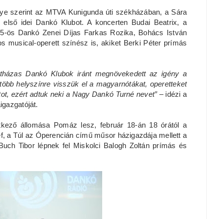
ye szerint az MTVA Kunigunda úti székházában, a Sára
 első idei Dankó Klubot. A koncerten Budai Beatrix, a
025-ös Dankó Zenei Díjas Farkas Rozika, Bohács István
 musical-operett színész is, akiket Berki Péter prímás
ltházas Dankó Klubok iránt megnövekedett az igény a
 több helyszínre visszük el a magyarnótákat, operetteket
ot, ezért adtuk neki a Nagy Dankó Turné nevet”
– idézi a
gazgatóját.
tkező állomása Pomáz lesz, február 18-án 18 órától a
, a Túl az Óperencián című műsor házigazdája mellett a
uch Tibor lépnek fel Miskolci Balogh Zoltán prímás és