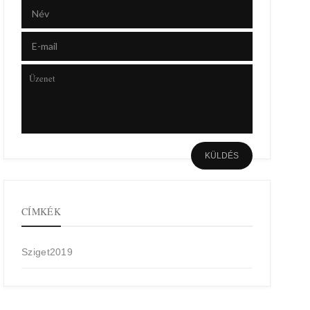
CÍMKÉK
Sziget2019