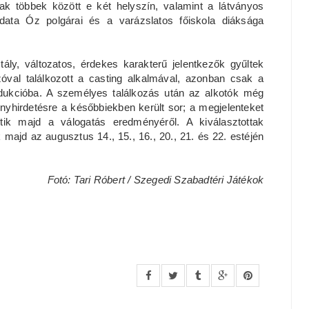
nak többek között e két helyszín, valamint a látványos
adata Óz polgárai és a varázslatos főiskola diáksága
ztály, változatos, érdekes karakterű jelentkezők gyűltek
óval találkozott a casting alkalmával, azonban csak a
odukcióba. A személyes találkozás után az alkotók még
ényhirdetésre a későbbiekben került sor; a megjelenteket
tik majd a válogatás eredményéről. A kiválasztottak
majd az augusztus 14., 15., 16., 20., 21. és 22. estéjén
Fotó: Tari Róbert / Szegedi Szabadtéri Játékok