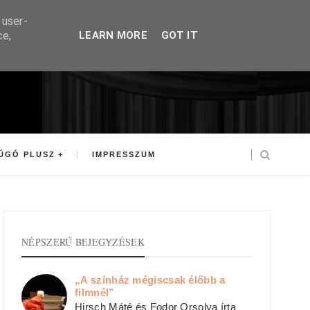
 user-
ce,
LEARN MORE
GOT IT
ÚGÓ PLUSZ
IMPRESSZUM
NÉPSZERŰ BEJEGYZÉSEK
„A színház mégiscsak élőbb a
filmnél”
Hirsch Máté és Fodor Orsolya írta