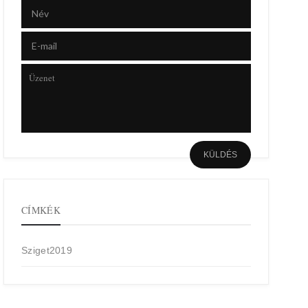
CÍMKÉK
Sziget2019