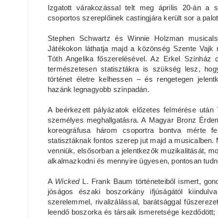
Izgatott várakozással telt meg április 20-án 
csoportos szereplőinek castingjára került sor a pal
Stephen Schwartz és Winnie Holzman musicalsz
Játékokon láthatja majd a közönség Szente Vajk
Tóth Angelika főszerelésével. Az Erkel Színház 
természetesen statisztákra is szükség lesz, h
történet életre kelhessen – és rengetegen jele
hazánk legnagyobb színpadán.
A beérkezett pályázatok előzetes felmérése után T
személyes meghallgatásra. A Magyar Bronz Érdemk
koreográfusa három csoportra bontva mérte fel
statisztáknak fontos szerep jut majd a musicalben.
venniük, elsősorban a jelentkezők muzikalitását, mo
alkalmazkodni és mennyire ügyesen, pontosan tudnak
A
Wicked
L. Frank Baum történeteiből ismert, gon
jóságos északi boszorkány ifjúságától kiindu
szerelemmel, rivalizálással, barátsággal fűszerez
leendő boszorka és társaik ismeretsége kezdődött;