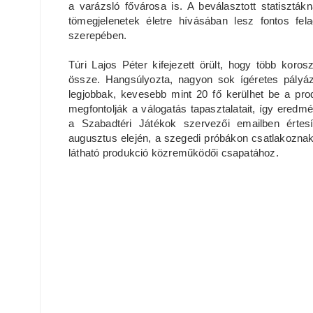
a varázsló fővárosa is. A beválasztott statiszták
tömegjelenetek életre hívásában lesz fontos fel
szerepében.
Túri Lajos Péter kifejezett örült, hogy több koros
össze. Hangsúlyozta, nagyon sok ígéretes pályáz
legjobbak, kevesebb mint 20 fő kerülhet be a pr
megfontolják a válogatás tapasztalatait, így eredm
a Szabadtéri Játékok szervezői emailben értesí
augusztus elején, a szegedi próbákon csatlakoznak 
látható produkció közreműködői csapatához.