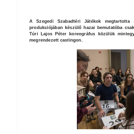
A Szegedi Szabadtéri Játékok megtartott
produkciójában készülő hazai bemutatóba csakn
Túri Lajos Péter koreográfus közülük minteg
megrendezett castingon.