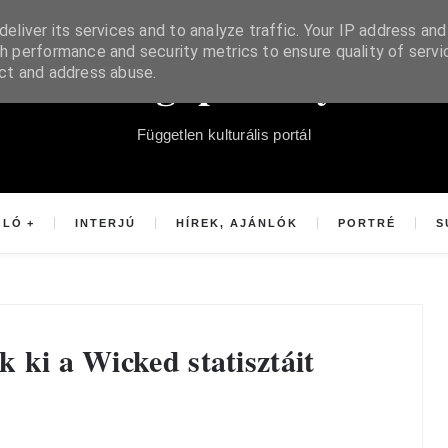
eliver its services and to analyze traffic. Your IP address and
h performance and security metrics to ensure quality of servi
Súgópéldány
ect and address abuse.
Független kulturális portál
OLÓ
INTERJÚ
HÍREK, AJÁNLÓK
PORTRÉ
S
k ki a Wicked statisztáit