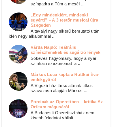
színpadra a Túmia mesél ...
„Egy mindenkiért, mindenki
egyért!” – A 3 testőr musical újra
Szegeden
A tavalyi nagy sikerű bemutató után
idén négy alkalommal ...
Várda Napló: Teátrális
színészfenekek és sugárzó lények
Sokéves hagyomány, hogy a nyári
színházi szezonomat a ...
Márkus Luca kapta a Ruttkai Éva-
emlékgyűrűt
A Vígszínház társulatának titkos
szavazása alapján Márkus ...
Porcicák az Operettben – kritika Az
Orfeum mágusáról
A Budapesti Operettszínház nem
kisebb feladatot vállalt ...