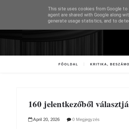
This site uses cookies from Google to d
agent are shared with Google along wit
generate usage statistics, and to det
FŐOLDAL
KRITIKA, BESZÁM
160 jelentkezőből választjá
April
20
,
2026
0 Megjegyzés