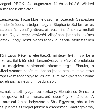
a szegedi REÖK. Az augusztus 14-én debütáló Wicked
ota második emeletén.
enzációját hazánkban először a Szegedi Szabadtéri
 rendezésében, a belga-magyar Stéphanie Schlesser és
csapata és vendégművészei, valamint tánckara mellett
ogy az
Óz, a nagy varázsló
világában játszódó, színes
ntkeztek, hogy részt vehessenek a csoda születésében
úri Lajos Péter a jelentkezők mintegy felét hívta be a
ereszttel kitüntetett táncművész, a készülő produkció
 a megjelent aspiránsok rátermettségét. Elárulta, a
 Mivel számos zenés és táncos jelenetben kell majd részt
zgáskészségét figyelte, és azt is, milyen gyorsan tudnak
 elsajátítani egy új mozdulatsort.
osznak tartott nyugati boszorkány, Elphaba és Glinda, a
lva dolgozza fel a meseszerű események hátterét. A
ett musical fontos helyszíne a Shiz Egyetem, ahol a két
 és jelentős szerepet játszik a csodaszép Smaragdváros,