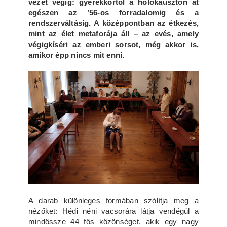
vezet végig: gyerekkortól a holokauszton át
egészen az ’56-os forradalomig és a
rendszerváltásig. A középpontban az étkezés,
mint az élet metaforája áll – az evés, amely
végigkíséri az emberi sorsot, még akkor is,
amikor épp nincs mit enni.
A darab különleges formában szólítja meg a
nézőket: Hédi néni vacsorára látja vendégül a
mindössze 44 fős közönséget, akik egy nagy