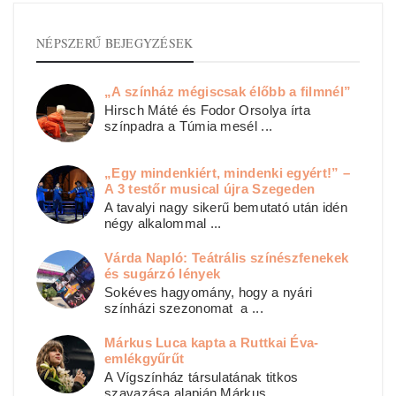
NÉPSZERŰ BEJEGYZÉSEK
„A színház mégiscsak élőbb a filmnél”
Hirsch Máté és Fodor Orsolya írta
színpadra a Túmia mesél ...
„Egy mindenkiért, mindenki egyért!” –
A 3 testőr musical újra Szegeden
A tavalyi nagy sikerű bemutató után idén
négy alkalommal ...
Várda Napló: Teátrális színészfenekek
és sugárzó lények
Sokéves hagyomány, hogy a nyári
színházi szezonomat a ...
Márkus Luca kapta a Ruttkai Éva-
emlékgyűrűt
A Vígszínház társulatának titkos
szavazása alapján Márkus ...