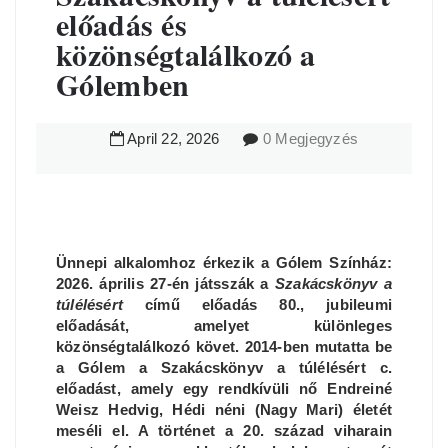
előadás és
közönségtalálkozó a
Gólemben
April
22
,
2026
0 Megjegyzés
Ünnepi alkalomhoz érkezik a Gólem Színház:
2026. április 27-én játsszák a
Szakácskönyv a
túlélésért
című előadás 80., jubileumi
előadását, amelyet különleges
közönségtalálkozó követ. 2014-ben mutatta be
a Gólem a Szakácskönyv a túlélésért c.
előadást, amely egy rendkívüli nő Endreiné
Weisz Hedvig, Hédi néni (Nagy Mari) életét
meséli el. A történet a 20. század viharain