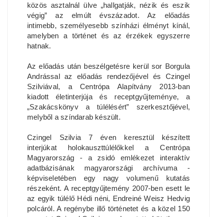
közös asztalnál ülve „hallgatják, nézik és eszik
végig” az elmúlt évszázadot. Az előadás
intimebb, személyesebb színházi élményt kínál,
amelyben a történet és az érzékek egyszerre
hatnak.
Az előadás után beszélgetésre kerül sor Borgula
Andrással az előadás rendezőjével és Czingel
Szilviával, a Centrópa Alapítvány 2013-ban
kiadott életinterjúja és receptgyűjteménye, a
„Szakácskönyv a túlélésért” szerkesztőjével,
melyből a színdarab készült.
Czingel Szilvia 7 éven keresztül készített
interjúkat holokauszttúlélőkkel a Centrópa
Magyarország - a zsidó emlékezet interaktív
adatbázisának magyarországi archívuma -
képviseletében egy nagy volumenű kutatás
részeként. A receptgyűjtemény 2007-ben esett le
az egyik túlélő Hédi néni, Endreiné Weisz Hedvig
polcáról. A regénybe illő történetet és a közel 150