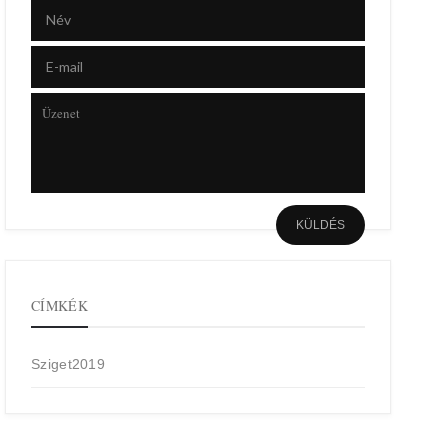
CÍMKÉK
Sziget2019