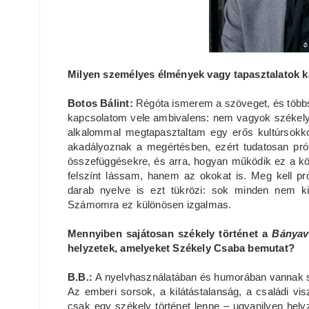
Milyen személyes élmények vagy tapasztalatok 
Botos Bálint:
Régóta ismerem a szöveget, és több
kapcsolatom vele ambivalens: nem vagyok székely, 
alkalommal megtapasztaltam egy erős kultúrsokko
akadályoznak a megértésben, ezért tudatosan próbá
összefüggésekre, és arra, hogyan működik ez a kö
felszínt lássam, hanem az okokat is. Meg kell pr
darab nyelve is ezt tükrözi: sok minden nem k
Számomra ez különösen izgalmas.
Mennyiben sajátosan székely történet a
Bányav
helyzetek, amelyeket Székely Csaba bemutat?
B.B.:
A nyelvhasználatában és humorában vannak sz
Az emberi sorsok, a kilátástalanság, a családi v
csak egy székely történet lenne – ugyanilyen he