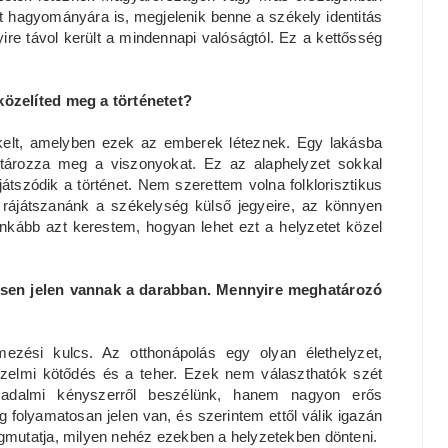
ját hagyományára is, megjelenik benne a székely identitás
ire távol került a mindennapi valóságtól. Ez a kettősség
özelíted meg a történetet?
kelt, amelyben ezek az emberek léteznek. Egy lakásba
határozza meg a viszonyokat. Ez az alaphelyzet sokkal
tszódik a történet. Nem szerettem volna folklorisztikus
en rájátszanánk a székelység külső jegyeire, az könnyen
Inkább azt kerestem, hogyan lehet ezt a helyzetet közel
ősen jelen vannak a darabban. Mennyire meghatározó
zési kulcs. Az otthonápolás egy olyan élethelyzet,
rzelmi kötődés és a teher. Ezek nem választhatók szét
sadalmi kényszerről beszélünk, hanem nagyon erős
 folyamatosan jelen van, és szerintem ettől válik igazán
mutatja, milyen nehéz ezekben a helyzetekben dönteni.