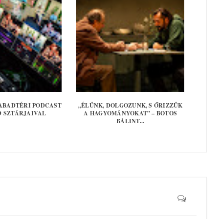
ABADTÉRI PODCAST
„ÉLÜNK, DOLGOZUNK, S ŐRIZZÜK
D SZTÁRJAIVAL
A HAGYOMÁNYOKAT” – BOTOS
BÁLINT...