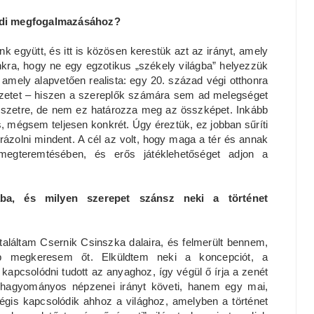
npadi megfogalmazásához?
k együtt, és itt is közösen kerestük azt az irányt, amely
nkra, hogy ne egy egzotikus „székely világba” helyezzük
, amely alapvetően realista: egy 20. század végi otthonra
rzetet – hiszen a szereplők számára sem ad melegséget
észetre, de nem ez határozza meg az összképet. Inkább
ős, mégsem teljesen konkrét. Úgy éreztük, ez jobban sűríti
rázolni mindent. A cél az volt, hogy maga a tér és annak
megteremtésében, és erős játéklehetőséget adjon a
a, és milyen szerepet szánsz neki a történet
aláltam Csernik Csinszka dalaira, és felmerült bennem,
ább megkeresem őt. Elküldtem neki a koncepciót, a
kapcsolódni tudott az anyaghoz, így végül ő írja a zenét
 hagyományos népzenei irányt követi, hanem egy mai,
gis kapcsolódik ahhoz a világhoz, amelyben a történet