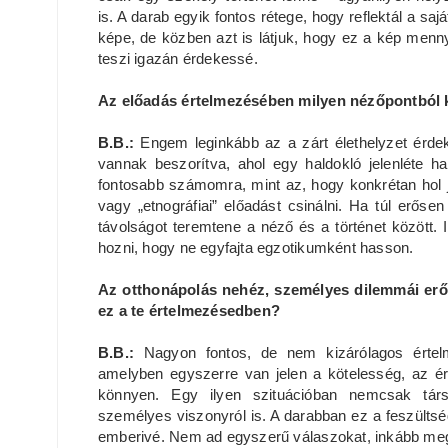
is. A darab egyik fontos rétege, hogy reflektál a sa
képe, de közben azt is látjuk, hogy ez a kép menny
teszi igazán érdekessé.
Az előadás értelmezésében milyen nézőpontból k
B.B.:
Engem leginkább az a zárt élethelyzet érde
vannak beszorítva, ahol egy haldokló jelenléte 
fontosabb számomra, mint az, hogy konkrétan hol já
vagy „etnográfiai” előadást csinálni. Ha túl erős
távolságot teremtene a néző és a történet között. 
hozni, hogy ne egyfajta egzotikumként hasson.
Az otthonápolás nehéz, személyes dilemmái er
ez a te értelmezésedben?
B.B.:
Nagyon fontos, de nem kizárólagos értelme
amelyben egyszerre van jelen a kötelesség, az é
könnyen. Egy ilyen szituációban nemcsak tár
személyes viszonyról is. A darabban ez a feszültség
emberivé. Nem ad egyszerű válaszokat, inkább meg