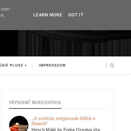
 user-
ce,
LEARN MORE
GOT IT
ÚGÓ PLUSZ
IMPRESSZUM
NÉPSZERŰ BEJEGYZÉSEK
„A színház mégiscsak élőbb a
filmnél”
Hirsch Máté és Fodor Orsolya írta