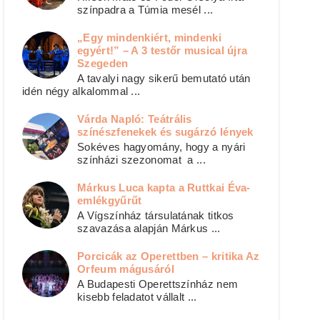
színpadra a Túmia mesél ...
„Egy mindenkiért, mindenki
egyért!” – A 3 testőr musical újra
Szegeden
A tavalyi nagy sikerű bemutató után
idén négy alkalommal ...
Várda Napló: Teátrális
színészfenekek és sugárzó lények
Sokéves hagyomány, hogy a nyári
színházi szezonomat a ...
Márkus Luca kapta a Ruttkai Éva-
emlékgyűrűt
A Vígszínház társulatának titkos
szavazása alapján Márkus ...
Porcicák az Operettben – kritika Az
Orfeum mágusáról
A Budapesti Operettszínház nem
kisebb feladatot vállalt ...