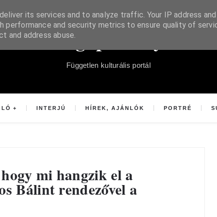
eliver its services and to analyze traffic. Your IP address and
h performance and security metrics to ensure quality of servi
Súgópéldány
ect and address abuse.
Független kulturális portál
OLÓ
INTERJÚ
HÍREK, AJÁNLÓK
PORTRÉ
S
hogy mi hangzik el a
os Bálint rendezővel a