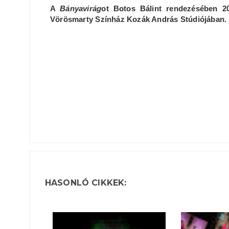
A
Bányavirág
ot Botos Bálint rendezésében 20
Vörösmarty Színház Kozák András Stúdiójában.
HASONLÓ CIKKEK: