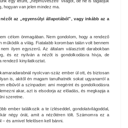
unk egy letűnt, „népművészeti” világot, de ne is tagadjuk
g, hogyan van jelen mindez ma.
 nézőt az „egyensúlyi állapotából”, vagy inkább az a
 sem célom önmagában. Nem gondolom, hogy a rendező
 működik a világ. Fiatalabb koromban talán volt bennem
 nem ilyen egyszerű. Az általam választott darabokban
g, és ez nyilván a nézőt is gondolkodásra hívja, de
 rendező kinyilatkoztat.
amaradarabnál nyolcvan-száz ember ül ott, és biztosan
lyan is, akitől én magam tanulhatnék sokat ugyanarról a
em elbűvöl a színpadon: ami megérint és gondolkodásra
emezni akar, azt is elsodorja az előadás, és megkapja a
lni szeretne.
bb ember találkozik a te ízléseddel, gondolatvilágoddal,
 akár négy órát, amit a nézőtéren tölt. Számomra ez a
 – és amivel felelősen kell bánni.