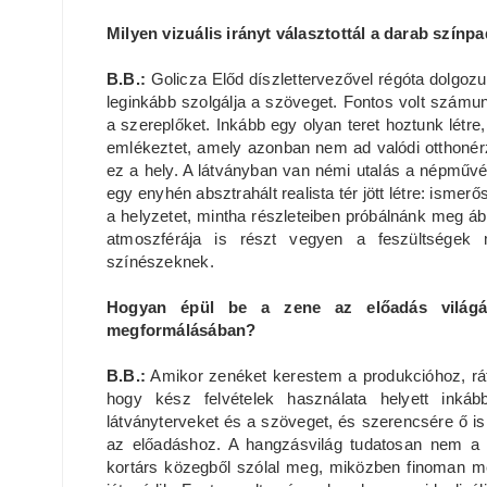
Milyen vizuális irányt választottál a darab szí
B.B.:
Golicza Előd díszlettervezővel régóta dolgozun
leginkább szolgálja a szöveget. Fontos volt számu
a szereplőket. Inkább egy olyan teret hoztunk létre
emlékeztet, amely azonban nem ad valódi otthoné
ez a hely. A látványban van némi utalás a népműv
egy enyhén absztrahált realista tér jött létre: ismer
a helyzetet, mintha részleteiben próbálnánk meg áb
atmoszférája is részt vegyen a feszültségek 
színészeknek.
Hogyan épül be a zene az előadás világáb
megformálásában?
B.B.:
Amikor zenéket kerestem a produkcióhoz, rát
hogy kész felvételek használata helyett ink
látványterveket és a szöveget, és szerencsére ő is 
az előadáshoz. A hangzásvilág tudatosan nem a
kortárs közegből szólal meg, miközben finoman mé