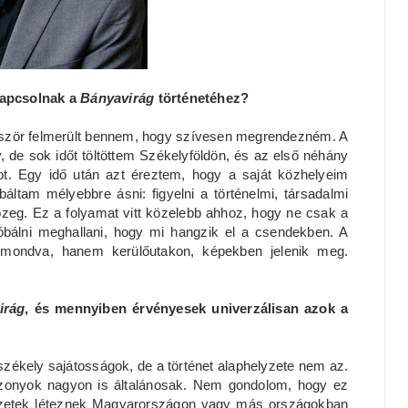
kapcsolnak a
Bányavirág
történetéhez?
ször felmerült bennem, hogy szívesen megrendezném. A
de sok időt töltöttem Székelyföldön, és az első néhány
t. Egy idő után azt éreztem, hogy a saját közhelyeim
ltam mélyebbre ásni: figyelni a történelmi, társadalmi
zeg. Ez a folyamat vitt közelebb ahhoz, hogy ne csak a
óbálni meghallani, hogy mi hangzik el a csendekben. A
imondva, hanem kerülőutakon, képekben jelenik meg.
irág
, és mennyiben érvényesek univerzálisan azok a
ékely sajátosságok, de a történet alaphelyzete nem az.
iszonyok nagyon is általánosak. Nem gondolom, hogy ez
lyzetek léteznek Magyarországon vagy más országokban