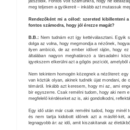
játszódik. Fontos volt számunkra, hogy ne idealizálj
meg teljesen a gyökereit – inkább azt mutassuk me
Rendezőként mi a célod: szereted kibillenteni a
fontos számodra, hogy jól érezze magát?
B.B.:
Nem tudnám ezt így kettéválasztani. Egyik
dolga az volna, hogy megmondja a nézőnek, hogyan
ilyen ambíció, de az ember idővel rájön, hogy ez
általában nagyon meghatározó a társadalmi köze
igyekszem elkerülni azt a gőgös pozíciót, amelyből a
Nem tekintem homogén közegnek a nézőteret: egy k
van köztük olyan, akinek tudnék újat mondani, de o
témáról. Inkább azt keresem, hogy mi az, ami eng
bír egyszerre. Csak remélni tudom, hogy aki nem el
megfelelő kérdéseket az is, aki gondolkodni, reflektá
Egy idő után már csak remélni tudod, hogy minél tö
és nem tartja kidobott időnek azt a másfél-két,
legnagyobb ár: az idő, amit kiszakítanak az életükből