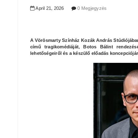
April
21
,
2026
0 Megjegyzés
A Vörösmarty Színház Kozák András Stúdiójában
című tragikomédiáját, Botos Bálint rendezés
lehetőségeiről és a készülő előadás koncepciójár