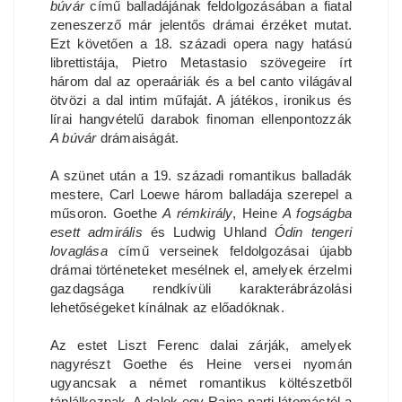
búvár
című balladájának feldolgozásában a fiatal
zeneszerző már jelentős drámai érzéket mutat.
Ezt követően a 18. századi opera nagy hatású
librettistája, Pietro Metastasio szövegeire írt
három dal az operaáriák és a bel canto világával
ötvözi a dal intim műfaját. A játékos, ironikus és
lírai hangvételű darabok finoman ellenpontozzák
A búvár
drámaiságát.
A szünet után a 19. századi romantikus balladák
mestere, Carl Loewe három balladája szerepel a
műsoron. Goethe
A rémkirály
, Heine
A fogságba
esett admirális
és Ludwig Uhland
Ódin tengeri
lovaglása
című verseinek feldolgozásai újabb
drámai történeteket mesélnek el, amelyek érzelmi
gazdagsága rendkívüli karakterábrázolási
lehetőségeket kínálnak az előadóknak.
Az estet Liszt Ferenc dalai zárják, amelyek
nagyrészt Goethe és Heine versei nyomán
ugyancsak a német romantikus költészetből
táplálkoznak, A dalok egy Rajna-parti látomástól a