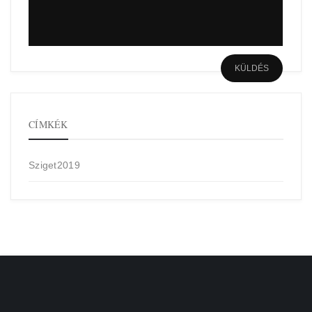
CÍMKÉK
Sziget2019