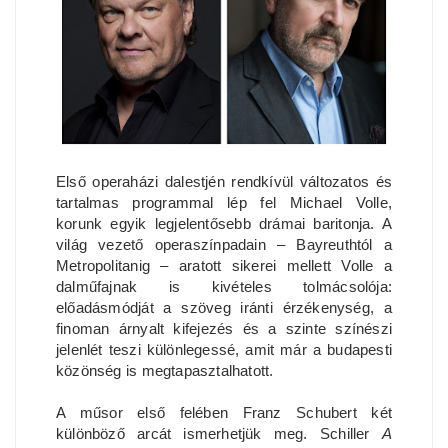
Első operaházi dalestjén rendkívül változatos és
tartalmas programmal lép fel Michael Volle,
korunk egyik legjelentősebb drámai baritonja. A
világ vezető operaszínpadain – Bayreuthtól a
Metropolitanig – aratott sikerei mellett Volle a
dalműfajnak is kivételes tolmácsolója:
előadásmódját a szöveg iránti érzékenység, a
finoman árnyalt kifejezés és a szinte színészi
jelenlét teszi különlegessé, amit már a budapesti
közönség is megtapasztalhatott.
A műsor első felében Franz Schubert két
különböző arcát ismerhetjük meg. Schiller
A