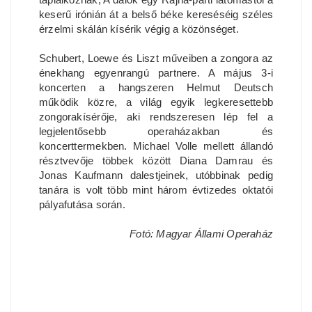
keserű irónián át a belső béke kereséséig széles
érzelmi skálán kísérik végig a közönséget.
Schubert, Loewe és Liszt műveiben a zongora az
énekhang egyenrangú partnere. A május 3-i
koncerten a hangszeren Helmut Deutsch
működik közre, a világ egyik legkeresettebb
zongorakísérője, aki rendszeresen lép fel a
legjelentősebb operaházakban és
koncerttermekben. Michael Volle mellett állandó
résztvevője többek között Diana Damrau és
Jonas Kaufmann dalestjeinek, utóbbinak pedig
tanára is volt több mint három évtizedes oktatói
pályafutása során.
Fotó: Magyar Állami Operaház