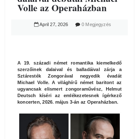
Volle az Operaházban
April
27
,
2026
0 Megjegyzés
A 19. századi német romantika kiemelkedő
szerzőinek dalaival és balladáival zárja a
Sztáresték Zongorával negyedik évadát
Michael Volle. A világhírű német baritont az
ugyancsak elismert zongoraművész, Helmut
Deutsch kíséri az emlékezetesnek ígérkező
koncerten, 2026. május 3-án az Operaházban.