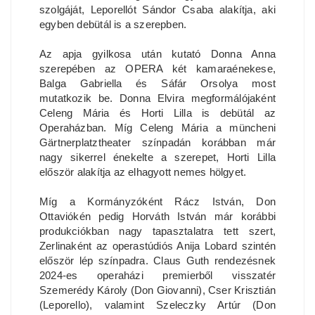
szolgáját, Leporellót Sándor Csaba alakítja, aki
egyben debütál is a szerepben.
Az apja gyilkosa után kutató Donna Anna
szerepében az OPERA két kamaraénekese,
Balga Gabriella és Sáfár Orsolya most
mutatkozik be. Donna Elvira megformálójaként
Celeng Mária és Horti Lilla is debütál az
Operaházban. Míg Celeng Mária a müncheni
Gärtnerplatztheater színpadán korábban már
nagy sikerrel énekelte a szerepet, Horti Lilla
először alakítja az elhagyott nemes hölgyet.
Míg a Kormányzóként Rácz István, Don
Ottaviókén pedig Horváth István már korábbi
produkciókban nagy tapasztalatra tett szert,
Zerlinaként az operastúdiós Anija Lobard szintén
először lép színpadra. Claus Guth rendezésnek
2024-es operaházi premierből visszatér
Szemerédy Károly (Don Giovanni), Cser Krisztián
(Leporello), valamint Szeleczky Artúr (Don