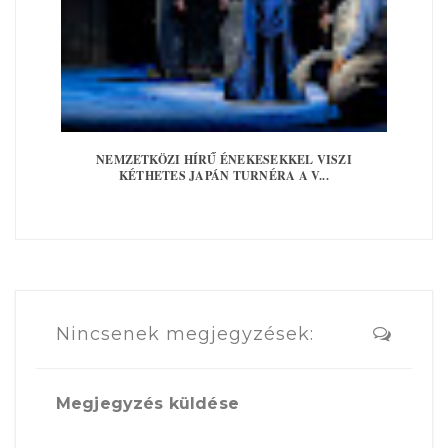
NEMZETKÖZI HÍRŰ ÉNEKESEKKEL VISZI
KÉTHETES JAPÁN TURNÉRA A V...
Nincsenek megjegyzések:
Megjegyzés küldése