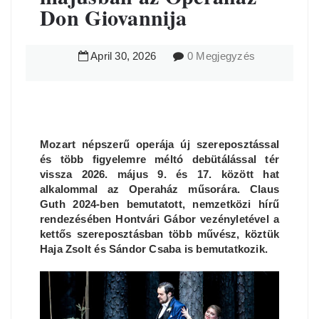
Don Giovannija
April
30
,
2026
0 Megjegyzés
Mozart népszerű operája új szereposztással
és több figyelemre méltó debütálással tér
vissza 2026. május 9. és 17. között hat
alkalommal az Operaház műsorára. Claus
Guth 2024-ben bemutatott, nemzetközi hírű
rendezésében Hontvári Gábor vezényletével a
kettős szereposztásban több művész, köztük
Haja Zsolt és Sándor Csaba is bemutatkozik.