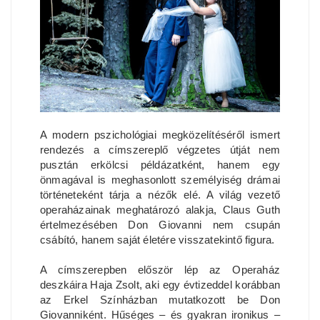
A modern pszichológiai megközelítéséről ismert
rendezés a címszereplő végzetes útját nem
pusztán erkölcsi példázatként, hanem egy
önmagával is meghasonlott személyiség drámai
történeteként tárja a nézők elé. A világ vezető
operaházainak meghatározó alakja, Claus Guth
értelmezésében Don Giovanni nem csupán
csábító, hanem saját életére visszatekintő figura.
A címszerepben először lép az Operaház
deszkáira Haja Zsolt, aki egy évtizeddel korábban
az Erkel Színházban mutatkozott be Don
Giovanniként. Hűséges – és gyakran ironikus –