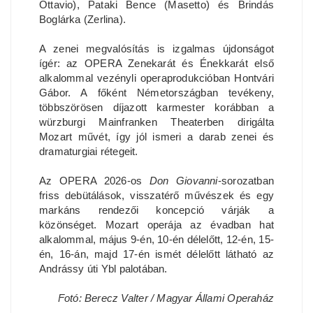
Ottavio), Pataki Bence (Masetto) és Brindás
Boglárka (Zerlina).
A zenei megvalósítás is izgalmas újdonságot
ígér: az OPERA Zenekarát és Énekkarát első
alkalommal vezényli operaprodukcióban Hontvári
Gábor. A főként Németországban tevékeny,
többszörösen díjazott karmester korábban a
würzburgi Mainfranken Theaterben dirigálta
Mozart művét, így jól ismeri a darab zenei és
dramaturgiai rétegeit.
Az OPERA 2026-os
Don Giovanni
-sorozatban
friss debütálások, visszatérő művészek és egy
markáns rendezői koncepció várják a
közönséget. Mozart operája az évadban hat
alkalommal, május 9-én, 10-én délelőtt, 12-én, 15-
én, 16-án, majd 17-én ismét délelőtt látható az
Andrássy úti Ybl palotában.
Fotó: Berecz Valter / Magyar Állami Operaház