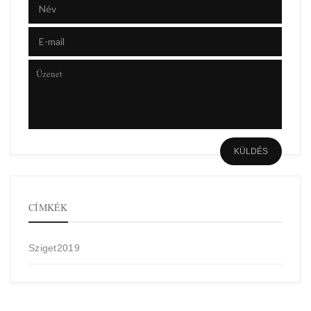
CÍMKÉK
Sziget2019