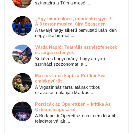
színpadra a Túmia mesél ...
„Egy mindenkiért, mindenki egyért!” –
A 3 testőr musical újra Szegeden
A tavalyi nagy sikerű bemutató után idén
négy alkalommal ...
Várda Napló: Teátrális színészfenekek
és sugárzó lények
Sokéves hagyomány, hogy a nyári
színházi szezonomat a ...
Márkus Luca kapta a Ruttkai Éva-
emlékgyűrűt
A Vígszínház társulatának titkos
szavazása alapján Márkus ...
Porcicák az Operettben – kritika Az
Orfeum mágusáról
A Budapesti Operettszínház nem kisebb
feladatot vállalt ...