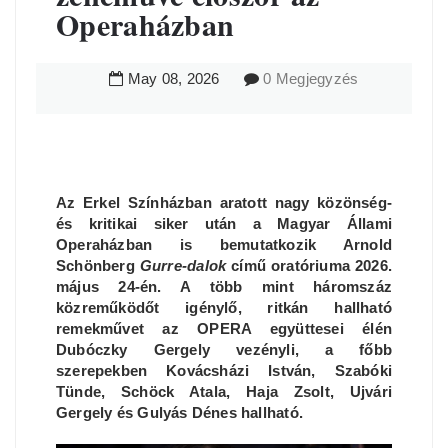
Operaházban
May
08
,
2026
0 Megjegyzés
Az Erkel Színházban aratott nagy közönség-
és kritikai siker után a Magyar Állami
Operaházban is bemutatkozik Arnold
Schönberg
Gurre-dalok
című oratóriuma 2026.
május 24-én. A több mint háromszáz
közreműködőt igénylő, ritkán hallható
remekművet az OPERA együttesei élén
Dubóczky Gergely vezényli, a főbb
szerepekben Kovácsházi István, Szabóki
Tünde, Schöck Atala, Haja Zsolt, Ujvári
Gergely és Gulyás Dénes hallható.