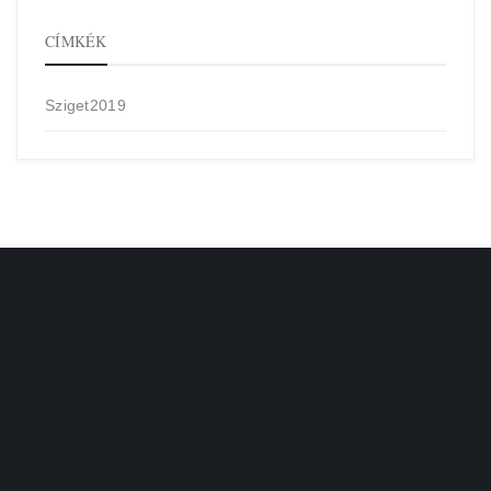
CÍMKÉK
Sziget2019