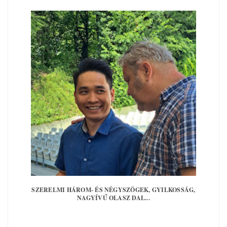
SZERELMI HÁROM- ÉS NÉGYSZÖGEK, GYILKOSSÁG,
NAGYÍVŰ OLASZ DAL...