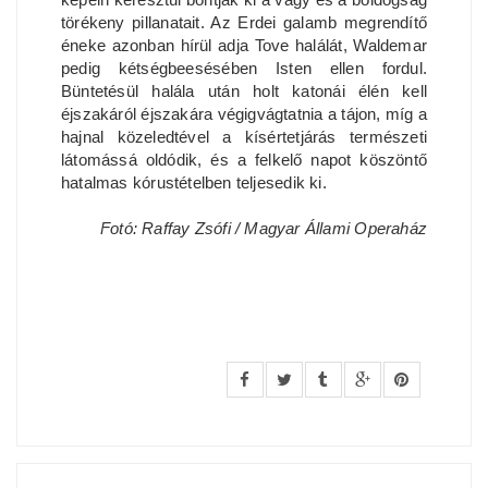
törékeny pillanatait. Az Erdei galamb megrendítő
éneke azonban hírül adja Tove halálát, Waldemar
pedig kétségbeesésében Isten ellen fordul.
Büntetésül halála után holt katonái élén kell
éjszakáról éjszakára végigvágtatnia a tájon, míg a
hajnal közeledtével a kísértetjárás természeti
látomássá oldódik, és a felkelő napot köszöntő
hatalmas kórustételben teljesedik ki.
Fotó: Raffay Zsófi / Magyar Állami Operaház