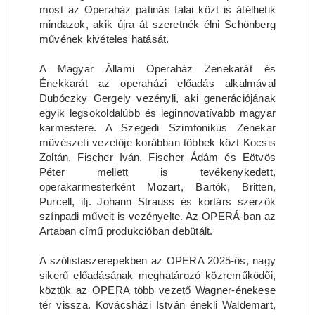
most az Operaház patinás falai közt is átélhetik
mindazok, akik újra át szeretnék élni Schönberg
művének kivételes hatását.
A Magyar Állami Operaház Zenekarát és
Énekkarát az operaházi előadás alkalmával
Dubóczky Gergely vezényli, aki generációjának
egyik legsokoldalúbb és leginnovatívabb magyar
karmestere. A Szegedi Szimfonikus Zenekar
művészeti vezetője korábban többek közt Kocsis
Zoltán, Fischer Iván, Fischer Ádám és Eötvös
Péter mellett is tevékenykedett,
operakarmesterként Mozart, Bartók, Britten,
Purcell, ifj. Johann Strauss és kortárs szerzők
színpadi műveit is vezényelte. Az OPERÁ-ban az
Artaban című produkcióban debütált.
A szólistaszerepekben az OPERA 2025-ös, nagy
sikerű előadásának meghatározó közreműködői,
köztük az OPERA több vezető Wagner-énekese
tér vissza. Kovácsházi István énekli Waldemart,