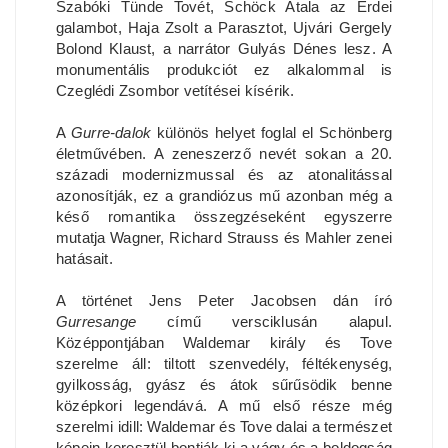
Szabóki Tünde Tovét, Schöck Atala az Erdei
galambot, Haja Zsolt a Parasztot, Ujvári Gergely
Bolond Klaust, a narrátor Gulyás Dénes lesz. A
monumentális produkciót ez alkalommal is
Czeglédi Zsombor vetítései kísérik.
A
Gurre-dalok
különös helyet foglal el Schönberg
életművében. A zeneszerző nevét sokan a 20.
századi modernizmussal és az atonalitással
azonosítják, ez a grandiózus mű azonban még a
késő romantika összegzéseként egyszerre
mutatja Wagner, Richard Strauss és Mahler zenei
hatásait.
A történet Jens Peter Jacobsen dán író
Gurresange
című versciklusán alapul.
Középpontjában Waldemar király és Tove
szerelme áll: tiltott szenvedély, féltékenység,
gyilkosság, gyász és átok sűrűsödik benne
középkori legendává. A mű első része még
szerelmi idill: Waldemar és Tove dalai a természet
képein keresztül bontják ki a vágy és a boldogság