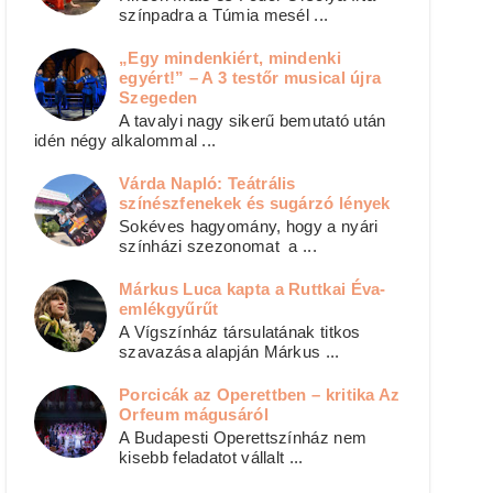
színpadra a Túmia mesél ...
„Egy mindenkiért, mindenki
egyért!” – A 3 testőr musical újra
Szegeden
A tavalyi nagy sikerű bemutató után
idén négy alkalommal ...
Várda Napló: Teátrális
színészfenekek és sugárzó lények
Sokéves hagyomány, hogy a nyári
színházi szezonomat a ...
Márkus Luca kapta a Ruttkai Éva-
emlékgyűrűt
A Vígszínház társulatának titkos
szavazása alapján Márkus ...
Porcicák az Operettben – kritika Az
Orfeum mágusáról
A Budapesti Operettszínház nem
kisebb feladatot vállalt ...