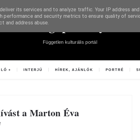
eliver its services and to analyze traffic. Your IP address and
h performance and security metrics to ensure quality of servi
Súgópéldány
ect and address abuse.
Független kulturális portál
OLÓ
INTERJÚ
HÍREK, AJÁNLÓK
PORTRÉ
S
hívást a Marton Éva
e