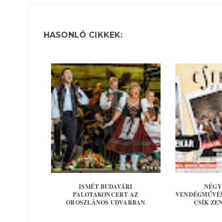
HASONLÓ CIKKEK:
ISMÉT BUDAVÁRI
NÉGY
PALOTAKONCERT AZ
VENDÉGMŰVÉS
OROSZLÁNOS UDVARBAN
CSÍK ZEN