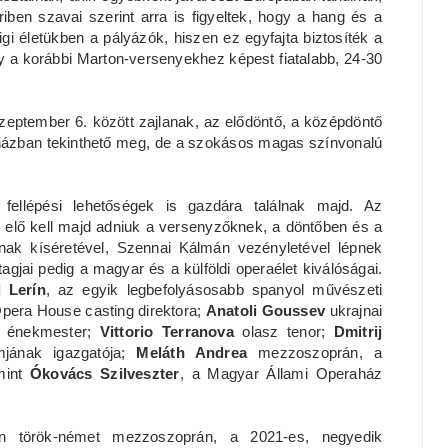
űriben szavai szerint arra is figyeltek, hogy a hang és a
igi életükben a pályázók, hiszen ez egyfajta biztosíték a
y a korábbi Marton-versenyekhez képest fiatalabb, 24-30
zeptember 6. között zajlanak, az elődöntő, a középdöntő
házban tekinthető meg, de a szokásos magas színvonalú
fellépési lehetőségek is gazdára találnak majd. Az
s elő kell majd adniuk a versenyzőknek, a döntőben és a
ak kíséretével, Szennai Kálmán vezényletével lépnek
 tagjai pedig a magyar és a külföldi operaélet kiválóságai.
 Lerín
, az egyik legbefolyásosabb spanyol művészeti
Opera House casting direktora;
Anatoli Goussev
ukrajnai
r, énekmester;
Vittorio Terranova
olasz tenor;
Dmitrij
mjának igazgatója;
Meláth Andrea
mezzoszoprán, a
mint
Ókovács Szilveszter
, a Magyar Állami Operaház
n török-német mezzoszoprán, a 2021-es, negyedik