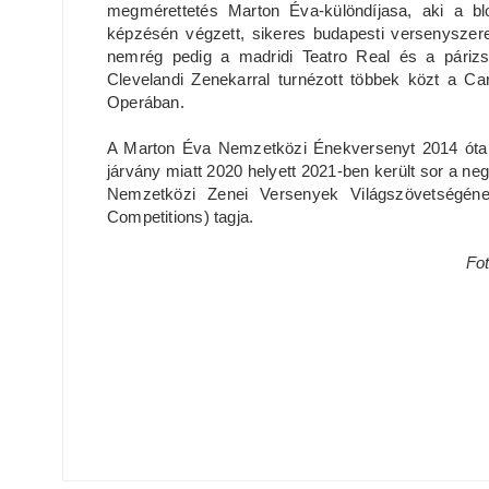
megmérettetés Marton Éva-különdíjasa, aki a b
képzésén végzett, sikeres budapesti versenyszerep
nemrég pedig a madridi Teatro Real és a páriz
Clevelandi Zenekarral turnézott többek közt a Car
Operában.
A Marton Éva Nemzetközi Énekversenyt 2014 óta
járvány miatt 2020 helyett 2021-ben került sor a n
Nemzetközi Zenei Versenyek Világszövetségéne
Competitions) tagja.
Fo