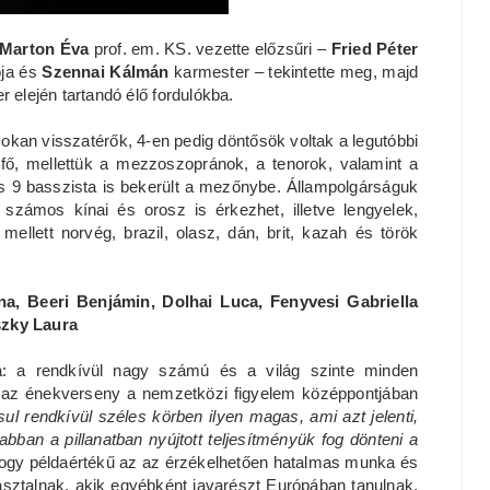
Marton Éva
prof. em. KS. vezette előzsűri –
Fried Péter
ója és
Szennai Kálmán
karmester – tekintette meg, majd
 elején tartandó élő fordulókba.
 sokan visszatérők, 4-en pedig döntősök voltak a legutóbbi
fő, mellettük a mezzoszopránok, a tenorok, valamint a
s 9 basszista is bekerült a mezőnybe. Állampolgárságuk
k számos kínai és orosz is érkezhet, illetve lengyelek,
llett norvég, brazil, olasz, dán, brit, kazah és török
na, Beeri Benjámin, Dolhai Luca, Fenyvesi Gabriella
zky Laura
a: a rendkívül nagy számú és a világ szinte minden
gy az énekverseny a nemzetközi figyelem középpontjában
ul rendkívül széles körben ilyen magas, ami azt jelenti,
bban a pillanatban nyújtott teljesítményük fog dönteni a
, hogy példaértékű az az érzékelhetően hatalmas munka és
apasztalnak, akik egyébként javarészt Európában tanulnak,