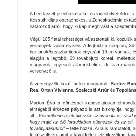
A beérkezett jelentkezéseket és videófelvételeket a
Kossuth-díjas operaénekes, a Zeneakadémia oktat
határozott arról, hogy ki kap meghívást a szeptember
Végül 105 fiatal tehetséget választottak ki, közülük
versenyek valamelyikén. A legtöbb a szoprán, 39 
baritonok/basszbaritonok egyaránt 19-en vannak, é
alapján a legtöbb, 29 továbbjutó koreai, mellettü
magyarok, egyesült államokbeliek, de van mások me
versenyző is.
A versenyzők közül heten magyarok:
Bartos Bar
Rea, Ortan Vivienne, Szeleczki Artúr
és
Topoláns
Marton Éva a döntéssel kapcsolatosan elmondt
térségéből érkezett pályázó is azt bizonyítja, ho
áll.
„Kiemelkedő a jelentkezők színvonala is, ráadás
hogy majd az élő fordulókban nüanszok és az ott, a
továbbjutásukról”
– tette hozzá. Arra is rámutatott
felkészültség, amit a távol-keleti jelentkezőknél t