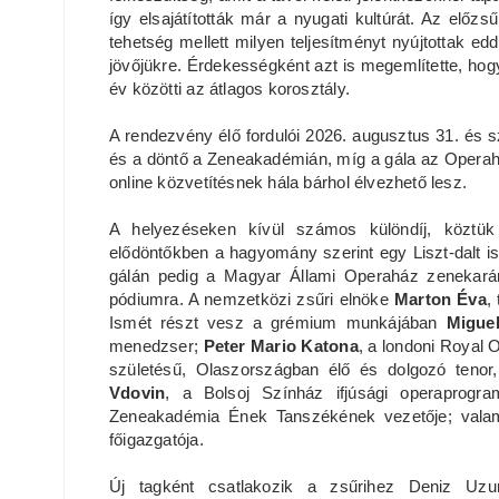
így elsajátították már a nyugati kultúrát. Az előzs
tehetség mellett milyen teljesítményt nyújtottak edd
jövőjükre. Érdekességként azt is megemlítette, hog
év közötti az átlagos korosztály.
A rendezvény élő fordulói 2026. augusztus 31. és s
és a döntő a Zeneakadémián, míg a gála az Opera
online közvetítésnek hála bárhol élvezhető lesz.
A helyezéseken kívül számos különdíj, köztük 
elődöntőkben a hagyomány szerint egy Liszt-dalt i
gálán pedig a Magyar Állami Operaház zenekarán
pódiumra. A nemzetközi zsűri elnöke
Marton Éva
,
Ismét részt vesz a grémium munkájában
Miguel
menedzser;
Peter Mario Katona
, a londoni Royal 
születésű, Olaszországban élő és dolgozó teno
Vdovin
, a Bolsoj Színház ifjúsági operaprogra
Zeneakadémia Ének Tanszékének vezetője; vala
főigazgatója.
Új tagként csatlakozik a zsűrihez Deniz Uzu