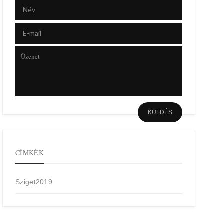
CÍMKÉK
Sziget2019