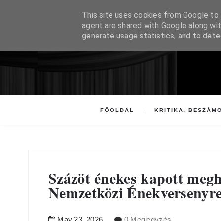
This site uses cookies from Google to d
agent are shared with Google along wit
generate usage statistics, and to det
FŐOLDAL
KRITIKA, BESZÁM
Százöt énekes kapott meg
Nemzetközi Énekversenyr
May
23
,
2026
0 Megjegyzés