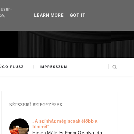
 user-
ce,
LEARN MORE
GOT IT
ÚGÓ PLUSZ
IMPRESSZUM
NÉPSZERŰ BEJEGYZÉSEK
„A színház mégiscsak élőbb a
filmnél”
Hirsch Máté és Fodor Orsolya írta