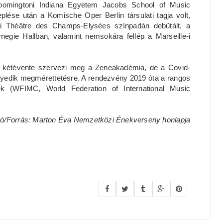
loomingtoni Indiana Egyetem Jacobs School of Music
lése után a Komische Oper Berlin társulati tagja volt,
si Théâtre des Champs-Elysées színpadán debütált, a
negie Hallban, valamint nemsokára fellép a Marseille-i
 kétévente szervezi meg a Zeneakadémia, de a Covid-
egyedik megmérettetésre. A rendezvény 2019 óta a rangos
k (WFIMC, World Federation of International Music
tó/Forrás: Marton Éva Nemzetközi Énekverseny honlapja