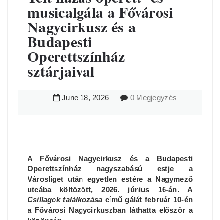
musicalgála a Fővárosi
Nagycirkusz és a
Budapesti
Operettszínház
sztárjaival
June
18
,
2026
0 Megjegyzés
A Fővárosi Nagycirkusz és a Budapesti
Operettszínház nagyszabású estje a
Városliget után egyetlen estére a Nagymező
utcába költözött, 2026. június 16-án. A
Csillagok találkozása
című gálát február 10-én
a Fővárosi Nagycirkuszban láthatta először a