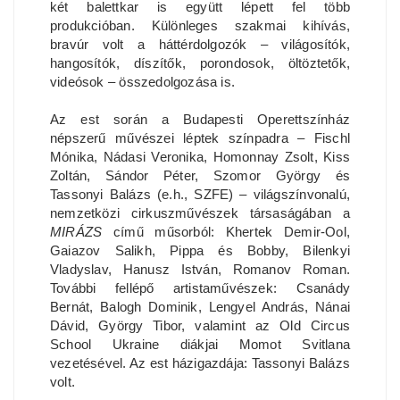
két balettkar is együtt lépett fel több
produkcióban. Különleges szakmai kihívás,
bravúr volt a háttérdolgozók – világosítók,
hangosítók, díszítők, porondosok, öltöztetők,
videósok – összedolgozása is.
Az est során a Budapesti Operettszínház
népszerű művészei léptek színpadra – Fischl
Mónika, Nádasi Veronika, Homonnay Zsolt, Kiss
Zoltán, Sándor Péter, Szomor György és
Tassonyi Balázs (e.h., SZFE) – világszínvonalú,
nemzetközi cirkuszművészek társaságában a
MIRÁZS
című műsorból: Khertek Demir-Ool,
Gaiazov Salikh, Pippa és Bobby, Bilenkyi
Vladyslav, Hanusz István, Romanov Roman.
További fellépő artistaművészek: Csanády
Bernát, Balogh Dominik, Lengyel András, Nánai
Dávid, György Tibor, valamint az Old Circus
School Ukraine diákjai Momot Svitlana
vezetésével. Az est házigazdája: Tassonyi Balázs
volt.