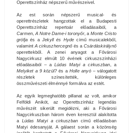
Operettszínház népszerű művészeivel.
Az est során népszerű musical- és
operettrészletek hangzottak el a Budapesti
Operettszínház repertoár előadásaiból, a
Carmen
,
A Notre Dame-i toronyőr
, a
Monte Cristo
grófja
és a
Jekyll és Hyde
című musicalekből,
valamint
A cirkuszhercegnő
és a
Csárdáskirálynő
operettekből. A zenei anyagot a Fővárosi
Nagycirkusz elmúlt 10 évének cirkuszszínházi
előadásaiból – a
Lúdas Matyi a cirkuszban
, a
Melyiket a 9 közül?
és a
Holle anyó
– válogatott
részletek színesítették, különleges
összművészeti élménnyé formálva az estét.
Az egyik legmeghatóbb pillanat az volt, amikor
Felföldi Anikót, az Operettszínház legendás
művészét sikerült megidézni, aki a Fővárosi
Nagycirkuszban három éven keresztül alakította
a
Lúdas Matyi a cirkuszban
című előadásban
Matyi édesanyját. A gálaest során a közönség