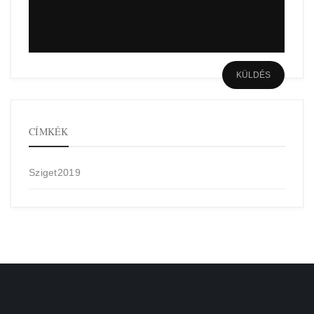
CÍMKÉK
Sziget2019