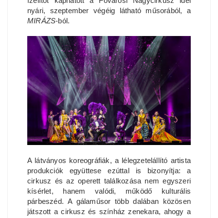
ízelítőt kaphatott a Fővárosi Nagycirkusz idei
nyári, szeptember végéig látható műsorából, a
MIRÁZS
-ból.
A látványos koreográfiák, a lélegzetelállító artista
produkciók együttese ezúttal is bizonyítja: a
cirkusz és az operett találkozása nem egyszeri
kísérlet, hanem valódi, működő kulturális
párbeszéd. A gálaműsor több dalában közösen
játszott a cirkusz és színház zenekara, ahogy a