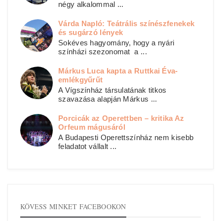
négy alkalommal ...
Várda Napló: Teátrális színészfenekek
és sugárzó lények
Sokéves hagyomány, hogy a nyári
színházi szezonomat a ...
Márkus Luca kapta a Ruttkai Éva-
emlékgyűrűt
A Vígszínház társulatának titkos
szavazása alapján Márkus ...
Porcicák az Operettben – kritika Az
Orfeum mágusáról
A Budapesti Operettszínház nem kisebb
feladatot vállalt ...
KÖVESS MINKET FACEBOOKON