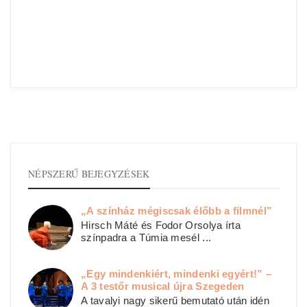
NÉPSZERŰ BEJEGYZÉSEK
„A színház mégiscsak élőbb a filmnél”
Hirsch Máté és Fodor Orsolya írta
színpadra a Túmia mesél ...
„Egy mindenkiért, mindenki egyért!” –
A 3 testőr musical újra Szegeden
A tavalyi nagy sikerű bemutató után idén