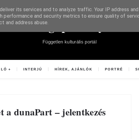
eliver its services and to analyze traffic. Your IP address and
h performance and security metrics to ensure quality of servi
Súgópéldány
ect and address abuse.
Független kulturális portál
OLÓ
INTERJÚ
HÍREK, AJÁNLÓK
PORTRÉ
S
t a dunaPart – jelentkezés