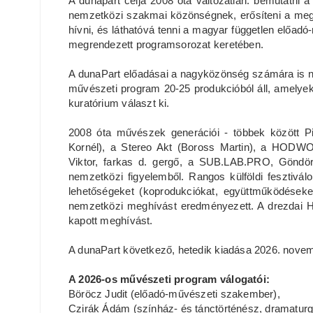
A dunapart célja 2008 óta változatlan: bemutatni
nemzetközi szakmai közönségnek, erősíteni a meglé
hívni, és láthatóvá tenni a magyar független előad
megrendezett programsorozat keretében.
A dunaPart előadásai a nagyközönség számára is ny
művészeti program 20-25 produkcióból áll, amelyeke
kuratórium választ ki.
2008 óta művészek generációi - többek között P
Kornél), a Stereo Akt (Boross Martin), a HODWO
Viktor, farkas d. gergő, a SUB.LAB.PRO, Göndör L
nemzetközi figyelemből. Rangos külföldi fesztivá
lehetőségeket (koprodukciókat, együttműködések
nemzetközi meghívást eredményezett. A drezdai Hel
kapott meghívást.
A dunaPart következő, hetedik kiadása 2026. nove
A 2026-os művészeti program válogatói:
Böröcz Judit (előadó-művészeti szakember),
Czirák Ádám (színház- és tánctörténész, dramaturg