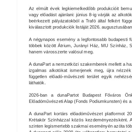
Az elmúlt évek legkiemelkedőbb produkcióit bemuta
vagy előadást ajánlani: június 8-ig várják az alkotók
beérkezett pályázatokból a Trafó által felkért füg
kiválasztott produkciók listáját 2026. augusztusában
A négynapos esemény a legfontosabb budapesti f
többek között Átrium, Jurányi Ház, MU Színház, S
hanem városszerte valósul meg.
A dunaPart a nemzetközi szakemberek mellett a haz
izgalmas alkotókat ismerjenek meg, újra nézzék
független előadó-művészeti terület egyik nehézs
láthatók.
2026-ban a dunaPartot Budapest Főváros Önko
Előadóművészeti Alap (Fonds Podiumkunsten) és a 
A dunaPart kortárs előadóművészet platformot 20
Krétakör Színházzal közös kezdeményezésként. A 
szinten legismertebb szakmai eseményén azóta több 