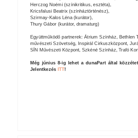
Herczog Noémi (színikritikus, esztéta),
Kricsfalusi Beatrix (színháztörténész),
Szirmay-Kalos Léna (kurátor),
Thury Gábor (kurátor, dramaturg)
Együttműködő partnerek: Átrium Színház, Bethlen Té
művészeti Szövetség, Inspirál Cirkuszközpont, Ju
SÍN Művészeti Központ, Szkéné Színház, Trafó Ko
Még június 8-ig lehet a dunaPart által közzétett
Jelentkezés
ITT
!