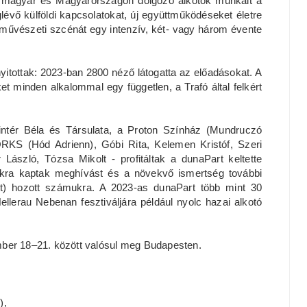
 a magyar és Magyarországon dolgozó alkotók munkáit a
vő külföldi kapcsolatokat, új együttműködéseket életre
ó-művészeti szcénát egy intenzív, két- vagy három évente
itottak: 2023-ban 2800 néző látogatta az előadásokat. A
t minden alkalommal egy független, a Trafó által felkért
intér Béla és Társulata, a Proton Színház (Mundruczó
RKS (Hód Adrienn), Góbi Rita, Kelemen Kristóf, Szeri
ászló, Tózsa Mikolt - profitáltak a dunaPart keltette
lokra kaptak meghívást és a növekvő ismertség további
et) hozott számukra. A 2023-as dunaPart több mint 30
lerau Nebenan fesztiváljára például nyolc hazai alkotó
mber 18–21. között valósul meg Budapesten.
),