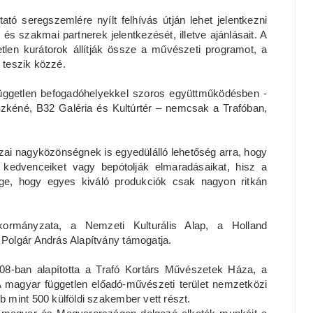
tó seregszemlére nyílt felhívás útján lehet jelentkezni
 és szakmai partnerek jelentkezését, illetve ajánlásait. A
getlen kurátorok állítják össze a művészeti programot, a
 teszik közzé.
üggetlen befogadóhelyekkel szoros együttműködésben -
zkéné, B32 Galéria és Kultúrtér – nemcsak a Trafóban,
ai nagyközönségnek is egyedülálló lehetőség arra, hogy
 kedvenceiket vagy bepótolják elmaradásaikat, hisz a
ége, hogy egyes kiváló produkciók csak nagyon ritkán
rmányzata, a Nemzeti Kulturális Alap, a Holland
Polgár András Alapítvány támogatja.
08-ban alapította a Trafó Kortárs Művészetek Háza, a
magyar független előadó-művészeti terület nemzetközi
mint 500 külföldi szakember vett részt.