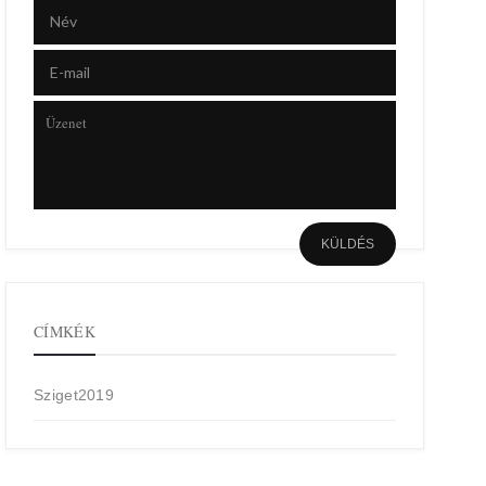
CÍMKÉK
Sziget2019