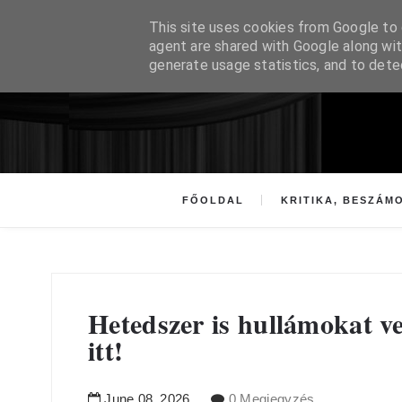
This site uses cookies from Google to d
agent are shared with Google along wit
generate usage statistics, and to det
FŐOLDAL
KRITIKA, BESZÁM
Hetedszer is hullámokat ve
itt!
June
08
,
2026
0 Megjegyzés