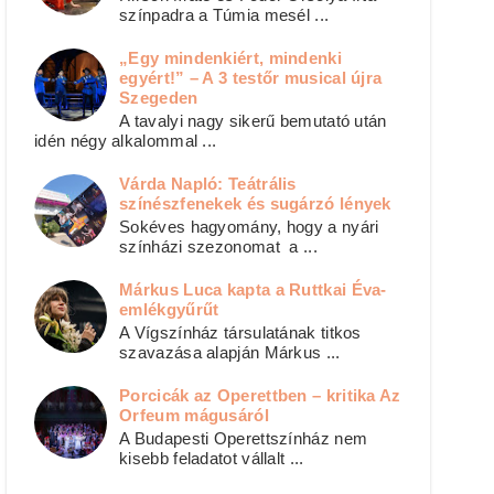
színpadra a Túmia mesél ...
„Egy mindenkiért, mindenki
egyért!” – A 3 testőr musical újra
Szegeden
A tavalyi nagy sikerű bemutató után
idén négy alkalommal ...
Várda Napló: Teátrális
színészfenekek és sugárzó lények
Sokéves hagyomány, hogy a nyári
színházi szezonomat a ...
Márkus Luca kapta a Ruttkai Éva-
emlékgyűrűt
A Vígszínház társulatának titkos
szavazása alapján Márkus ...
Porcicák az Operettben – kritika Az
Orfeum mágusáról
A Budapesti Operettszínház nem
kisebb feladatot vállalt ...