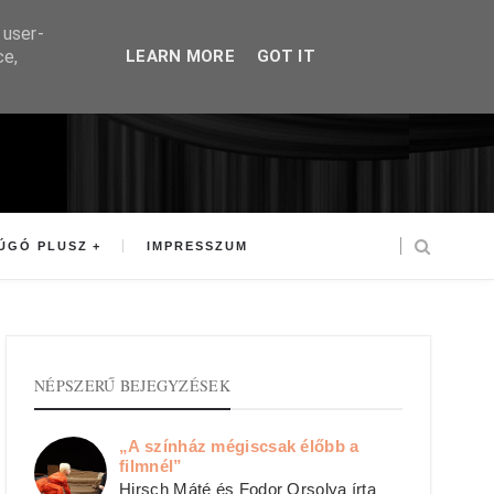
 user-
ce,
LEARN MORE
GOT IT
ÚGÓ PLUSZ
IMPRESSZUM
NÉPSZERŰ BEJEGYZÉSEK
„A színház mégiscsak élőbb a
filmnél”
Hirsch Máté és Fodor Orsolya írta