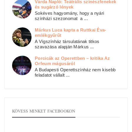
Várda Napló: Teátrális színészfenekek
és sugárzó lények
Sokéves hagyomány, hogy a nyári
színházi szezonomat a ...
Márkus Luca kapta a Ruttkai Éva-
emlékgyűrűt
A Vígszínház társulatának titkos
szavazása alapján Márkus ...
Porcicák az Operettben – kritika Az
Orfeum mágusáról
A Budapesti Operettszínház nem kisebb
feladatot vállalt ...
KÖVESS MINKET FACEBOOKON