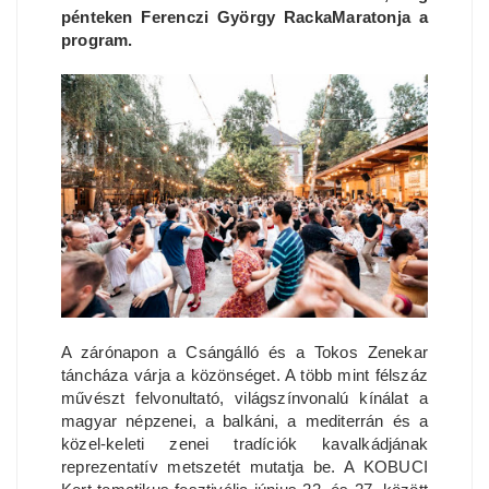
pénteken Ferenczi György RackaMaratonja a
program.
A zárónapon a Csángálló és a Tokos Zenekar
táncháza várja a közönséget. A több mint félszáz
művészt felvonultató, világszínvonalú kínálat a
magyar népzenei, a balkáni, a mediterrán és a
közel-keleti zenei tradíciók kavalkádjának
reprezentatív metszetét mutatja be. A KOBUCI