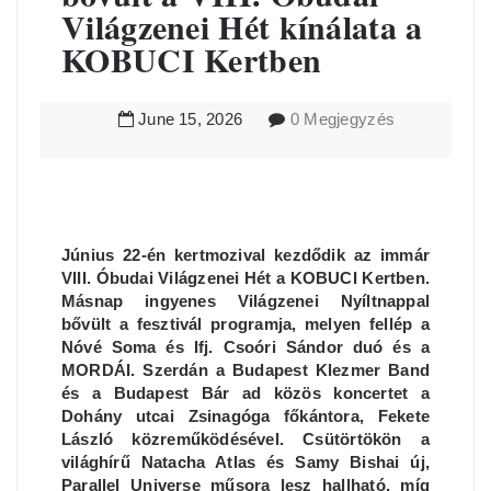
Világzenei Hét kínálata a
KOBUCI Kertben
June
15
,
2026
0 Megjegyzés
Június 22-én kertmozival kezdődik az immár
VIII. Óbudai Világzenei Hét a KOBUCI Kertben.
Másnap ingyenes Világzenei Nyíltnappal
bővült a fesztivál programja, melyen fellép a
Nóvé Soma és Ifj. Csoóri Sándor duó és a
MORDÁI. Szerdán a Budapest Klezmer Band
és a Budapest Bár ad közös koncertet a
Dohány utcai Zsinagóga főkántora, Fekete
László közreműködésével. Csütörtökön a
világhírű Natacha Atlas és Samy Bishai új,
Parallel Universe műsora lesz hallható, míg