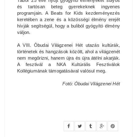
Tábor 25 éve nyújt gyógyító élményeket súlyos
és tartósan beteg gyerekeknek ingyenes
programjain. A Beats for Kids kezdeményezés
keretében a zene és a közösségi élmény erejét
hívják segítségül, hogy a buliból gyógyító élmény
váljon.
A VIII. Óbudai Világzenei Hét utazás kultúrák,
történetek és hangzások között, ahol a világzenét
nem megőrizni, hanem újra és újra átélni akarják.
A fesztivál a NKA Kultúrális Fesztiválok
Kollégiumának támogatásával valósul meg.
Fotó: Óbudai Világzenei Hét