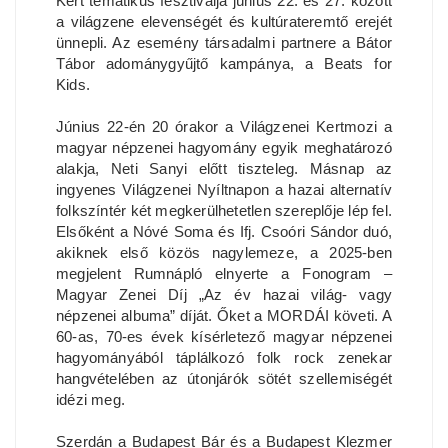
Kert tematikus fesztiválja június 22. és 27. között
a világzene elevenségét és kultúrateremtő erejét
ünnepli. Az esemény társadalmi partnere a Bátor
Tábor adománygyűjtő kampánya, a Beats for
Kids.
Június 22-én 20 órakor a Világzenei Kertmozi a
magyar népzenei hagyomány egyik meghatározó
alakja, Neti Sanyi előtt tiszteleg. Másnap az
ingyenes Világzenei Nyíltnapon a hazai alternatív
folkszíntér két megkerülhetetlen szereplője lép fel.
Elsőként a Nóvé Soma és Ifj. Csoóri Sándor duó,
akiknek első közös nagylemeze, a 2025-ben
megjelent Rumnápló elnyerte a Fonogram –
Magyar Zenei Díj „Az év hazai világ- vagy
népzenei albuma” díját. Őket a MORDÁI követi. A
60-as, 70-es évek kísérletező magyar népzenei
hagyományából táplálkozó folk rock zenekar
hangvételében az útonjárók sötét szellemiségét
idézi meg.
Szerdán a Budapest Bár és a Budapest Klezmer