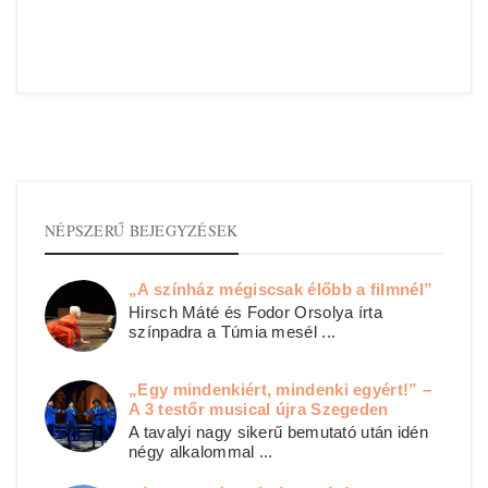
NÉPSZERŰ BEJEGYZÉSEK
„A színház mégiscsak élőbb a filmnél”
Hirsch Máté és Fodor Orsolya írta
színpadra a Túmia mesél ...
„Egy mindenkiért, mindenki egyért!” –
A 3 testőr musical újra Szegeden
A tavalyi nagy sikerű bemutató után idén
négy alkalommal ...