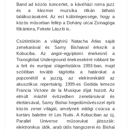
Band ad közös koncertet, a kávéházi roma jazz
és a klezmer muzsika ritkán látható
találkozásaként. Az est különlegessége, hogy a
közös műsorban fellép a Dohány utcai Zsinagóga
főkántora, Fekete László is.
Csütörtökön a világhírű Natacha Atlas saját
zenekarával és Samy Bishaival érkezik a
Kobuciba. Az angol–egyiptomi énekesnő a
Transglobal Underground énekeseként robbant be
a brit és európai slágerlistákra 1993-ban, majd
szólóban tovább tágította a határokat a
popzenétől a jazzig, az elektronikától az
akusztikus repertoárig. 1999-es Gedida lemeze
Francia Victoire de la Musique díjat hozott. Az
elmúlt másfél évtizedben zenetársával és
élettársával, Samy Bishai hegedűművésszel építi
közös zenei világát, amelynek eddigi csúcsa a
kortárs balettre írt Les Nuits. A Kobuciban az új,
Parallel Universe műsorukat játsszák:
elektronikus ütők, arab ütős hangszerei és Bishai