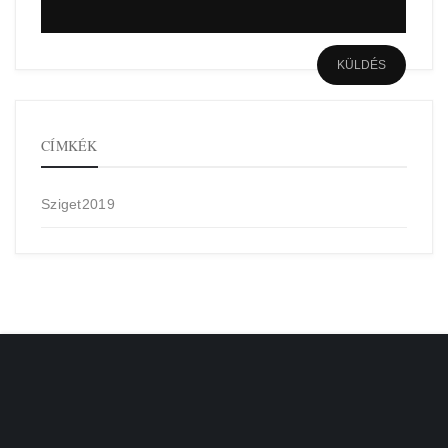
CÍMKÉK
Sziget2019