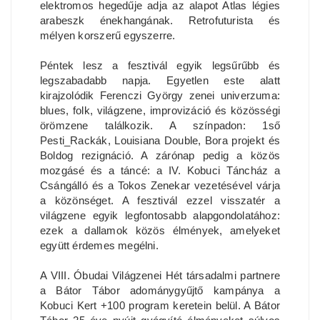
elektromos hegedűje adja az alapot Atlas légies
arabeszk énekhangának. Retrofuturista és
mélyen korszerű egyszerre.
Péntek lesz a fesztivál egyik legsűrűbb és
legszabadabb napja. Egyetlen este alatt
kirajzolódik Ferenczi György zenei univerzuma:
blues, folk, világzene, improvizáció és közösségi
örömzene találkozik. A színpadon: 1ső
Pesti_Rackák, Louisiana Double, Bora projekt és
Boldog rezignáció. A zárónap pedig a közös
mozgásé és a táncé: a IV. Kobuci Táncház a
Csángálló és a Tokos Zenekar vezetésével várja
a közönséget. A fesztivál ezzel visszatér a
világzene egyik legfontosabb alapgondolatához:
ezek a dallamok közös élmények, amelyeket
együtt érdemes megélni.
A VIII. Óbudai Világzenei Hét társadalmi partnere
a Bátor Tábor adománygyűjtő kampánya a
Kobuci Kert +100 program keretein belül. A Bátor