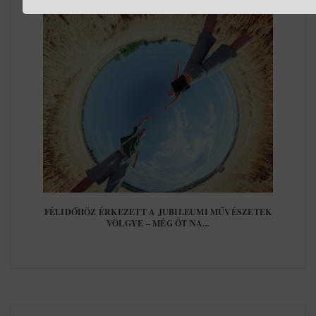
FÉLIDŐHÖZ ÉRKEZETT A JUBILEUMI MŰVÉSZETEK
VÖLGYE – MÉG ÖT NA...