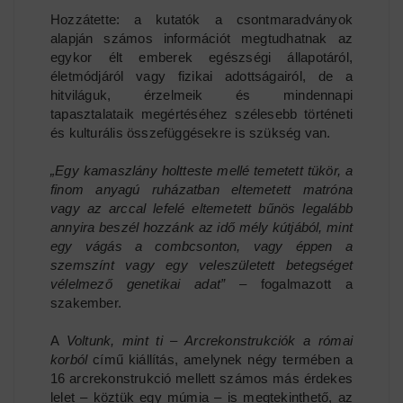
Hozzátette: a kutatók a csontmaradványok
alapján számos információt megtudhatnak az
egykor élt emberek egészségi állapotáról,
életmódjáról vagy fizikai adottságairól, de a
hitviláguk, érzelmeik és mindennapi
tapasztalataik megértéséhez szélesebb történeti
és kulturális összefüggésekre is szükség van.
„Egy kamaszlány holtteste mellé temetett tükör, a
finom anyagú ruházatban eltemetett matróna
vagy az arccal lefelé eltemetett bűnös legalább
annyira beszél hozzánk az idő mély kútjából, mint
egy vágás a combcsonton, vagy éppen a
szemszínt vagy egy veleszületett betegséget
vélelmező genetikai adat”
– fogalmazott a
szakember.
A
Voltunk, mint ti – Arcrekonstrukciók a római
korból
című kiállítás, amelynek négy termében a
16 arcrekonstrukció mellett számos más érdekes
lelet – köztük egy múmia – is megtekinthető, az