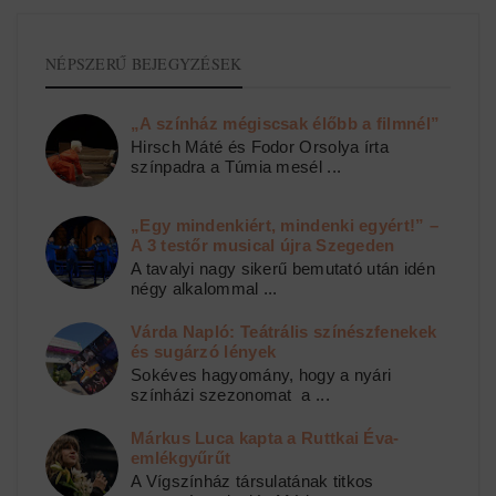
NÉPSZERŰ BEJEGYZÉSEK
„A színház mégiscsak élőbb a filmnél”
Hirsch Máté és Fodor Orsolya írta
színpadra a Túmia mesél ...
„Egy mindenkiért, mindenki egyért!” –
A 3 testőr musical újra Szegeden
A tavalyi nagy sikerű bemutató után idén
négy alkalommal ...
Várda Napló: Teátrális színészfenekek
és sugárzó lények
Sokéves hagyomány, hogy a nyári
színházi szezonomat a ...
Márkus Luca kapta a Ruttkai Éva-
emlékgyűrűt
A Vígszínház társulatának titkos