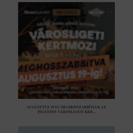
AUGUSZTUS 19-IG MEGHOSSZABBÍTJÁK AZ
INGYENES VÁROSLIGETI KER...