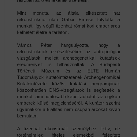
részben az ő emlékének szentelik.
Mint mondta, az általa elkészített hat
rekonstrukció után Gábor Emese folytatta a
munkát, így végül tizenhat római kori ember arca
kelhetett életre a tárlaton.
Vámos Péter hangsúlyozta, hogy a
rekonstrukciók elkészítésében az antropológiai
vizsgálatok mellett archeogenetikai kutatások
eredményeit is felhasználták. A Budapesti
Történeti Múzeum és az ELTE Humán
Tudományok Kutatóintézetének Archeogenomikai
Kutatóintézete közös kutatási programjának
köszönhetően DNS-vizsgálatok is segítették a
munkát, ami pontosabb képet adhatott az egykori
emberek külső megjelenéséről. A kurátor szerint
ugyanakkor a kiállítás nem csupán arcokat kíván
bemutatni.
A tizenhat rekonstruált személyhez fiktív, de
történelmileg hiteles elemekből felépített