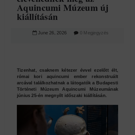
Aquincumi Múzeum új
kiállításán
June
26
,
2026
0 Megjegyzés
Tizenhat, csaknem kétezer évvel ezelőtt élt,
római kori aquincumi ember rekonstruált
arcával találkozhatnak a látogatók a Budapesti
Történeti Múzeum Aquincumi Múzeumának
június 25-én megnyílt időszaki kiállításán.