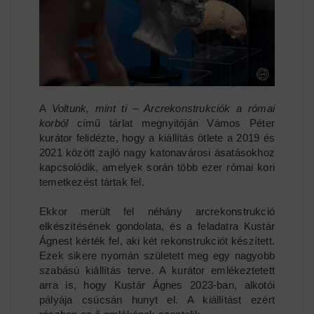
A
Voltunk, mint ti – Arcrekonstrukciók a római
korból
című tárlat megnyitóján Vámos Péter
kurátor felidézte, hogy a kiállítás ötlete a 2019 és
2021 között zajló nagy katonavárosi ásatásokhoz
kapcsolódik, amelyek során több ezer római kori
temetkezést tártak fel.
Ekkor merült fel néhány arcrekonstrukció
elkészítésének gondolata, és a feladatra Kustár
Ágnest kérték fel, aki két rekonstrukciót készített.
Ezek sikere nyomán született meg egy nagyobb
szabású kiállítás terve. A kurátor emlékeztetett
arra is, hogy Kustár Ágnes 2023-ban, alkotói
pályája csúcsán hunyt el. A kiállítást ezért