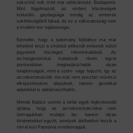
sokszínű volt, mint mai utódvárosáé, Budapesté.
Mint fogalmazott, az emberi közösségek
kulturális gazdagsága mindig az emberek
sokféleségéből fakad, és ez a változatosság nem
a modern kor sajátossága.
Kiemelte, hogy a tudomány fejlődése ma már
lehetővé teszi a sírokból előkerült emberek külső
jegyeinek részleges rekonstruálását. Az
archeogenomikai kutatások révén egyre
pontosabban meghatározhatók olyan
tulajdonságok, mint a szem- vagy hajszín, így az
arcrekonstrukciók ma már nem pusztán művészi
elképzeléseken alapulnak, hanem genetikai
adatokkal is alátámaszthatók.
Mende Balázs szerint a tárlat egyik legfontosabb
újítása, hogy az arcrekonstrukciókat nem
önmagukban mutatja be, hanem olyan
történetekkel együtt, amelyek átélhetővé teszik a
római kori Pannónia mindennapjait.