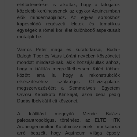
élettörténeteket is alkottak, hogy a látogatók
közelebb kerülhessenek az egykor Aquincumban
élők mindennapjaihoz. Az egyes sorsokhoz
kapcsolódó régészeti leletek és tematikus
egységek a római kori élet különböző aspektusait
mutatják be.
Vámos Péter maga és kurátortársai, Budai-
Balogh Tibor és Vass Lóránt nevében köszönetet
mondott mindazoknak, akik hozzájárultak ahhoz,
hogy a kiállítás megszülethessen. Kitért többek
között arra is, hogy a rekonstrukciók
elkészítéséhez szükséges CT-vizsgálatok
megszervezéséért a Semmelweis Egyetem
Orvosi Képalkotó Klinikáját, azon belül pedig
Dudás Ibolykát illeti köszönet.
A kiállítást megnyitó Mende Balázs
paleoantropológus, történész, az ELTE HTK
Archeogenomikai Kutatóintézetének munkatársa
arról beszélt, hogy Aquincum világa éppoly