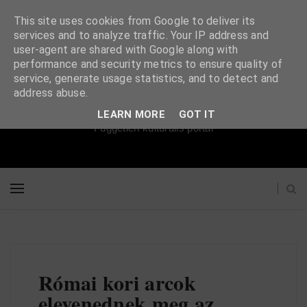
This site uses cookies from Google to deliver its
services and to analyze traffic. Your IP address and
user-agent are shared with Google along with
performance and security metrics to ensure quality of
service, generate usage statistics, and to detect and
Súgópéldány
address abuse.
LEARN MORE
GOT IT
Független kulturális portál
Római kori arcok
elevenednek meg az