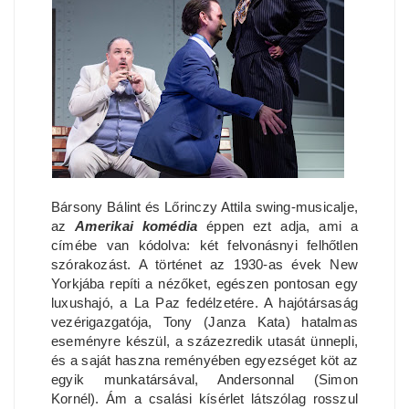
Bársony Bálint és Lőrinczy Attila swing-musicalje,
az
Amerikai komédia
éppen ezt adja, ami a
címébe van kódolva: két felvonásnyi felhőtlen
szórakozást. A történet az 1930-as évek New
Yorkjába repíti a nézőket, egészen pontosan egy
luxushajó, a La Paz fedélzetére. A hajótársaság
vezérigazgatója, Tony (Janza Kata) hatalmas
eseményre készül, a százezredik utasát ünnepli,
és a saját haszna reményében egyezséget köt az
egyik munkatársával, Andersonnal (Simon
Kornél). Ám a csalási kísérlet látszólag rosszul