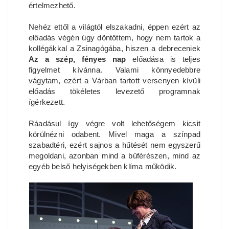
értelmezhető.
Nehéz ettől a világtól elszakadni, éppen ezért az
előadás végén úgy döntöttem, hogy nem tartok a
kollégákkal a Zsinagógába, hiszen a debreceniek
Az a szép, fényes nap
előadása is teljes
figyelmet kívánna. Valami könnyedebbre
vágytam, ezért a Várban tartott versenyen kívüli
előadás tökéletes levezető programnak
ígérkezett.
Ráadásul így végre volt lehetőségem kicsit
körülnézni odabent. Mivel maga a színpad
szabadtéri, ezért sajnos a hűtését nem egyszerű
megoldani, azonban mind a büférészen, mind az
egyéb belső helyiségekben klíma működik.