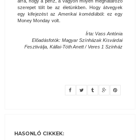
arra, hogy a pénz, a vagyon milyen meghatározó
szerepet tölt be az életünkben. Hogy átvegyek
egy kifejezést az
Amerikai komédiá
ból: ez egy
Money Monday volt.
Írta: Vass Antónia
Előadásfotók: Magyar Színházak Kisvárdai
Fesztiválja, Kállai-Tóth Anett / Veres 1 Színház
HASONLÓ CIKKEK: