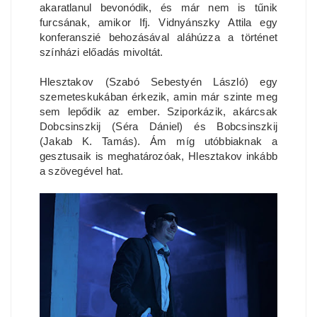
akaratlanul bevonódik, és már nem is tűnik
furcsának, amikor Ifj. Vidnyánszky Attila egy
konferanszié behozásával aláhúzza a történet
színházi előadás mivoltát.
Hlesztakov (Szabó Sebestyén László) egy
szemeteskukában érkezik, amin már szinte meg
sem lepődik az ember. Sziporkázik, akárcsak
Dobcsinszkij (Séra Dániel) és Bobcsinszkij
(Jakab K. Tamás). Ám míg utóbbiaknak a
gesztusaik is meghatározóak, Hlesztakov inkább
a szövegével hat.