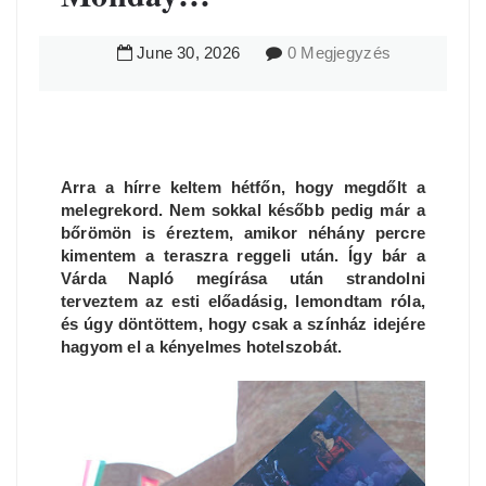
June
30
,
2026
0 Megjegyzés
Arra a hírre keltem hétfőn, hogy megdőlt a
melegrekord. Nem sokkal később pedig már a
bőrömön is éreztem, amikor néhány percre
kimentem a teraszra reggeli után. Így bár a
Várda Napló megírása után strandolni
terveztem az esti előadásig, lemondtam róla,
és úgy döntöttem, hogy csak a színház idejére
hagyom el a kényelmes hotelszobát.