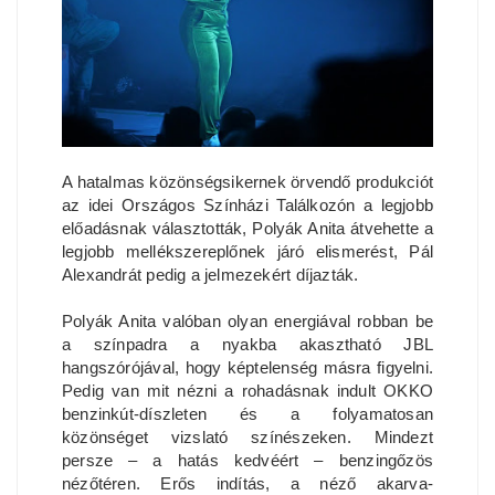
A hatalmas közönségsikernek örvendő produkciót
az idei Országos Színházi Találkozón a legjobb
előadásnak választották, Polyák Anita átvehette a
legjobb mellékszereplőnek járó elismerést, Pál
Alexandrát pedig a jelmezekért díjazták.
Polyák Anita valóban olyan energiával robban be
a színpadra a nyakba akasztható JBL
hangszórójával, hogy képtelenség másra figyelni.
Pedig van mit nézni a rohadásnak indult OKKO
benzinkút-díszleten és a folyamatosan
közönséget vizslató színészeken. Mindezt
persze – a hatás kedvéért – benzingőzös
nézőtéren. Erős indítás, a néző akarva-