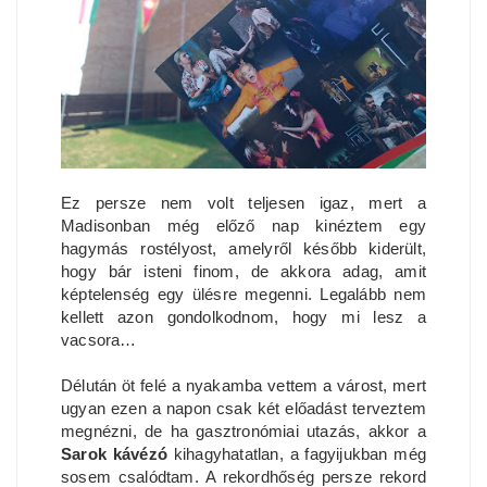
Ez persze nem volt teljesen igaz, mert a
Madisonban még előző nap kinéztem egy
hagymás rostélyost, amelyről később kiderült,
hogy bár isteni finom, de akkora adag, amit
képtelenség egy ülésre megenni. Legalább nem
kellett azon gondolkodnom, hogy mi lesz a
vacsora…
Délután öt felé a nyakamba vettem a várost, mert
ugyan ezen a napon csak két előadást terveztem
megnézni, de ha gasztronómiai utazás, akkor a
Sarok kávézó
kihagyhatatlan, a fagyijukban még
sosem csalódtam. A rekordhőség persze rekord