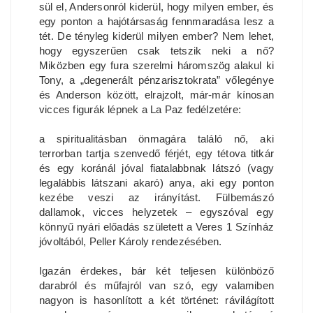
sül el, Andersonról kiderül, hogy milyen ember, és
egy ponton a hajótársaság fennmaradása lesz a
tét. De tényleg kiderül milyen ember? Nem lehet,
hogy egyszerűen csak tetszik neki a nő?
Miközben egy fura szerelmi háromszög alakul ki
Tony, a „degenerált pénzarisztokrata” vőlegénye
és Anderson között, elrajzolt, már-már kínosan
vicces figurák lépnek a La Paz fedélzetére:
a spiritualitásban önmagára találó nő, aki
terrorban tartja szenvedő férjét, egy tétova titkár
és egy koránál jóval fiatalabbnak látszó (vagy
legalábbis látszani akaró) anya, aki egy ponton
kezébe veszi az irányítást. Fülbemászó
dallamok, vicces helyzetek – egyszóval egy
könnyű nyári előadás született a Veres 1 Színház
jóvoltából, Peller Károly rendezésében.
Igazán érdekes, bár két teljesen különböző
darabról és műfajról van szó, egy valamiben
nagyon is hasonlított a két történet: rávilágított