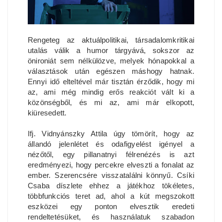
Rengeteg az aktuálpolitikai, társadalomkritikai
utalás válik a humor tárgyává, sokszor az
önironiát sem nélkülözve, melyek hónapokkal a
választások után egészen máshogy hatnak.
Ennyi idő elteltével már tisztán érződik, hogy mi
az, ami még mindig erős reakciót vált ki a
közönségből, és mi az, ami már elkopott,
kiüresedett.
Ifj. Vidnyánszky Attila úgy tömörít, hogy az
állandó jelenlétet és odafigyelést igényel a
nézőtől, egy pillanatnyi félrenézés is azt
eredményezi, hogy percekre elveszti a fonalat az
ember. Szerencsére visszatalálni könnyű. Csíki
Csaba díszlete ehhez a játékhoz tökéletes,
többfunkciós teret ad, ahol a kút megszokott
eszközei egy ponton elvesztik eredeti
rendeltetésüket, és használatuk szabadon