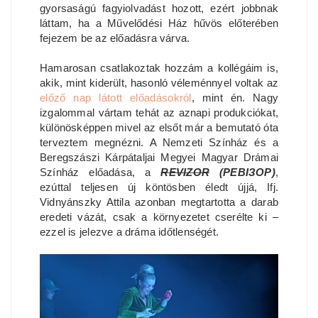
gyorsaságú fagyiolvadást hozott, ezért jobbnak
láttam, ha a Művelődési Ház hűvös előterében
fejezem be az előadásra várva.
Hamarosan csatlakoztak hozzám a kollégáim is,
akik, mint kiderült, hasonló véleménnyel voltak az
előző nap látott előadásokról
, mint én. Nagy
izgalommal vártam tehát az aznapi produkciókat,
különösképpen mivel az elsőt már a bemutató óta
terveztem megnézni. A Nemzeti Színház és a
Beregszászi Kárpátaljai Megyei Magyar Drámai
Színház előadása, a
REVIZOR
(РЕВІЗОР)
,
ezúttal teljesen új köntösben éledt újjá, Ifj.
Vidnyánszky Attila azonban megtartotta a darab
eredeti vázát, csak a környezetet cserélte ki –
ezzel is jelezve a dráma időtlenségét.