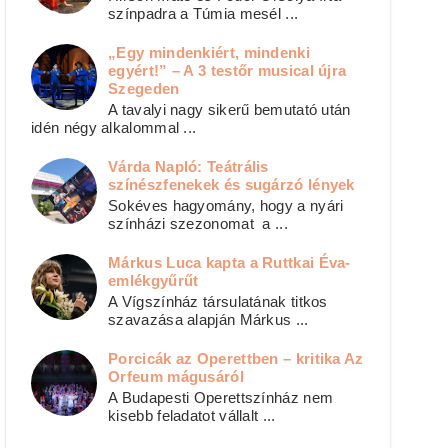
színpadra a Túmia mesél ...
„Egy mindenkiért, mindenki
egyért!” – A 3 testőr musical újra
Szegeden
A tavalyi nagy sikerű bemutató után
idén négy alkalommal ...
Várda Napló: Teátrális
színészfenekek és sugárzó lények
Sokéves hagyomány, hogy a nyári
színházi szezonomat a ...
Márkus Luca kapta a Ruttkai Éva-
emlékgyűrűt
A Vígszínház társulatának titkos
szavazása alapján Márkus ...
Porcicák az Operettben – kritika Az
Orfeum mágusáról
A Budapesti Operettszínház nem
kisebb feladatot vállalt ...