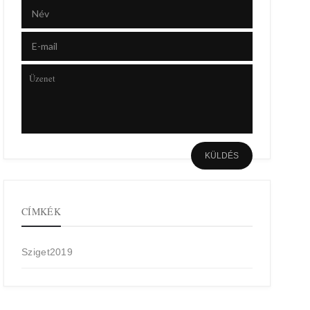
CÍMKÉK
Sziget2019