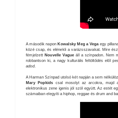
A második napon
Kowalsky Meg a Vega
egy pillana
közé csap, és elénekli a varázsszavakat. Mire ész
fémjelzett
Nouvelle Vague
áll a színpadon. Nem 
robbantson ki, a nagy kulturális feltöltődés elől p
adod
.
A Harman Színpad utolsó két napján a sem nélkülö
Mary Popkids
csal mosolyt az arcokra, majd
elektronikus zene igenis jól szól együtt. Az estét 
számaiban elegyíti a hiphop, reggae és drum and ba