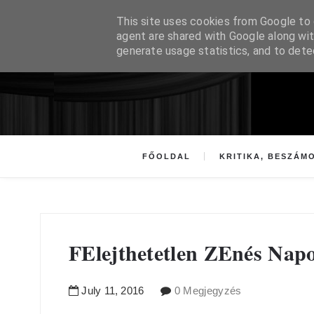
This site uses cookies from Google to d
agent are shared with Google along wit
generate usage statistics, and to det
FŐOLDAL
KRITIKA, BESZÁM
FElejthetetlen ZEnés Nap
July
11
,
2016
0 Megjegyzés