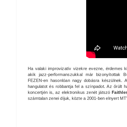
Ha valaki improvizatív vizekre evezne, érdemes k
akik jazz-performanszukkal már bizonyítottak 
FEZEN-en hasonlóan nagy dobásra készülnek. A
hangulatot és robbantja fel a színpadot. Az őrült 
koncertjén is, az elektronikus zenét játszó
Faithl
számtalan zenei díjuk, közte a 2001-ben elnyert M