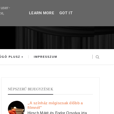
 user-
ce,
LEARN MORE
GOT IT
ÚGÓ PLUSZ
IMPRESSZUM
NÉPSZERŰ BEJEGYZÉSEK
„A színház mégiscsak élőbb a
filmnél”
Hirsch Máté és Fodor Orsolya írta