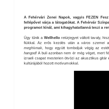
A Fehérvári Zenei Napok, vagyis FEZEN Feszt
fellépővel várja a látogatókat. A Fehérvár Sz
programot kínál, ami kihagyhatatlanná teszi a re
Úgy tűnik a
Wellhello
retúrjegy
et váltott tavaly, h
fiúkkal. Az erős kezdés után a
város szemei
meghívnak
, hogy együtt tomboljuk végig az est
hangod!
A buli azonban nem ér még véget, mert fé
izraeli csapat mesterien ötvözi az akusztikus gitár
kultúrájából hozott motívumokkal.