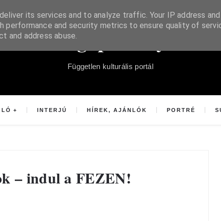
eliver its services and to analyze traffic. Your IP address and
h performance and security metrics to ensure quality of servi
Súgópéldány
ect and address abuse.
Független kulturális portál
OLÓ
INTERJÚ
HÍREK, AJÁNLÓK
PORTRÉ
S
ok – indul a FEZEN!