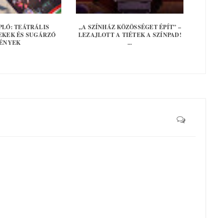
PLÓ: TEÁTRÁLIS
„A SZÍNHÁZ KÖZÖSSÉGET ÉPÍT” –
EKEK ÉS SUGÁRZÓ
LEZAJLOTT A TIÉTEK A SZÍNPAD!
ÉNYEK
...