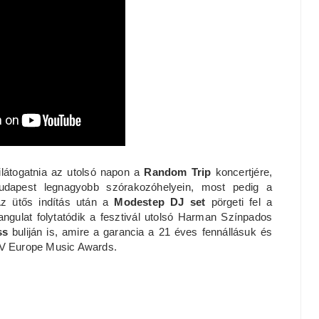
ilátogatnia az utolsó napon a
Random Trip
koncertjére,
Budapest legnagyobb szórakozóhelyein, most pedig a
z ütős indítás után a
Modestep DJ set
pörgeti fel a
hangulat folytatódik a fesztivál utolsó Harman Színpados
ess
buliján is, amire a garancia a 21 éves fennállásuk és
TV Europe Music Awards.