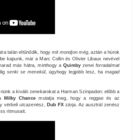
tra talán eltűnődik, hogy
mit mondjon még
, aztán a húrok
be kapunk, már a Marc Collin és Olivier Libaux nevével
marad más hátra, minthogy a
Quimby
zenei
forradalmat
edig
senki se menekül
, úgyhogy legjobb lesz, ha
magad
znünk a kiváló zenekarokat a Harman Színpadon: előbb a
 a
Milky Chance
mutatja meg, hogy a reggae és az
egy vérbeli utcazenész,
Dub FX
zárja. Az ausztrál zenész
ss ritmusait.