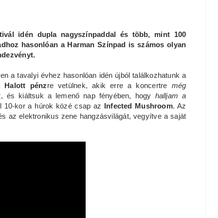
ivál idén dupla nagyszínpaddal és több, mint 100
ínpadhoz hasonlóan a Harman Színpad is számos olyan
ndezvényt.
iszen a tavalyi évhez hasonlóan idén újból találkozhatunk a
a
Halott pénz
re vetülnek, akik erre a koncertre
még
ét, és kiáltsuk a lemenő nap fényében, hogy
halljam a
l 10-kor a húrok közé csap az
Infected Mushroom
. Az
 és az elektronikus zene hangzásvilágát, vegyítve a saját