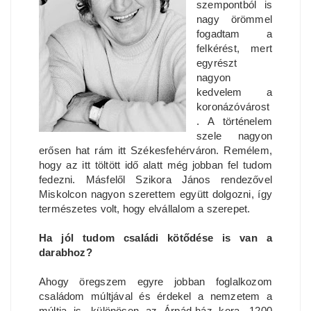
szempontból is
nagy örömmel
fogadtam a
felkérést, mert
egyrészt
nagyon
kedvelem a
koronázóvárost
. A történelem
szele nagyon
erősen hat rám itt Székesfehérváron. Remélem,
hogy az itt töltött idő alatt még jobban fel tudom
fedezni. Másfelől Szikora János rendezővel
Miskolcon nagyon szerettem együtt dolgozni, így
természetes volt, hogy elvállalom a szerepet.
Ha jól tudom családi kötődése is van a
darabhoz?
Ahogy öregszem egyre jobban foglalkozom
családom múltjával és érdekel a nemzetem a
múltja is, különösen az Árpád-ház kora. 1200