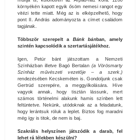
környékén kapott egyik ősöm nemesi rangot egy
vitézi tette miatt. Még az is elképzelhető, hogy
pont II. András adományozta a címet családom
tagjának.
Többször szerepelt a
Bánk bán
ban, amely
szintén kapcsolódik a szertartásjátékhoz.
Igen, Petúr bánt játszottam a Nemzeti
Színházban illetve Bagó Bertalan
(a Vörösmarty
Színház művészeti vezetője – a szerk.)
rendezésében Kecskeméten is. Gondoljunk csak
Gertrúd szerepére, a meggyilkolására. Híve
vagyok annak, hogy tisztán lássunk, mert
számos történelmi alakunk hamis színben lett
feltüntetve. Nekünk, utódoknak az a feladatunk,
hogy lerántsuk róluk a leplet. Biztos fog maradni
még így is titok, de nem is baj.
Szakrális helyszínen játszódik a darab, fel
lehet rá lélekben készülni?