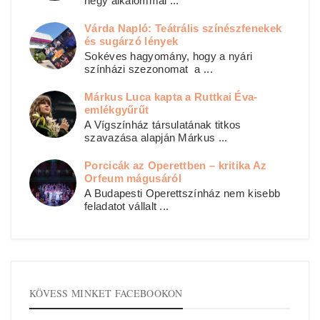
négy alkalommal ...
Várda Napló: Teátrális színészfenekek
és sugárzó lények
Sokéves hagyomány, hogy a nyári
színházi szezonomat a ...
Márkus Luca kapta a Ruttkai Éva-
emlékgyűrűt
A Vígszínház társulatának titkos
szavazása alapján Márkus ...
Porcicák az Operettben – kritika Az
Orfeum mágusáról
A Budapesti Operettszínház nem kisebb
feladatot vállalt ...
KÖVESS MINKET FACEBOOKON