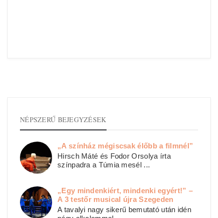
NÉPSZERŰ BEJEGYZÉSEK
„A színház mégiscsak élőbb a filmnél”
Hirsch Máté és Fodor Orsolya írta
színpadra a Túmia mesél ...
„Egy mindenkiért, mindenki egyért!” –
A 3 testőr musical újra Szegeden
A tavalyi nagy sikerű bemutató után idén