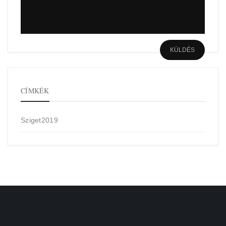
CÍMKÉK
Sziget2019