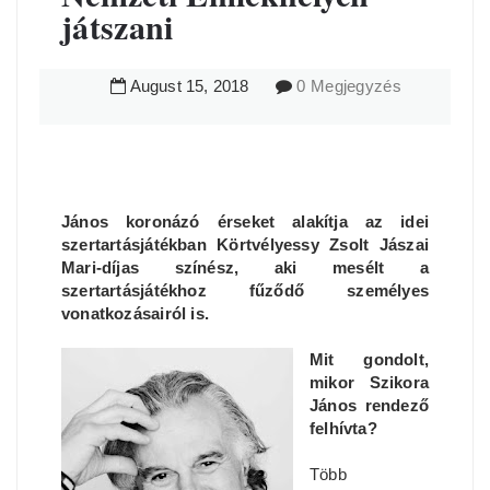
játszani
August
15
,
2018
0 Megjegyzés
János koronázó érseket alakítja az idei
szertartásjátékban Körtvélyessy Zsolt Jászai
Mari-díjas színész, aki mesélt a
szertartásjátékhoz fűződő személyes
vonatkozásairól is.
Mit gondolt,
mikor Szikora
János rendező
felhívta?
Több