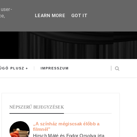
 user-
ce,
LEARN MORE
GOT IT
ÚGÓ PLUSZ
IMPRESSZUM
NÉPSZERŰ BEJEGYZÉSEK
„A színház mégiscsak élőbb a
filmnél”
Hirsch Máté és Fodor Orsolya írta