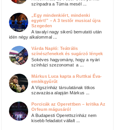
színpadra a Túmia mesél ...
„Egy mindenkiért, mindenki
egyért!” – A 3 testőr musical újra
Szegeden
A tavalyi nagy sikerű bemutató után
idén négy alkalommal ...
Várda Napló: Teátrális
színészfenekek és sugárzó lények
Sokéves hagyomány, hogy a nyári
színházi szezonomat a ...
Márkus Luca kapta a Ruttkai Éva-
emlékgyűrűt
A Vígszínház társulatának titkos
szavazása alapján Márkus ...
Porcicák az Operettben – kritika Az
Orfeum mágusáról
A Budapesti Operettszínház nem
kisebb feladatot vállalt ...