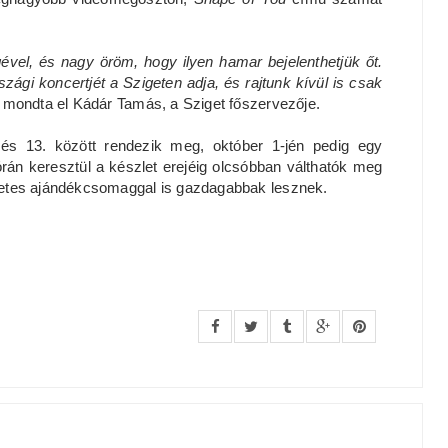
vel, és nagy öröm, hogy ilyen hamar bejelenthetjük őt.
ági koncertjét a Szigeten adja, és rajtunk kívül is csak
– mondta el Kádár Tamás, a Sziget főszervezője.
 és 13. között rendezik meg, október 1-jén pedig egy
rán keresztül a készlet erejéig olcsóbban válthatók meg
zigetes ajándékcsomaggal is gazdagabbak lesznek.