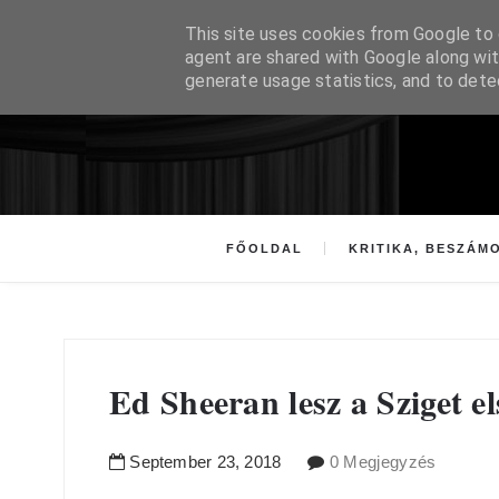
This site uses cookies from Google to d
agent are shared with Google along wit
generate usage statistics, and to det
FŐOLDAL
KRITIKA, BESZÁM
Ed Sheeran lesz a Sziget e
September
23
,
2018
0 Megjegyzés