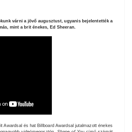
 okunk várni a jövő augusztust, ugyanis bejelentették a
ás, mint a brit énekes, Ed Sheeran.
rit Awardsal és hat Billboard Awardsal jutalmazott énekes
egnagyobb videómegosztón,
Shape of You
című számát