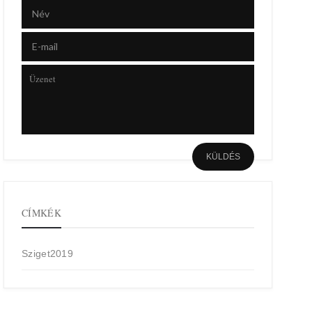
CÍMKÉK
Sziget2019