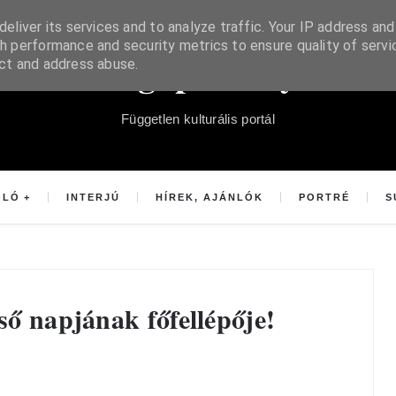
eliver its services and to analyze traffic. Your IP address and
h performance and security metrics to ensure quality of servi
Súgópéldány
ect and address abuse.
Független kulturális portál
OLÓ
INTERJÚ
HÍREK, AJÁNLÓK
PORTRÉ
S
lső napjának főfellépője!