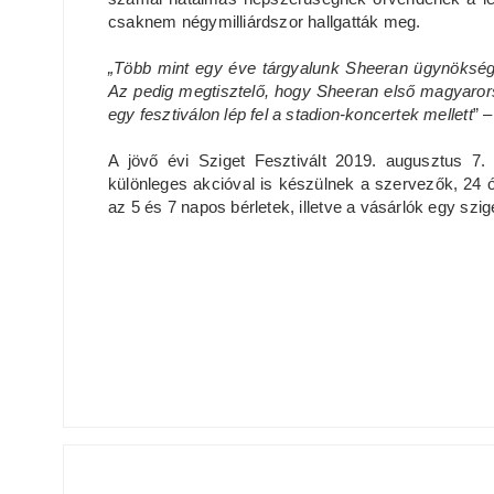
csaknem négymilliárdszor hallgatták meg.
„Több mint egy éve tárgyalunk Sheeran ügynökségé
Az pedig megtisztelő, hogy Sheeran első magyarorsz
egy fesztiválon lép fel a stadion-koncertek mellett
” 
A jövő évi Sziget Fesztivált 2019. augusztus 7.
különleges akcióval is készülnek a szervezők, 24 ó
az 5 és 7 napos bérletek, illetve a vásárlók egy s