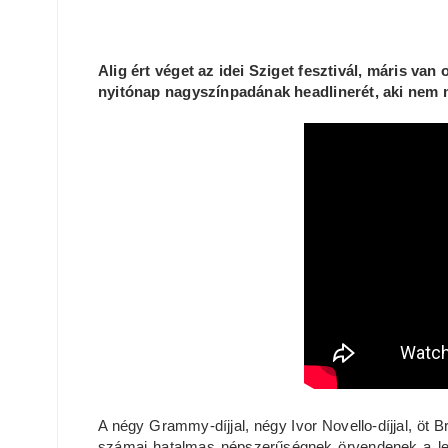
Alig ért véget az idei Sziget fesztivál, máris van
nyitónap nagyszínpadának headlinerét, aki nem m
A négy Grammy-díjjal, négy Ivor Novello-díjjal, öt B
számai hatalmas népszerűségnek örvendenek a l