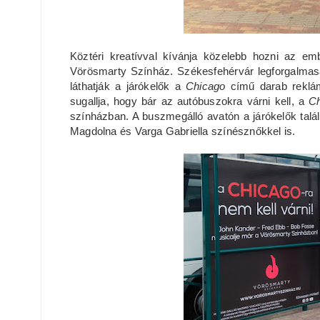
Köztéri kreatívval kívánja közelebb hozni az 
Vörösmarty Színház. Székesfehérvár legforgalmasa
láthatják a járókelők a
Chicago
című darab reklá
sugallja, hogy bár az autóbuszokra várni kell, a
C
színházban. A buszmegálló avatón a járókelők talál
Magdolna és Varga Gabriella színésznőkkel is.