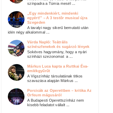
színpadra a Túmia mesél ...
„Egy mindenkiért, mindenki
egyért!” – A 3 testőr musical újra
Szegeden
A tavalyi nagy sikerű bemutató után
idén négy alkalommal ...
Várda Napló: Teátrális
színészfenekek és sugárzó lények
Sokéves hagyomány, hogy a nyári
színházi szezonomat a ...
Márkus Luca kapta a Ruttkai Éva-
emlékgyűrűt
A Vígszínház társulatának titkos
szavazása alapján Márkus ...
Porcicák az Operettben – kritika Az
Orfeum mágusáról
A Budapesti Operettszínház nem
kisebb feladatot vállalt ...