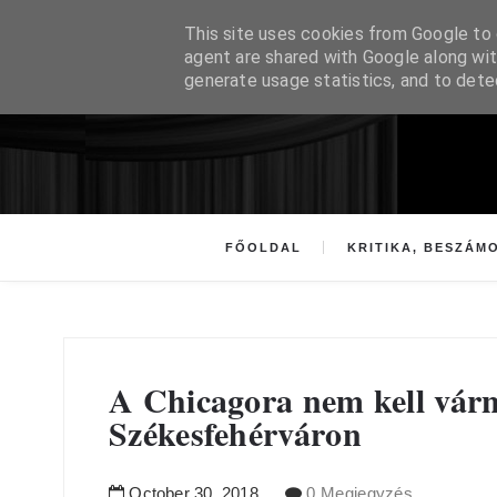
This site uses cookies from Google to d
agent are shared with Google along wit
generate usage statistics, and to det
FŐOLDAL
KRITIKA, BESZÁM
A Chicagora nem kell várn
Székesfehérváron
October
30
,
2018
0 Megjegyzés