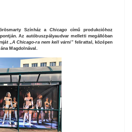
 Vörösmarty Színház a
Chicago
című produkcióhoz
pontján. Az autóbuszpályaudvar melletti megállóban
ámját
„A Chicago-ra nem kell várni”
felirattal, középen
Diána Magdolnával.