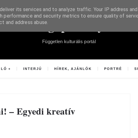
eliver its services and to analyze traffic. Your IP address and
h performance and security metrics to ensure quality of servi
Súgópéldány
ect and address abuse.
Független kulturális portál
OLÓ
INTERJÚ
HÍREK, AJÁNLÓK
PORTRÉ
S
i! – Egyedi kreatív