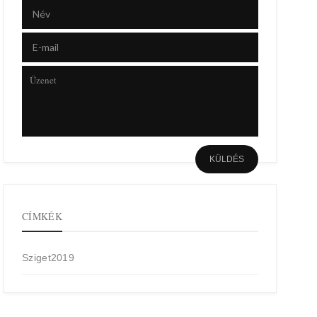
CÍMKÉK
Sziget2019