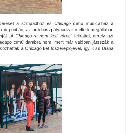
embereket a színpadhoz és
Chicago
című musicalhez a
bb pontján, az autóbuszpályaudvar melletti megállóban
mját
„A Chicago-ra nem kell várni!”
felirattal, amely azt
hicago
című darabra nem, mert már valóban játsszák a
kozhattak a Chicago két főszereplőjével, így Kiss Diána