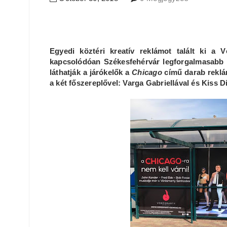
Egyedi köztéri kreatív reklámot talált ki a
kapcsolódóan Székesfehérvár legforgalmasabb 
láthatják a járókelők a
Chicago
című darab rekl
a két főszereplővel: Varga Gabriellával és Kiss 