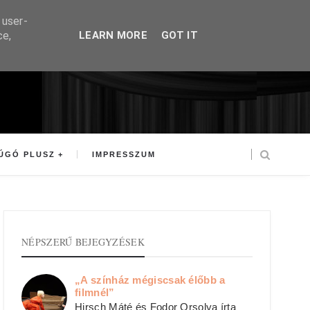
 user-
ce,
LEARN MORE
GOT IT
ÚGÓ PLUSZ
IMPRESSZUM
NÉPSZERŰ BEJEGYZÉSEK
„A színház mégiscsak élőbb a
filmnél”
Hirsch Máté és Fodor Orsolya írta