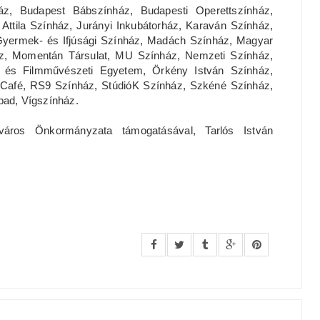
áz, Budapest Bábszínház, Budapesti Operettszínház,
Attila Színház, Jurányi Inkubátorház, Karaván Színház,
 Gyermek- és Ifjúsági Színház, Madách Színház, Magyar
áz, Momentán Társulat, MU Színház, Nemzeti Színház,
 és Filmművészeti Egyetem, Örkény István Színház,
&Café, RS9 Színház, StúdióK Színház, Szkéné Színház,
pad, Vígszínház.
áros Önkormányzata támogatásával, Tarlós István