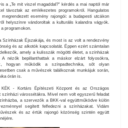
is a „Te mit viszel magaddal?” kérdés a mai naptól már
kel távoztak az emlékezetes programokról. Hangulatos
 megrendezett esemény rajongói: a budapesti utcákon
l helyszínre vándoroltak a kulturális kalandra vágyók.
t a programokon.
 Színházak Éjszakája, és most is az volt a rendezvény
zönség és az alkotók kapcsolatát. Éppen ezért számtalan
delkezők, amely a kulisszák mögötti életet, a színházak
. A nézők bepillanthattak a máskor elzárt folyosókra,
k, hogyan működik a színpadtechnika, sőt olyan
s esetben csak a művészek találkoznak munkájuk során,
nika órán is.
 KÉK - Kortárs Építészeti Központ és az Országos
t színházi várossétákra. Mivel nem volt egyszerű feladat
ő színházba, a szervezők a BKK-val együttműködve külön
ezménnyel segített felfedezni a színházakat. Vidám
 művészek és az értük rajongó közönség szintén együtt
enéjére.