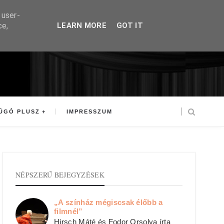
 user-
ce,
LEARN MORE
GOT IT
ÚGÓ PLUSZ
IMPRESSZUM
NÉPSZERŰ BEJEGYZÉSEK
„A színház mégiscsak élőbb a
filmnél”
Hirsch Máté és Fodor Orsolya írta