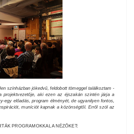
den színházban jókedvű, feldobott tömeggel találkoztam -
rojektvezetője, aki ezen az éjszakán szintén járja a
y-egy előadás, program élményét, de ugyanilyen fontos,
spirációt, muníciót kapnak a közönségtől. Erről szól az
ÁRTÁK PROGRAMOKKAL A NÉZŐKET: