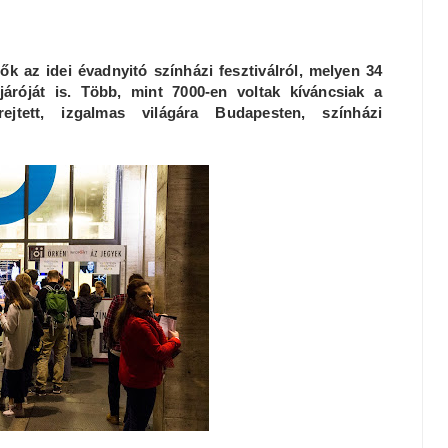
 az idei évadnyitó színházi fesztiválról, melyen 34
áróját is. Több, mint 7000-en voltak kíváncsiak a
jtett, izgalmas világára Budapesten, színházi