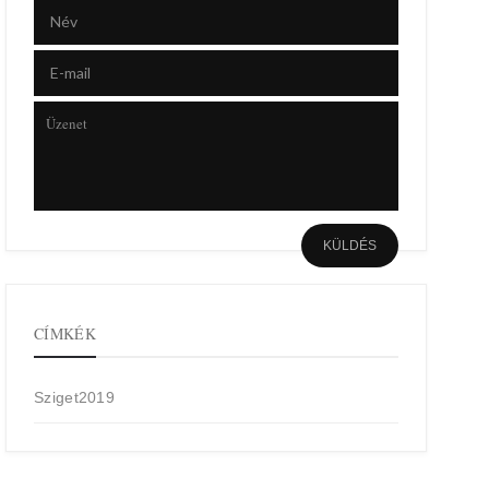
CÍMKÉK
Sziget2019