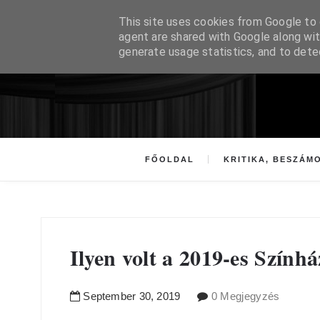
This site uses cookies from Google to d
agent are shared with Google along wit
generate usage statistics, and to det
FŐOLDAL
KRITIKA, BESZÁM
Ilyen volt a 2019-es Szính
September
30
,
2019
0 Megjegyzés