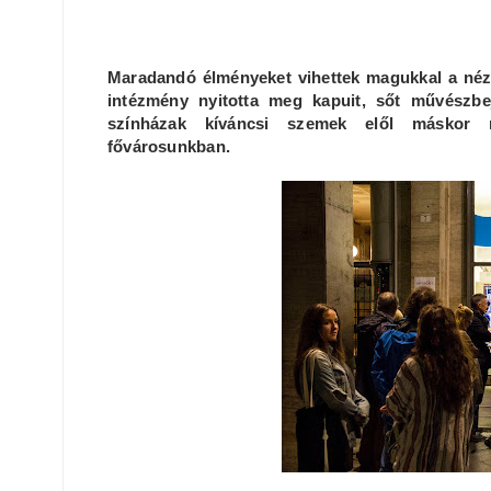
Maradandó élményeket vihettek magukkal a nézők
intézmény nyitotta meg kapuit, sőt művészbej
színházak kíváncsi szemek elől máskor re
fővárosunkban.