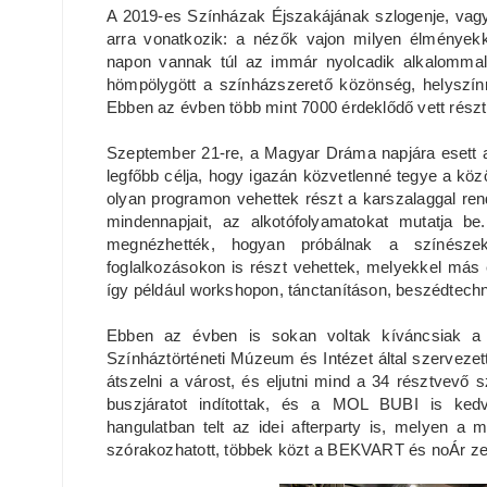
A 2019-es Színházak Éjszakájának szlogenje, vagy
arra vonatkozik: a nézők vajon milyen élmények
napon vannak túl az immár nyolcadik alkalommal
hömpölygött a színházszerető közönség, helyszínrő
Ebben az évben több mint 7000 érdeklődő vett rész
Szeptember 21-re, a Magyar Dráma napjára esett a
legfőbb célja, hogy igazán közvetlenné tegye a kö
olyan programon vehettek részt a karszalaggal ren
mindennapjait, az alkotófolyamatokat mutatja be
megnézhették, hogyan próbálnak a színésze
foglalkozásokon is részt vehettek, melyekkel má
így például workshopon, tánctanításon, beszédtech
Ebben az évben is sokan voltak kíváncsiak a
Színháztörténeti Múzeum és Intézet által szervezet
átszelni a várost, és eljutni mind a 34 résztvev
buszjáratot indítottak, és a MOL BUBI is kedv
hangulatban telt az idei afterparty is, melyen a
szórakozhatott, többek közt a BEKVART és noÁr z