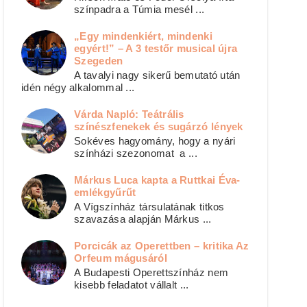
színpadra a Túmia mesél ...
„Egy mindenkiért, mindenki
egyért!” – A 3 testőr musical újra
Szegeden
A tavalyi nagy sikerű bemutató után
idén négy alkalommal ...
Várda Napló: Teátrális
színészfenekek és sugárzó lények
Sokéves hagyomány, hogy a nyári
színházi szezonomat a ...
Márkus Luca kapta a Ruttkai Éva-
emlékgyűrűt
A Vígszínház társulatának titkos
szavazása alapján Márkus ...
Porcicák az Operettben – kritika Az
Orfeum mágusáról
A Budapesti Operettszínház nem
kisebb feladatot vállalt ...