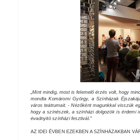
„Mint mindig, most is felemelő érzés volt, hogy min
mondta Komáromi György, a Színházak Éjszakája p
város teátrumait. - Nézőként magunkkal visszük eg
hogy a színészek, a színházi dolgozók is érdemi in
évadnyitó színházi fesztivál.”
AZ IDEI ÉVBEN EZEKBEN A SZÍNHÁZAKBAN V