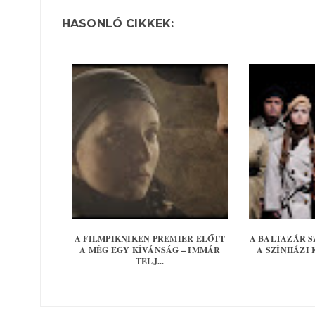
HASONLÓ CIKKEK:
A FILMPIKNIKEN PREMIER ELŐTT
A BALTAZÁR S
A MÉG EGY KÍVÁNSÁG – IMMÁR
A SZÍNHÁZI
TELJ...