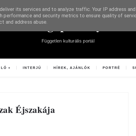
eliver its services and to analyze traffic. Your IP address and
h performance and security metrics to ensure quality of servi
Súgópéldány
ect and address abuse.
Független kulturális portál
OLÓ
INTERJÚ
HÍREK, AJÁNLÓK
PORTRÉ
S
ázak Éjszakája