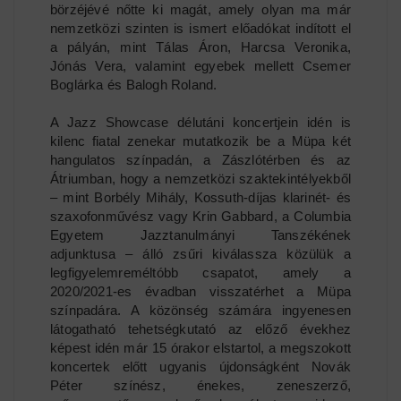
börzéjévé nőtte ki magát, amely olyan ma már
nemzetközi szinten is ismert előadókat indított el
a pályán, mint Tálas Áron, Harcsa Veronika,
Jónás Vera, valamint egyebek mellett Csemer
Boglárka és Balogh Roland.
A Jazz Showcase délutáni koncertjein idén is
kilenc fiatal zenekar mutatkozik be a Müpa két
hangulatos színpadán, a Zászlótérben és az
Átriumban, hogy a nemzetközi szaktekintélyekből
– mint Borbély Mihály, Kossuth-díjas klarinét- és
szaxofonművész vagy Krin Gabbard, a Columbia
Egyetem Jazztanulmányi Tanszékének
adjunktusa – álló zsűri kiválassza közülük a
legfigyelemreméltóbb csapatot, amely a
2020/2021-es évadban visszatérhet a Müpa
színpadára. A közönség számára ingyenesen
látogatható tehetségkutató az előző évekhez
képest idén már 15 órakor elstartol, a megszokott
koncertek előtt ugyanis újdonságként Novák
Péter színész, énekes, zeneszerző,