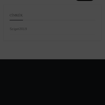
CÍMKÉK
Sziget2019