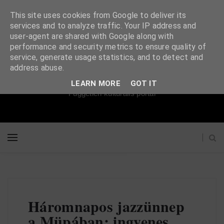
This site uses cookies from Google to deliver its
services and to analyze traffic. Your IP address and
user-agent are shared with Google along with
performance and security metrics to ensure quality of
service, generate usage statistics, and to detect and
Súgópéldány
address abuse.
LEARN MORE
GOT IT
Független kulturális portál
Háromnapos jazzünnep
a Müpában: ingyenes