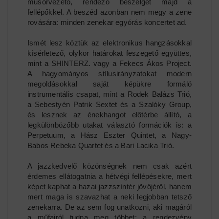
műsorvezető, rendező beszélget majd a
fellépőkkel. A beszéd azonban nem megy a zene
rovására: minden zenekar egyórás koncertet ad.
Ismét lesz köztük az elektronikus hangzásokkal
kísérletező, olykor határokat feszegető együttes,
mint a SHINTERZ. vagy a Fekecs Ákos Project.
A hagyományos stílusirányzatokat modern
megoldásokkal saját képükre formáló
instrumentális csapat, mint a Rodek Balázs Trió,
a Sebestyén Patrik Sextet és a Szalóky Group,
és lesznek az énekhangot előtérbe állító, a
legkülönbözőbb utakat választó formációk is: a
Perpetuum, a Hász Eszter Quintet, a Nagy-
Babos Rebeka Quartet és a Bari Lacika Trió.
A jazzkedvelő közönségnek nem csak azért
érdemes ellátogatnia a hétvégi fellépésekre, mert
képet kaphat a hazai jazzszíntér jövőjéről, hanem
mert maga is szavazhat a neki legjobban tetsző
zenekarra. De az sem fog unatkozni, aki magáról
a műfajról tudna meg többet: a rendezvény