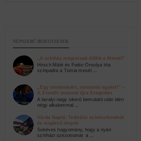
NÉPSZERŰ BEJEGYZÉSEK
„A színház mégiscsak élőbb a filmnél”
Hirsch Máté és Fodor Orsolya írta
színpadra a Túmia mesél ...
„Egy mindenkiért, mindenki egyért!” –
A 3 testőr musical újra Szegeden
A tavalyi nagy sikerű bemutató után idén
négy alkalommal ...
Várda Napló: Teátrális színészfenekek
és sugárzó lények
Sokéves hagyomány, hogy a nyári
színházi szezonomat a ...