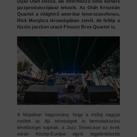
Díjas Oláh Dezső, aki Intermezzo című kortárs
jazzprodukciójával érkezik. Az Oláh Krisztián
Quartet a világhírű amerikai tenorszaxofonos,
Rick Margitza társaságában zenél, de fellép a
fúziós jazzben utazó Finucci Bros Quartet is.
A Müpában hagyomány, hogy a műfaj nagyjai
mellett az ifjú tehetségek is bemutatkozási
lehetőséget kapnak: a Jazz Showcase az évek
során Közép-Európa egyik legjelentősebb