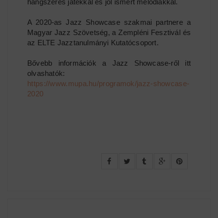
hangszeres játékkal és jól ismert melódiákkal.
A 2020-as Jazz Showcase szakmai partnere a
Magyar Jazz Szövetség, a Zempléni Fesztivál és
az ELTE Jazztanulmányi Kutatócsoport.
Bővebb információk a Jazz Showcase-ről itt
olvashatók:
https://www.mupa.hu/programok/jazz-showcase-
2020