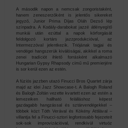
A második napon a nemcsak zongoristaként,
hanem zeneszerzőként is jelentős sikereket
jegyző, Junior Prima Díjas Oláh Dezső lép
színpadra. A Kodály-darabokat jazzé átlényegítő
munkái után ezúttal a napok körforgását
feldolgozó kortárs jazzprodukcióval, az
Intermezzóval jelentkezik. Triójának tagjai és
vendégei hangszerük kiválóságai, akikkel a roma
zenei tradíciót ihlető forrásként alkalmazó
Hungarian Gypsy Rhapsody című mű premierjére
is sor kerül ezen az estén.
A fúziós jazzben utazó Finucci Bros Quartet zárja
majd az idei Jazz Showcase-t. A Balogh Roland
és Balogh Zoltán vezette kvartett ezen az estén a
lemezeiken hallható felálláshoz képest
gazdagabb hangzással és sztárvendégekkel –
többek közt Tóth Verával és Kökény Attilával –
villantja fel a Finucci-sztori legfontosabb fejezeteit
sok-sok improvizációval, rendkívül virtuóz