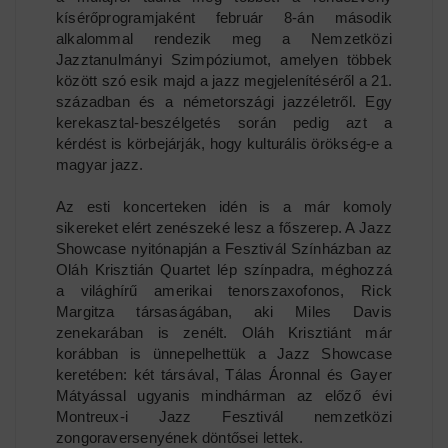
kísérőprogramjaként február 8-án második
alkalommal rendezik meg a Nemzetközi
Jazztanulmányi Szimpóziumot, amelyen többek
között szó esik majd a jazz megjelenítéséről a 21.
században és a németországi jazzéletről. Egy
kerekasztal-beszélgetés során pedig azt a
kérdést is körbejárják, hogy kulturális örökség-e a
magyar jazz.
Az esti koncerteken idén is a már komoly
sikereket elért zenészeké lesz a főszerep. A Jazz
Showcase nyitónapján a Fesztivál Színházban az
Oláh Krisztián Quartet lép színpadra, méghozzá
a világhírű amerikai tenorszaxofonos, Rick
Margitza társaságában, aki Miles Davis
zenekarában is zenélt. Oláh Krisztiánt már
korábban is ünnepelhettük a Jazz Showcase
keretében: két társával, Tálas Áronnal és Gayer
Mátyással ugyanis mindhárman az előző évi
Montreux-i Jazz Fesztivál nemzetközi
zongoraversenyének döntősei lettek.