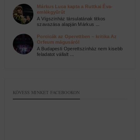
Márkus Luca kapta a Ruttkai Éva-
emlékgyűrűt
A Vígszínház társulatának titkos
szavazása alapján Márkus ...
Porcicák az Operettben – kritika Az
Orfeum mágusáról
A Budapesti Operettszínház nem kisebb
feladatot vállalt ...
KÖVESS MINKET FACEBOOKON