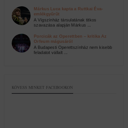
Márkus Luca kapta a Ruttkai Éva-
emlékgyűrűt
A Vígszínház társulatának titkos
szavazása alapján Márkus ...
Porcicák az Operettben – kritika Az
Orfeum mágusáról
A Budapesti Operettszínház nem kisebb
feladatot vállalt ...
KÖVESS MINKET FACEBOOKON