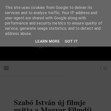
This site uses cookies from Google to deliver its
services and to analyze traffic. Your IP address and
user-agent are shared with Google along with
performance and security metrics to ensure quality of
service, generate usage statistics, and to detect and
Súgópéldány
address abuse.
LEARN MORE
GOT IT
Független kulturális portál
Szabó István új filmje
nyitja a Magyar Filmdíj