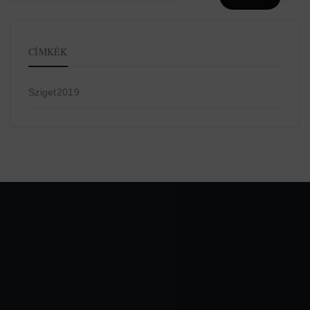
CÍMKÉK
Sziget2019