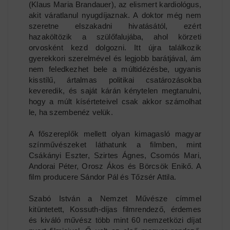
(Klaus Maria Brandauer), az elismert kardiológus,
akit váratlanul nyugdíjaznak. A doktor még nem
szeretne elszakadni hivatásától, ezért
hazaköltözik a szülőfalujába, ahol körzeti
orvosként kezd dolgozni. Itt újra találkozik
gyerekkori szerelmével és legjobb barátjával, ám
nem feledkezhet bele a múltidézésbe, ugyanis
kisstílű, ártalmas politikai csatározásokba
keveredik, és saját kárán kénytelen megtanulni,
hogy a múlt kísérteteivel csak akkor számolhat
le, ha szembenéz velük.
A főszereplők mellett olyan kimagasló magyar
színművészeket láthatunk a filmben, mint
Csákányi Eszter, Szirtes Ágnes, Csomós Mari,
Andorai Péter, Orosz Ákos és Börcsök Enikő. A
film producere Sándor Pál és Tőzsér Attila.
Szabó István a Nemzet Művésze címmel
kitüntetett, Kossuth-díjas filmrendező, érdemes
és kiváló művész több mint 60 nemzetközi díjat