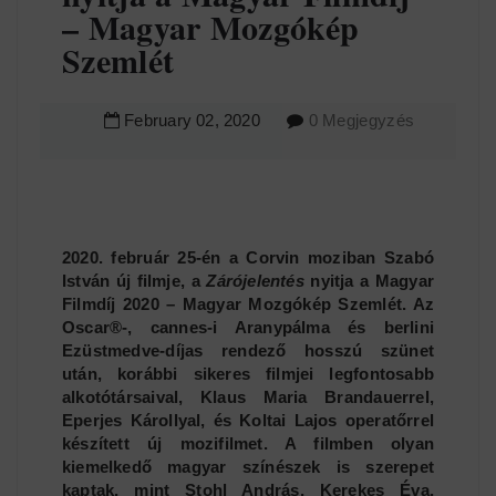
– Magyar Mozgókép
Szemlét
February
02
,
2020
0 Megjegyzés
2020. február 25-én a Corvin moziban Szabó
István új filmje, a
Zárójelentés
nyitja a Magyar
Filmdíj 2020 – Magyar Mozgókép Szemlét. Az
Oscar®-, cannes-i Aranypálma és berlini
Ezüstmedve-díjas rendező hosszú szünet
után, korábbi sikeres filmjei legfontosabb
alkotótársaival, Klaus Maria Brandauerrel,
Eperjes Károllyal, és Koltai Lajos operatőrrel
készített új mozifilmet. A filmben olyan
kiemelkedő magyar színészek is szerepet
kaptak, mint Stohl András, Kerekes Éva,