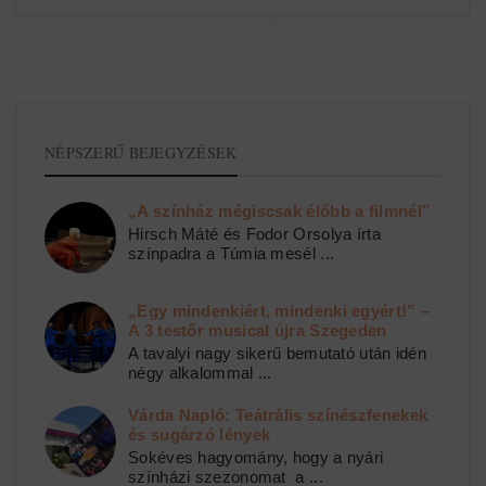
NÉPSZERŰ BEJEGYZÉSEK
„A színház mégiscsak élőbb a filmnél”
Hirsch Máté és Fodor Orsolya írta
színpadra a Túmia mesél ...
„Egy mindenkiért, mindenki egyért!” –
A 3 testőr musical újra Szegeden
A tavalyi nagy sikerű bemutató után idén
négy alkalommal ...
Várda Napló: Teátrális színészfenekek
és sugárzó lények
Sokéves hagyomány, hogy a nyári
színházi szezonomat a ...