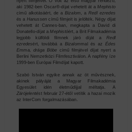
nyert filmjeivel. Ő volt az első magyar rendező,
aki 1982-ben Oscar®-díjat vehetett át a
Mephisto
című alkotásáért, de a
Bizalom
, a
Redl ezredes
és a
Hanussen
című filmjeit is jelölték. Négy díjat
vehetett át Cannes-ban, megkapta a David di
Donatello-díjat a
Mephistó
ért, a Brit Filmakadémia
legjobb külföldi filmnek járó díját a
Redl
ezredes
ért, továbbá a
Bizalom
mal és az
Édes
Emma, drága Böbe
című filmjével díjat nyert a
Berlini Nemzetközi Filmfesztiválon. A napfény íze
1999-ben Európai Filmdíjat kapott.
Szabó István egyike annak az öt művésznek,
akinek pályáját a Magyar Filmakadémia
Egyesület idén életműdíjjal méltatja. A
Zárójelentés
t február 27-étől vetítik a hazai mozik
az InterCom forgalmazásában.