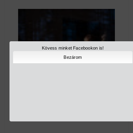
Kövess minket Facebookon is!
Bezárom
ITT AZ ELSŐ HÁROM FILM A CINEFEST
VERSENYPROGRAMJÁBÓL!