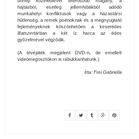
ünnep közeledtével felerősödő magány, a
hajtásból, esetleg jellemhibákból adódó
munkahelyi konfliktusok vagy a házastársi
hűtlenség, a remek poénoknak és a megnyugtató
fejleményeknek köszönhetően a keserédes
Illatszertár
ban a két íz harca az édes
győzelmével végződik.
(A tévéjáték megjelent DVD-n, de emellett
videómegosztókon is rábukkanhatunk.)
Írta: Frei Gabriella