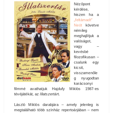
Nézőpont
kérdése,
hiszen ha a
„feltámadt”
Neót
követve
némileg
meghajlítjuk a
valóságot,
vagy –
kevésbé
filozofikusan –
csalunk egy
kicsit,
visszamenőle
g nyugodtan
karácsonyi
filmmé avathatjuk Hajdufy Miklós 1987-es
tévéjátékát, az
Illatszertár
t.
László Miklós darabjára – amely jelenleg is
megtalálható több színház repertoárjában – nem