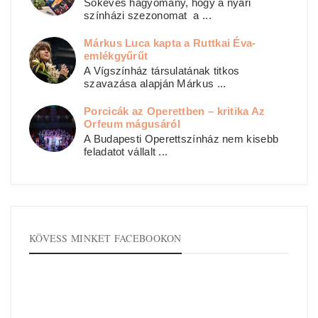
Sokéves hagyomány, hogy a nyári
színházi szezonomat a ...
Márkus Luca kapta a Ruttkai Éva-
emlékgyűrűt
A Vígszínház társulatának titkos
szavazása alapján Márkus ...
Porcicák az Operettben – kritika Az
Orfeum mágusáról
A Budapesti Operettszínház nem kisebb
feladatot vállalt ...
KÖVESS MINKET FACEBOOKON