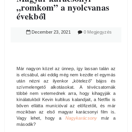
„romkom” a nyolcvanas
évekből
December
23
,
2021
0 Megjegyzés
Már nagyon közel az ünnep, így lassan talán az
is elcsábul, aki eddig még nem kezdte el egymás
után nézni az ilyenkor „kötelező” bájos és
szívmelengető alkotásokat. A tévécsatornák
többé nem vetemednek arra, hogy kihagyják a
kínálatukból Kevin kultikus kalandjait, a Netflix is
bőven ellátta munícióval az előfizetőit, és már
mozikban az első magyar karácsonyi film is.
Vagy lehet, hogy a
Nagykarácsony
már a
második?