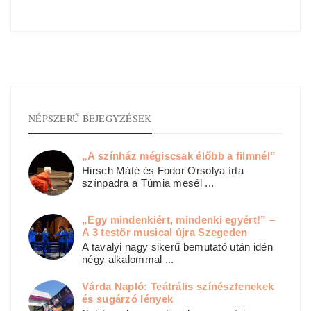
NÉPSZERŰ BEJEGYZÉSEK
„A színház mégiscsak élőbb a filmnél”
Hirsch Máté és Fodor Orsolya írta
színpadra a Túmia mesél ...
„Egy mindenkiért, mindenki egyért!” –
A 3 testőr musical újra Szegeden
A tavalyi nagy sikerű bemutató után idén
négy alkalommal ...
Várda Napló: Teátrális színészfenekek
és sugárzó lények