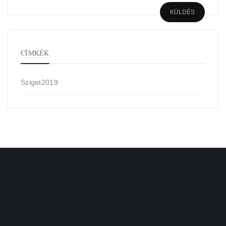
CÍMKÉK
Sziget2019