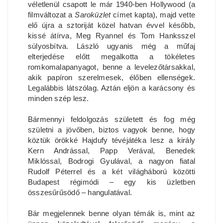
véletlenül csapott le már 1940-ben Hollywood (a
filmváltozat a
Saroküzlet
címet kapta), majd vette
elő újra a sztoriját közel hatvan évvel később,
kissé átírva, Meg Ryannel és Tom Hanksszel
súlyosbítva. László ugyanis még a műfaj
elterjedése előtt megalkotta a tökéletes
romkomalapanyagot, benne a levelezőtársakkal,
akik papíron szerelmesek, élőben ellenségek.
Legalábbis látszólag. Aztán eljön a karácsony és
minden szép lesz.
Bármennyi feldolgozás született és fog még
születni a jövőben, biztos vagyok benne, hogy
köztük örökké Hajdufy tévéjátéka lesz a király
Kern Andrással, Papp Verával, Benedek
Miklóssal, Bodrogi Gyulával, a nagyon fiatal
Rudolf Péterrel és a két világháború közötti
Budapest régimódi – egy kis üzletben
összesűrűsödő – hangulatával.
Bár megjelennek benne olyan témák is, mint az