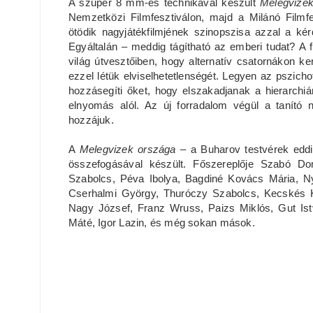
A szuper 8 mm-es technikával készült
Melegvize
Nemzetközi Filmfesztiválon, majd a Milánó Filmfe
ötödik nagyjátékfilmjének szinopszisa azzal a kér
Egyáltalán – meddig tágítható az emberi tudat? A f
világ útvesztőiben, hogy alternatív csatornákon k
ezzel létük elviselhetetlenségét. Legyen az pszich
hozzásegíti őket, hogy elszakadjanak a hierarchiá
elnyomás alól. Az új forradalom végül a tanító 
hozzájuk.
A
Melegvizek országa
– a Buharov testvérek eddi
összefogásával készült. Főszereplője Szabó Dom
Szabolcs, Péva Ibolya, Bagdiné Kovács Mária, Nyit
Cserhalmi György, Thuróczy Szabolcs, Kecskés K
Nagy József, Franz Wruss, Paizs Miklós, Gut Ist
Máté, Igor Lazin, és még sokan mások.