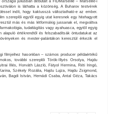
k országa
júliusban debütált a FIDMarseille – Marseille-i
sztiválon is láthatta a közönség. A Buharov testvérek
déssel indít, hogy kaktusszá változtatható-e az ember.
ilm szereplői egytől egyig utat keresnek egy hitehagyott
eresztül más és más létformákig jussanak el, megváltva
ofarmakológia, tudattágítás vagy ayahuasca, egytől egyig
n alapuló értékrendtől és felszabadítsák öntudatukat az
növényeken és mester-palántákon keresztül érkezik el
gi filmjeihez hasonlóan – számos producer példaértékű
okos, további szereplői Török-Illyés Orsolya, Hajdu
rai Illés, Horváth László, Fátyol Hermina, Réti Iringó,
arina, Székely Rozália, Hajdu Lujza, Hajdu Zsigmond,
ván, Bagdi István, Hernádi Csaba, Antal Géza, Takács