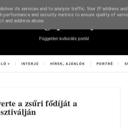
eliver its services and to analyze traffic. Your IP address and
h performance and security metrics to ensure quality of servi
Súgópéldány
ect and address abuse.
Független kulturális portál
OLÓ
INTERJÚ
HÍREK, AJÁNLÓK
PORTRÉ
S
rte a zsűri fődíját a
sztiválján