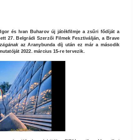
or és Ivan Buharov új játékfilmje a zsűri fődíját a
t 27. Belgrádi Szerzői Filmek Fesztiválján, a Brave
szágának
az Aranybunda díj után ez már a második
utatóját 2022. március 15-re tervezik.