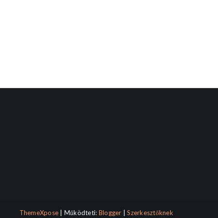
ThemeXpose
| Működteti:
Blogger
|
Szerkesztőknek