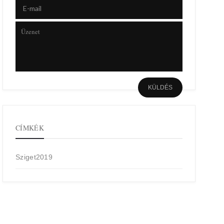
CÍMKÉK
Sziget2019