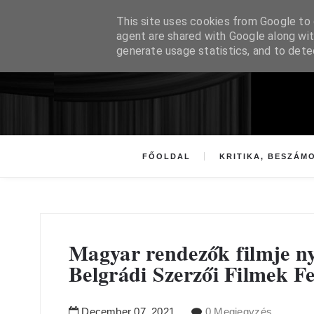
This site uses cookies from Google to d
agent are shared with Google along wit
generate usage statistics, and to det
FŐOLDAL
KRITIKA, BESZÁM
Magyar rendezők filmje nye
Belgrádi Szerzői Filmek Fe
December
07
,
2021
0 Megjegyzés