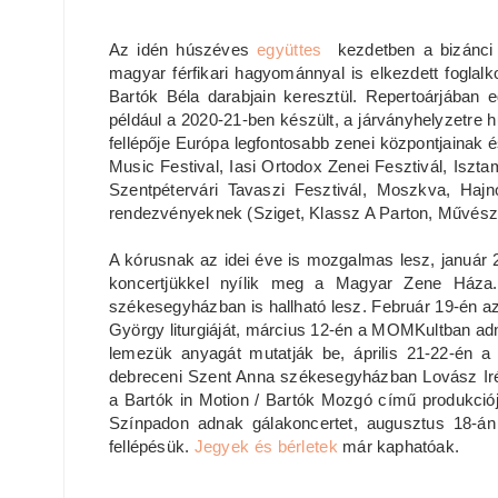
Az idén húszéves
együttes
kezdetben a bizánci 
magyar férfikari hagyománnyal is elkezdett foglal
Bartók Béla darabjain keresztül. Repertoárjában e
például a 2020-21-ben készült, a járványhelyzetre
fellépője Európa legfontosabb zenei központjainak é
Music Festival, Iasi Ortodox Zenei Fesztivál, Iszta
Szentpétervári Tavaszi Fesztivál, Moszkva, Haj
rendezvényeknek (Sziget, Klassz A Parton, Művész
A kórusnak az idei éve is mozgalmas lesz, január
koncertjükkel nyílik meg a Magyar Zene Háza
székesegyházban is hallható lesz. Február 19-én a
György liturgiáját, március 12-én a MOMKultban ad
lemezük anyagát mutatják be, április 21-22-én a
debreceni Szent Anna székesegyházban Lovász I
a Bartók in Motion / Bartók Mozgó című produkcióju
Színpadon adnak gálakoncertet, augusztus 18-án
fellépésük.
Jegyek és bérletek
már kaphatóak.