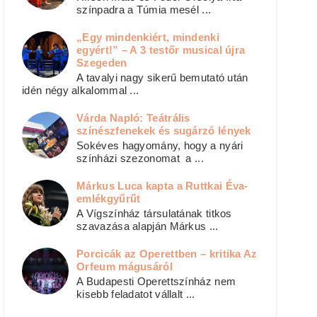
színpadra a Túmia mesél ...
„Egy mindenkiért, mindenki
egyért!” – A 3 testőr musical újra
Szegeden
A tavalyi nagy sikerű bemutató után
idén négy alkalommal ...
Várda Napló: Teátrális
színészfenekek és sugárzó lények
Sokéves hagyomány, hogy a nyári
színházi szezonomat a ...
Márkus Luca kapta a Ruttkai Éva-
emlékgyűrűt
A Vígszínház társulatának titkos
szavazása alapján Márkus ...
Porcicák az Operettben – kritika Az
Orfeum mágusáról
A Budapesti Operettszínház nem
kisebb feladatot vállalt ...