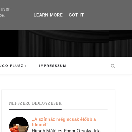
 user-
ce,
LEARN MORE
GOT IT
ÚGÓ PLUSZ
IMPRESSZUM
NÉPSZERŰ BEJEGYZÉSEK
„A színház mégiscsak élőbb a
filmnél”
Hirsch Máté és Fodor Orsolya írta