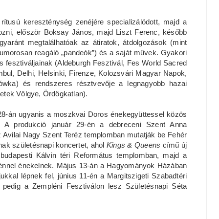
rítusú kereszténység zenéjére specializálódott, majd a
kozni, először Boksay János, majd Liszt Ferenc, később
gyaránt megtalálhatóak az átiratok, átdolgozások (mint
 humorosan reagáló „pandeók”) és a saját művek. Gyakori
s fesztiváljainak (Aldeburgh Fesztivál, Fes World Sacred
mbul, Delhi, Helsinki, Firenze, Kolozsvári Magyar Napok,
nówka) és rendszeres résztvevője a legnagyobb hazai
etek Völgye, Ördögkatlan).
 28-án ugyanis a moszkvai Doros énekegyüttessel közös
. A produkció január 29-én a debreceni Szent Anna
z Avilai Nagy Szent Teréz templomban mutatják be Fehér
nak születésnapi koncertet, ahol
Kings & Queens
című új
 budapesti Kálvin téri Református templomban, majd a
rénnel énekelnek. Május 13-án a Hagyományok Házában
kkal lépnek fel, június 11-én a Margitszigeti Szabadtéri
 pedig a Zempléni Fesztiválon lesz Születésnapi Séta