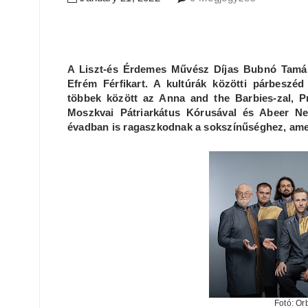
A Liszt-és Érdemes Művész Díjas Bubnó Tamás
Efrém Férfikart. A kultúrák közötti párbeszéd 
többek között az Anna and the Barbies-zal, Pr
Moszkvai Pátriarkátus Kórusával és Abeer Ne
évadban is ragaszkodnak
a sokszínűséghez, ame
Fotó: O