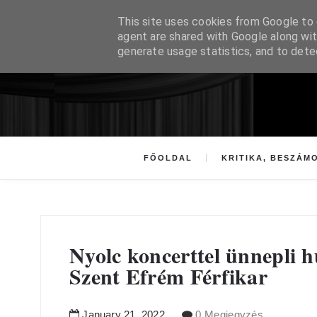
This site uses cookies from Google to d
agent are shared with Google along wit
generate usage statistics, and to det
FŐOLDAL
KRITIKA, BESZÁM
Nyolc koncerttel ünnepli h
Szent Efrém Férfikar
January
21
,
2022
0 Megjegyzés