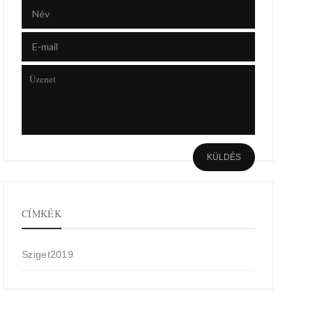
CÍMKÉK
Sziget2019