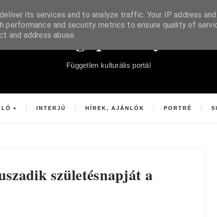
eliver its services and to analyze traffic. Your IP address and
h performance and security metrics to ensure quality of servi
Súgópéldány
ect and address abuse.
Független kulturális portál
OLÓ
INTERJÚ
HÍREK, AJÁNLÓK
PORTRÉ
S
uszadik születésnapját a