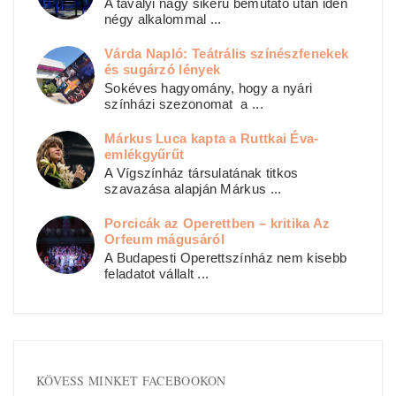
A tavalyi nagy sikerű bemutató után idén
négy alkalommal ...
Várda Napló: Teátrális színészfenekek
és sugárzó lények
Sokéves hagyomány, hogy a nyári
színházi szezonomat a ...
Márkus Luca kapta a Ruttkai Éva-
emlékgyűrűt
A Vígszínház társulatának titkos
szavazása alapján Márkus ...
Porcicák az Operettben – kritika Az
Orfeum mágusáról
A Budapesti Operettszínház nem kisebb
feladatot vállalt ...
KÖVESS MINKET FACEBOOKON