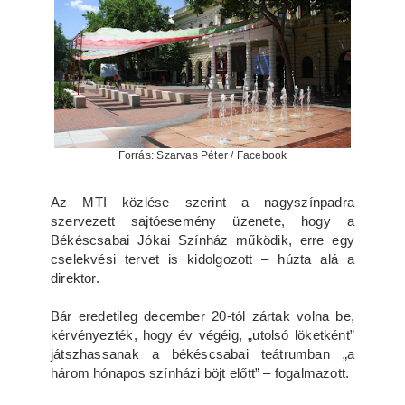
Forrás: Szarvas Péter / Facebook
Az MTI közlése szerint a nagyszínpadra
szervezett sajtóesemény üzenete, hogy a
Békéscsabai Jókai Színház működik, erre egy
cselekvési tervet is kidolgozott – húzta alá a
direktor.
Bár eredetileg december 20-tól zártak volna be,
kérvényezték, hogy év végéig, „utolsó löketként”
játszhassanak a békéscsabai teátrumban „a
három hónapos színházi böjt előtt” – fogalmazott.