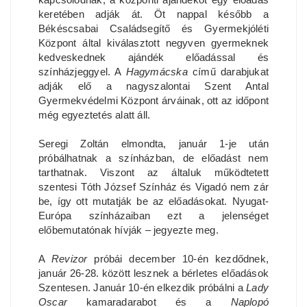
keretében adják át. Öt nappal később a
Békéscsabai Családsegítő és Gyermekjóléti
Központ által kiválasztott negyven gyermeknek
kedveskednek ajándék előadással és
színházjeggyel. A
Hagymácska
című darabjukat
adják elő a nagyszalontai Szent Antal
Gyermekvédelmi Központ árváinak, ott az időpont
még egyeztetés alatt áll.
Seregi Zoltán elmondta, január 1-je után
próbálhatnak a színházban, de előadást nem
tarthatnak. Viszont az általuk működtetett
szentesi Tóth József Színház és Vigadó nem zár
be, így ott mutatják be az előadásokat. Nyugat-
Európa színházaiban ezt a jelenséget
előbemutatónak hívják – jegyezte meg.
A
Revizor
próbái december 10-én kezdődnek,
január 26-28. között lesznek a bérletes előadások
Szentesen. Január 10-én elkezdik próbálni a
Lady
Oscar
kamaradarabot és a
Naplopó