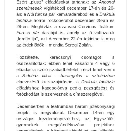
Ezért „plusz” előadásokat tartanak: az
Anconai
szerelmesek
vígjátékból december 17-én és 20-
án; a
Női furcsa pár
kamaradarabból és a
Drakula
fantázia
horror rockoperából december 28-án és
29-én. Meghívták a szarvasi Cervinus Teátrum
Furcsa pár
darabját is, amely az ő változatuk
„fordítottja”, azt december 22-én tekinthetik meg
az érdeklődők – mondta Seregi Zoltán.
Hozzátette, karácsonyi csomagot is
összeállítottak: ebben lehet vásárolni 4 vagy 6
előadásra szóló szabadbérletet, részt lehet venni
a
Színház titkai – barangolás a színházban
elnevezésű kulisszajáráson, a
Drakula fantázia
előadáshoz kapcsolódva pedig pezsgőzést és
fotózkodást is szerveznek a címszereplővel.
Decemberben a teátrumban három jótékonysági
projekt is megvalósul. December 14-én egy
országos kezdeményezéshez, az Egyszülős
gyermekek megajándékozása projekthez
kapcsolódnak, a központi ajándékot egy előadás