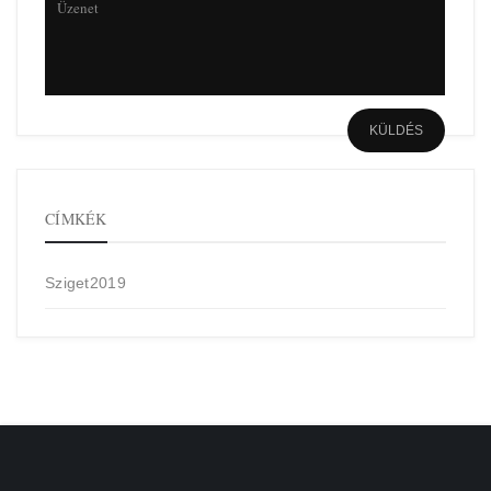
CÍMKÉK
Sziget2019