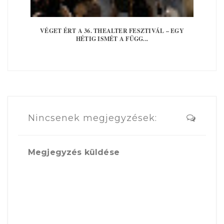
VÉGET ÉRT A 36. THEALTER FESZTIVÁL – EGY
HÉTIG ISMÉT A FÜGG...
Nincsenek megjegyzések:
Megjegyzés küldése