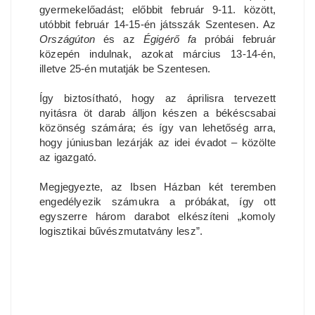
gyermekelőadást; előbbit február 9-11. között,
utóbbit február 14-15-én játsszák Szentesen. Az
Országúton
és az
Égigérő fa
próbái február
közepén indulnak, azokat március 13-14-én,
illetve 25-én mutatják be Szentesen.
Így biztosítható, hogy az áprilisra tervezett
nyitásra öt darab álljon készen a békéscsabai
közönség számára; és így van lehetőség arra,
hogy júniusban lezárják az idei évadot – közölte
az igazgató.
Megjegyezte, az Ibsen Házban két teremben
engedélyezik számukra a próbákat, így ott
egyszerre három darabot elkészíteni „komoly
logisztikai bűvészmutatvány lesz”.