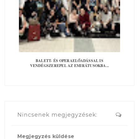
BALETT- ÉS OPERAELŐADÁSSAL IS
VENDÉGSZEREPEL AZ EMIRÁTUSOKBA...
Nincsenek megjegyzések:
Megjegyzés küldése