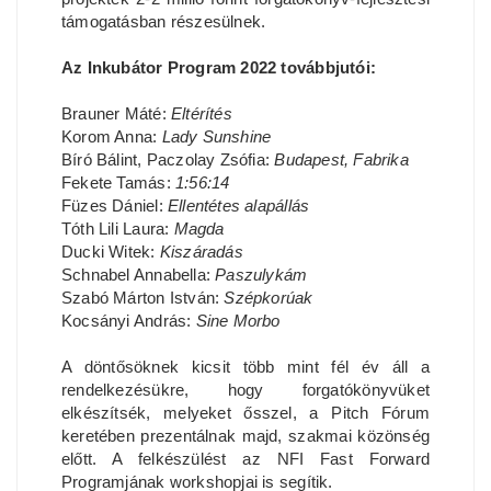
támogatásban részesülnek.
Az Inkubátor Program 2022 továbbjutói:
Brauner Máté:
Eltérítés
Korom Anna:
Lady Sunshine
Bíró Bálint, Paczolay Zsófia:
Budapest, Fabrika
Fekete Tamás:
1:56:14
Füzes Dániel:
Ellentétes alapállás
Tóth Lili Laura:
Magda
Ducki Witek:
Kiszáradás
Schnabel Annabella:
Paszulykám
Szabó Márton István:
Szépkorúak
Kocsányi András:
Sine Morbo
A döntősöknek kicsit több mint fél év áll a
rendelkezésükre, hogy forgatókönyvüket
elkészítsék, melyeket ősszel, a Pitch Fórum
keretében prezentálnak majd, szakmai közönség
előtt. A felkészülést az NFI Fast Forward
Programjának workshopjai is segítik.