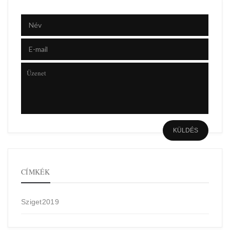
CÍMKÉK
Sziget2019