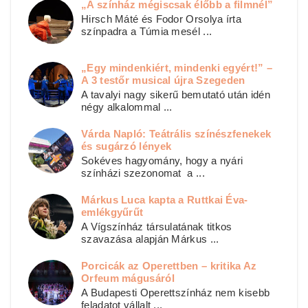
„A színház mégiscsak élőbb a filmnél”
Hirsch Máté és Fodor Orsolya írta
színpadra a Túmia mesél ...
„Egy mindenkiért, mindenki egyért!” –
A 3 testőr musical újra Szegeden
A tavalyi nagy sikerű bemutató után idén
négy alkalommal ...
Várda Napló: Teátrális színészfenekek
és sugárzó lények
Sokéves hagyomány, hogy a nyári
színházi szezonomat a ...
Márkus Luca kapta a Ruttkai Éva-
emlékgyűrűt
A Vígszínház társulatának titkos
szavazása alapján Márkus ...
Porcicák az Operettben – kritika Az
Orfeum mágusáról
A Budapesti Operettszínház nem kisebb
feladatot vállalt ...