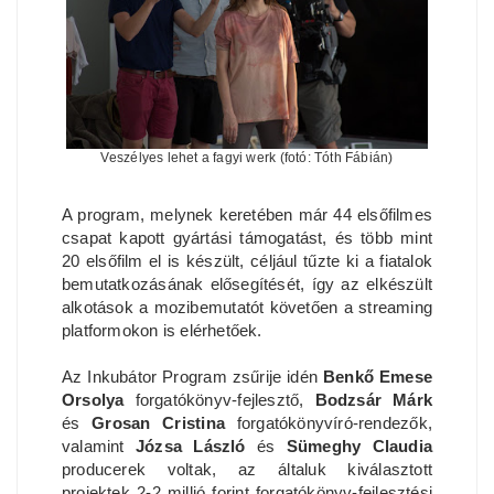
Veszélyes lehet a fagyi werk (fotó: Tóth Fábián)
A program, melynek keretében már 44 elsőfilmes
csapat kapott gyártási támogatást, és több mint
20 elsőfilm el is készült, céljául tűzte ki a fiatalok
bemutatkozásának elősegítését, így az elkészült
alkotások a mozibemutatót követően a streaming
platformokon is elérhetőek.
Az Inkubátor Program zsűrije idén
Benkő Emese
Orsolya
forgatókönyv-fejlesztő,
Bodzsár Márk
és
Grosan Cristina
forgatókönyvíró-rendezők,
valamint
Józsa László
és
Sümeghy Claudia
producerek voltak, az általuk kiválasztott
projektek 2-2 millió forint forgatókönyv-fejlesztési