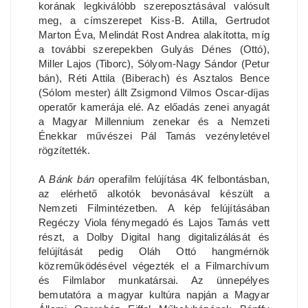
korának legkiválóbb szereposztásával valósult
meg, a címszerepet Kiss-B. Atilla, Gertrudot
Marton Éva, Melindát Rost Andrea alakította, míg
a további szerepekben Gulyás Dénes (Ottó),
Miller Lajos (Tiborc), Sólyom-Nagy Sándor (Petur
bán), Réti Attila (Biberach) és Asztalos Bence
(Sólom mester) állt Zsigmond Vilmos Oscar-díjas
operatőr kamerája elé. Az előadás zenei anyagát
a Magyar Millennium zenekar és a Nemzeti
Énekkar művészei Pál Tamás vezényletével
rögzítették.
A
Bánk bán
operafilm felújítása 4K felbontásban,
az elérhető alkotók bevonásával készült a
Nemzeti Filmintézetben. A kép felújításában
Regéczy Viola fénymegadó és Lajos Tamás vett
részt, a Dolby Digital hang digitalizálását és
felújítását pedig Oláh Ottó hangmérnök
közreműködésével végezték el a Filmarchívum
és Filmlabor munkatársai. Az ünnepélyes
bemutatóra a magyar kultúra napján a Magyar