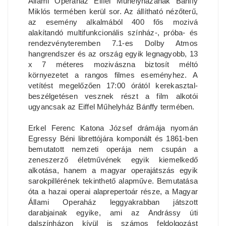
Állami Operaház Eiffel Műhelyházának Bánffy
Miklós termében kerül sor. Az állítható nézőterű,
az esemény alkalmából 400 fős mozivá
alakítandó multifunkcionális színház-, próba- és
rendezvényteremben 7.1-es Dolby Atmos
hangrendszer és az ország egyik legnagyobb, 13
x 7 méteres mozivászna biztosít méltó
környezetet a rangos filmes eseményhez. A
vetítést megelőzően 17:00 órától kerekasztal-
beszélgetésen vesznek részt a film alkotói
ugyancsak az Eiffel Műhelyház Bánffy termében.
Erkel Ferenc Katona József drámája nyomán
Egressy Béni librettójára komponált és 1861-ben
bemutatott nemzeti operája nem csupán a
zeneszerző életművének egyik kiemelkedő
alkotása, hanem a magyar operajátszás egyik
sarokpillérének tekinthető alapműve. Bemutatása
óta a hazai operai alaprepertoár része, a Magyar
Állami Operaház leggyakrabban játszott
darabjainak egyike, ami az Andrássy úti
dalszínházon kívül is számos feldolgozást