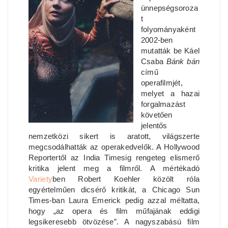
ünnepségsoroza
t
folyományaként
2002-ben
mutatták be Káel
Csaba
Bánk bán
című
operafilmjét,
melyet a hazai
forgalmazást
követően
jelentős
nemzetközi sikert is aratott, világszerte
megcsodálhatták az operakedvelők. A Hollywood
Reportertől az India Timesig rengeteg elismerő
kritika jelent meg a filmről. A mértékadó
Variety
ben Robert Koehler közölt róla
egyértelműen dicsérő kritikát, a Chicago Sun
Times-ban Laura Emerick pedig azzal méltatta,
hogy „az opera és film műfajának eddigi
legsikeresebb ötvözése”. A nagyszabású film