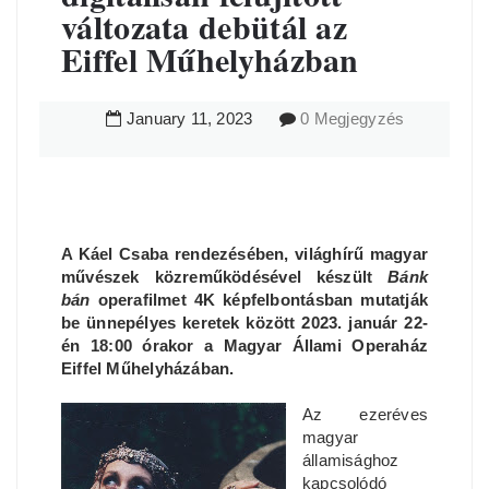
változata debütál az
Eiffel Műhelyházban
January
11
,
2023
0 Megjegyzés
A Káel Csaba rendezésében, világhírű magyar
művészek közreműködésével készült
Bánk
bán
operafilmet 4K képfelbontásban mutatják
be ünnepélyes keretek között 2023. január 22-
én 18:00 órakor a Magyar Állami Operaház
Eiffel Műhelyházában.
Az ezeréves
magyar
államisághoz
kapcsolódó