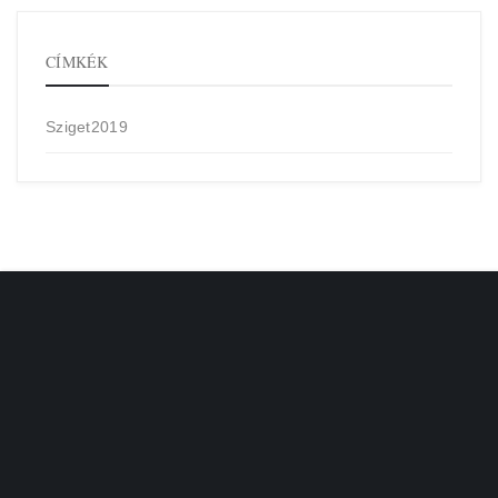
CÍMKÉK
Sziget2019