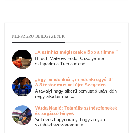
NÉPSZERŰ BEJEGYZÉSEK
„A színház mégiscsak élőbb a filmnél”
Hirsch Máté és Fodor Orsolya írta
színpadra a Túmia mesél ...
„Egy mindenkiért, mindenki egyért!” –
A 3 testőr musical újra Szegeden
A tavalyi nagy sikerű bemutató után idén
négy alkalommal ...
Várda Napló: Teátrális színészfenekek
és sugárzó lények
Sokéves hagyomány, hogy a nyári
színházi szezonomat a ...