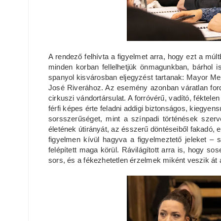
A rendező felhívta a figyelmet arra, hogy ezt a mú
minden korban fellelhetjük önmagunkban, bárhol is
spanyol kisvárosban eljegyzést tartanak: Mayor Mend
José Riverához. Az esemény azonban váratlan for
cirkuszi vándortársulat. A forróvérű, vadító, féktel
férfi képes érte feladni addigi biztonságos, kiegyens
sorsszerűséget, mint a színpadi történések szerv
életének útirányát, az ésszerű döntéseiből fakadó
figyelmen kívül hagyva a figyelmeztető jeleket – s
felépített maga körül. Rávilágított arra is, hogy s
sors, és a fékezhetetlen érzelmek miként veszik át az