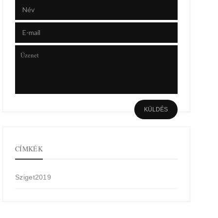
CÍMKÉK
Sziget2019