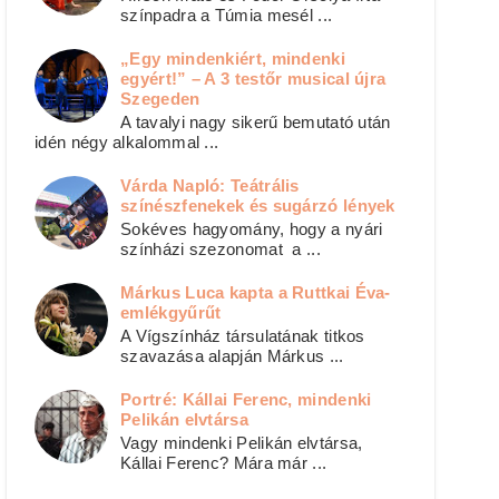
színpadra a Túmia mesél ...
„Egy mindenkiért, mindenki
egyért!” – A 3 testőr musical újra
Szegeden
A tavalyi nagy sikerű bemutató után
idén négy alkalommal ...
Várda Napló: Teátrális
színészfenekek és sugárzó lények
Sokéves hagyomány, hogy a nyári
színházi szezonomat a ...
Márkus Luca kapta a Ruttkai Éva-
emlékgyűrűt
A Vígszínház társulatának titkos
szavazása alapján Márkus ...
Portré: Kállai Ferenc, mindenki
Pelikán elvtársa
Vagy mindenki Pelikán elvtársa,
Kállai Ferenc? Mára már ...