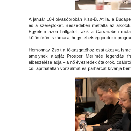
A január 18-i olvasópróbán Kiss-B. Atilla, a Budape
és a szereplőket. Beszédében méltatta az alkotók
Egyetem azon hallgatóit, akik a
Carmen
ben muta
külön öröm számára, hogy tehetséggondozó program
Homonnay Zsolt a főigazgatóhoz csatlakozva ismer
amelynek alapját Prosper Mérimée legendás fr
elbeszélése adja – a nő évezredek óta örök, csábító
csillapíthatatlan vonzalmát és párharcát kívánja be