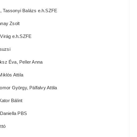
, Tassonyi Balázs e.h.SZFE
nay Zsolt
 Virág e.h.SZFE
suzsi
ksz Éva, Peller Anna
iklós Attila
mor György, Pálfalvy Attila
Kator Bálint
 Daniella PBS
ttó