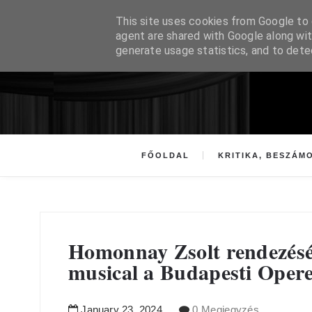
This site uses cookies from Google to d
agent are shared with Google along wit
generate usage statistics, and to det
FŐOLDAL
KRITIKA, BESZÁM
Homonnay Zsolt rendezés
musical a Budapesti Opere
January
23
,
2024
0 Megjegyzés