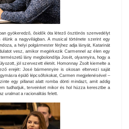
ltban gyökeredző, ősidők óta létező ösztönös szenvedélyt
 élünk a nagyvilágban. A musical története szerint egy
oza, a helyi polgármester férjhez adja lányát, Katarinát
dulatot vesz, amikor megérkezik Carmennel az élen egy
en természetű lány megbolondítja Josét, olyannyira, hogy a
úlyozott, jól szervezett életét. Homonnay Zsolt kiemelte a
ező erejét: José bármennyire is okosan eltervezi saját
, egymásra épülő lépcsőfokokat, Carmen megjelenésével –
zinte egy pillanat alatt romba dönti mindazt, amit addig
osem tudhatjuk, terveinket mikor és hol húzza keresztbe a
 uralmat a racionalitás felett.