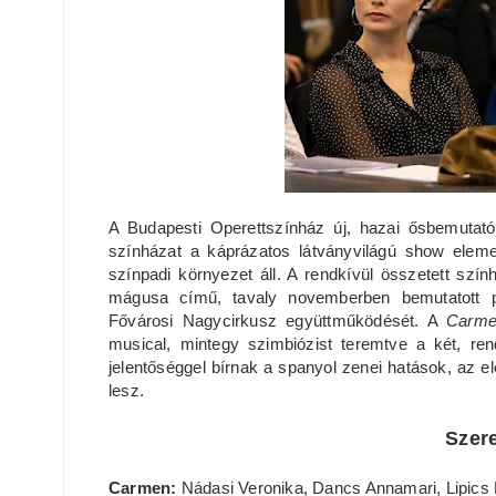
A Budapesti Operettszínház új, hazai ősbemutat
színházat a káprázatos látványvilágú show eleme
színpadi környezet áll. A rendkívül összetett szí
mágusa című, tavaly novemberben bemutatott 
Fővárosi Nagycirkusz együttműködését. A
Carm
musical, mintegy szimbiózist teremtve a két, re
jelentőséggel bírnak a spanyol zenei hatások, az 
lesz.
Szer
Carmen:
Nádasi Veronika, Dancs Annamari, Lipics