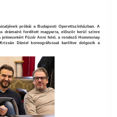
icaljének próbái a Budapesti Operettszínházban. A
 drámaíró fordított magyarra, először kerül színre
 a jelmezekért Füzér Anni felel, a rendező Hommonay
 Krizsán Dániel koreográfussal karöltve dolgozik a