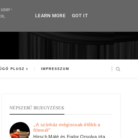
 user-
ce,
LEARN MORE
GOT IT
ÚGÓ PLUSZ
IMPRESSZUM
NÉPSZERŰ BEJEGYZÉSEK
„A színház mégiscsak élőbb a
filmnél”
Hirsch Máté és Fodor Orsolya írta