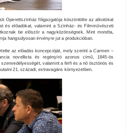
sti Operettszínház főigazgatója köszöntötte az alkotókat
at és előadókat, valamint a Színház- és Filmművészeti
tkoznak be először a nagyközönségnek. Mint mondta,
ja hangsúlyosan érvényre jut a produkcióban.
tette az előadás koncepcióját, mely szerint a
Carmen
–
ancia novellista és regényíró azonos című, 1845-ös
 szenvedélyességét, valamint a férfi és a nő ösztönös és
mutatni 21. századi, extravagáns környezetben.