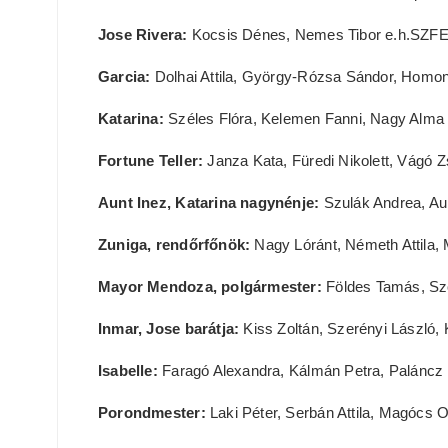
Jose Rivera:
Kocsis Dénes, Nemes Tibor e.h.SZFE
Garcia:
Dolhai Attila, György-Rózsa Sándor, Homon
Katarina:
Széles Flóra, Kelemen Fanni, Nagy Alma
Fortune Teller:
Janza Kata, Füredi Nikolett, Vágó Z
Aunt Inez, Katarina nagynénje:
Szulák Andrea, Au
Zuniga, rendőrfőnök:
Nagy Lóránt, Németh Attila, M
Mayor Mendoza, polgármester:
Földes Tamás, Szo
Inmar, Jose barátja:
Kiss Zoltán, Szerényi László, 
Isabelle:
Faragó Alexandra, Kálmán Petra, Paláncz
Porondmester:
Laki Péter, Serbán Attila, Magócs O