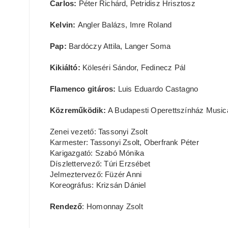
Carlos:
Péter Richárd, Petridisz Hrisztosz
Kelvin:
Angler Balázs, Imre Roland
Pap:
Bardóczy Attila, Langer Soma
Kikiáltó:
Köleséri Sándor, Fedinecz Pál
Flamenco gitáros:
Luis Eduardo Castagno
Közreműködik:
A Budapesti Operettszínház Musica
Zenei vezető: Tassonyi Zsolt
Karmester: Tassonyi Zsolt, Oberfrank Péter
Karigazgató: Szabó Mónika
Díszlettervező: Túri Erzsébet
Jelmeztervező: Füzér Anni
Koreográfus: Krizsán Dániel
Rendező
: Homonnay Zsolt