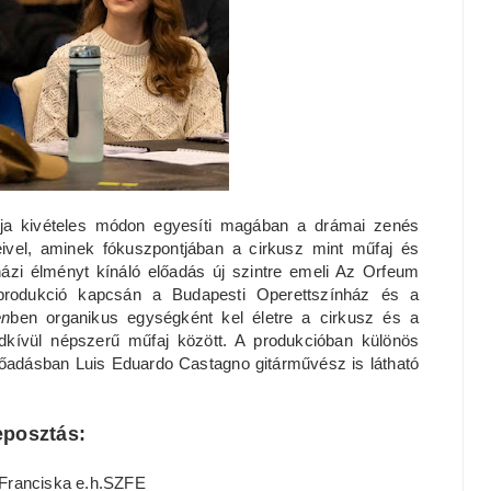
ója kivételes módon egyesíti magában a drámai zenés
ivel, aminek fókuszpontjában a cirkusz mint műfaj és
nházi élményt kínáló előadás új szintre emeli Az Orfeum
produkció kapcsán a Budapesti Operettszínház és a
en
ben organikus egységként kel életre a cirkusz és a
ndkívül népszerű műfaj között. A produkcióban különös
előadásban Luis Eduardo Castagno gitárművész is látható
eposztás:
 Franciska e.h.SZFE