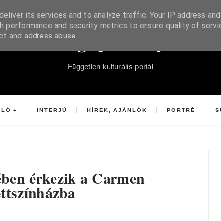
eliver its services and to analyze traffic. Your IP address and
h performance and security metrics to ensure quality of servi
Súgópéldány
ect and address abuse.
Független kulturális portál
OLÓ
INTERJÚ
HÍREK, AJÁNLÓK
PORTRÉ
S
ében érkezik a Carmen
ttszínházba