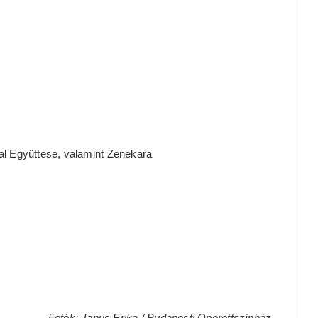
l Együttese, valamint Zenekara
Fotók: Janus Erika / Budapesti Operettszínház