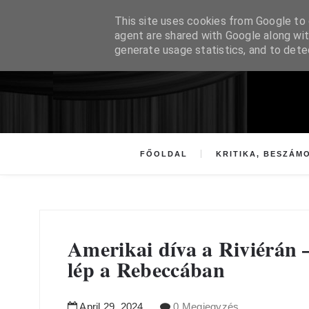
This site uses cookies from Google to d
agent are shared with Google along wit
generate usage statistics, and to det
FŐOLDAL
KRITIKA, BESZÁM
Amerikai díva a Riviérán 
lép a Rebeccában
April
29
,
2024
0 Megjegyzés