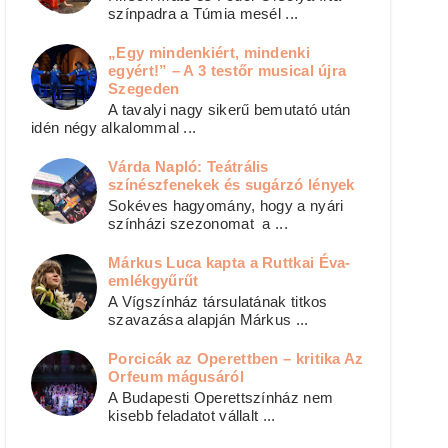
színpadra a Túmia mesél ...
„Egy mindenkiért, mindenki
egyért!” – A 3 testőr musical újra
Szegeden
A tavalyi nagy sikerű bemutató után
idén négy alkalommal ...
Várda Napló: Teátrális
színészfenekek és sugárzó lények
Sokéves hagyomány, hogy a nyári
színházi szezonomat a ...
Márkus Luca kapta a Ruttkai Éva-
emlékgyűrűt
A Vígszínház társulatának titkos
szavazása alapján Márkus ...
Porcicák az Operettben – kritika Az
Orfeum mágusáról
A Budapesti Operettszínház nem
kisebb feladatot vállalt ...