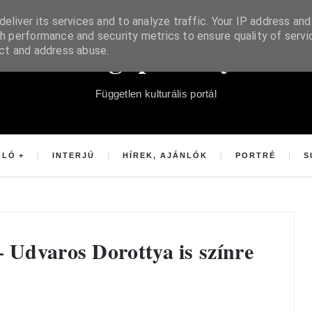
eliver its services and to analyze traffic. Your IP address and
h performance and security metrics to ensure quality of servi
Súgópéldány
ect and address abuse.
Független kulturális portál
OLÓ
INTERJÚ
HÍREK, AJÁNLÓK
PORTRÉ
S
– Udvaros Dorottya is színre