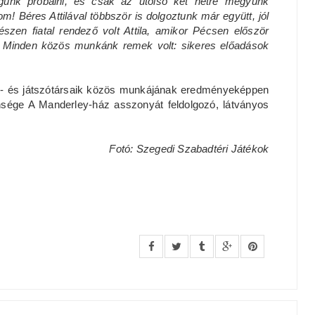
gunk próbálni, és csak az utolsó két hétre megyünk
! Béres Attilával többször is dolgoztunk már együtt, jól
zen fiatal rendező volt Attila, amikor Pécsen először
i! Minden közös munkánk remek volt: sikeres előadások
ó- és játszótársaik közös munkájának eredményeképpen
nsége A Manderley-ház asszonyát feldolgozó, látványos
Fotó: Szegedi Szabadtéri Játékok