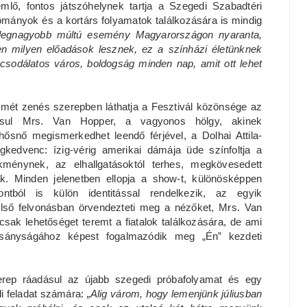
mlő, fontos játszóhelynek tartja a Szegedi Szabadtéri
mányok és a kortárs folyamatok találkozására is mindig
 legnagyobb múltú esemény Magyarországon nyaranta,
n milyen előadások lesznek, ez a színházi életünknek
csodálatos város, boldogság minden nap, amit ott lehet
ismét zenés szerepben láthatja a Fesztivál közönsége az
ásul Mrs. Van Hopper, a vagyonos hölgy, akinek
őhősnő megismerkedhet leendő férjével, a Dolhai Attila-
kedvenc: ízig-vérig amerikai dámája üde színfoltja a
ménynek, az elhallgatásoktól terhes, megkövesedett
k. Minden jelenetben ellopja a show-t, különösképpen
ntból is külön identitással rendelkezik, az egyik
lső felvonásban örvendezteti meg a nézőket, Mrs. Van
csak lehetőséget teremt a fiatalok találkozására, de ami
arsányságához képest fogalmazódik meg „Én” kezdeti
zerep ráadásul az újabb szegedi próbafolyamat és egy
li feladat számára:
„Alig várom, hogy lemenjünk júliusban