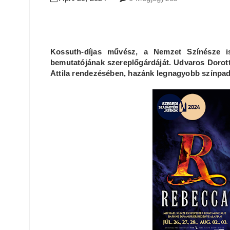
Kossuth-díjas művész, a Nemzet Színésze is
bemutatójának szereplőgárdáját. Udvaros Dorot
Attila rendezésében, hazánk legnagyobb színpa