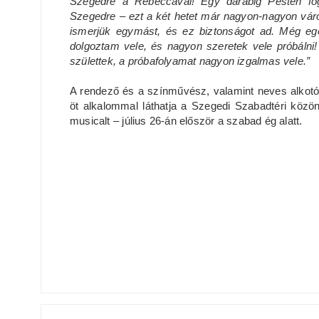
Szegedre a Rebeccával! Egy darabig Pesten fo
Szegedre – ezt a két hetet már nagyon-nagyon várom
ismerjük egymást, és ez biztonságot ad. Még egés
dolgoztam vele, és nagyon szeretek vele próbáln
születtek, a próbafolyamat nagyon izgalmas vele.”
A rendező és a színművész, valamint neves alkot
öt alkalommal láthatja a Szegedi Szabadtéri közö
musicalt – július 26-án először a szabad ég alatt.