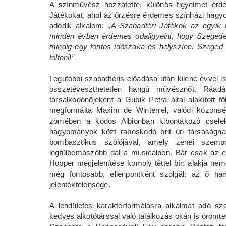
A színművész hozzátette, különös figyelmet érde
Játékokat, ahol az őrzésre érdemes színházi hagyo
adódik alkalom:
„A Szabadtéri Játékok az egyik
minden évben érdemes odafigyelni, hogy Szegede
mindig egy fontos időszaka és helyszíne. Szeged 
tölteni!”
Legutóbbi szabadtéris előadása után kilenc évvel 
összetéveszthetetlen hangú művésznőt. Ráad
társalkodónőjeként a Gubik Petra által alakított f
megformálta Maxim de Winterrel, valódi közönség
zömében a ködös Albionban kibontakozó cselek
hagyományok közt raboskodó brit úri társaságna
bombasztikus szólójával, amely zenei szempo
legfülbemászóbb dal a musicalben. Bár csak az e
Hopper megjelenítése komoly téttel bír: alakja nem
még fontosabb, ellenpontként szolgál: az ő h
jelentéktelensége.
A lendületes karakterformálásra alkalmat adó s
kedves alkotótárssal való találkozás okán is örömte