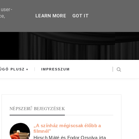
 user-
ce,
LEARN MORE
GOT IT
ÚGÓ PLUSZ
IMPRESSZUM
NÉPSZERŰ BEJEGYZÉSEK
„A színház mégiscsak élőbb a
filmnél”
Hirsch Máté és Fodor Orsolya írta