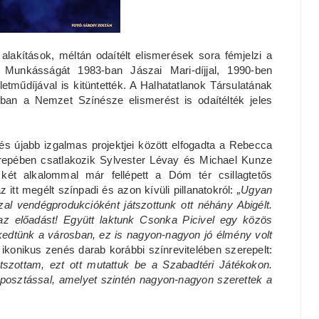
 alakítások, méltán odaítélt elismerések sora fémjelzi a
. Munkásságát 1983-ban Jászai Mari-díjjal, 1990-ben
tműdíjával is kitüntették. A Halhatatlanok Társulatának
-ban a Nemzet Színésze elismerést is odaítélték jeles
s újabb izgalmas projektjei között elfogadta a Rebecca
epében csatlakozik Sylvester Lévay és Michael Kunze
két alkalommal már fellépett a Dóm tér csillagtetős
 itt megélt színpadi és azon kívüli pillanatokról:
„Ugyan
al vendégprodukcióként játszottunk ott néhány Abigélt.
z előadást! Együtt laktunk Csonka Picivel egy közös
lekedtünk a városban, ez is nagyon-nagyon jó élmény volt
 ikonikus zenés darab korábbi színrevitelében szerepelt:
játszottam, ezt ott mutattuk be a Szabadtéri Játékokon.
reposztással, amelyet szintén nagyon-nagyon szerettek a