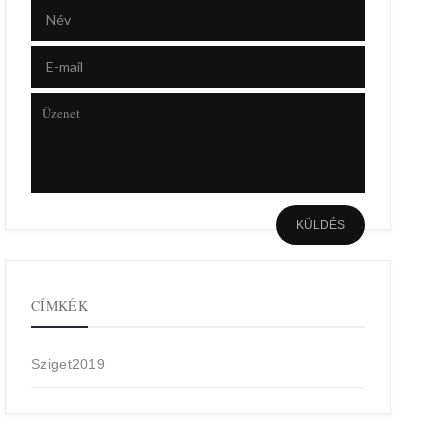
CÍMKÉK
Sziget2019