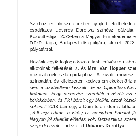
Színházi és filmszerepekben nyújtott feledhetetlen
csodálatos Udvaros Dorottya színészi pályáját
Kossuth-díjjal, 2022-ben a Magyar Filmakadémia éle
örökös tagja, Budapest díszpolgára, akinek 2023
pályatársai.
Hazánk egyik legfoglalkozatottabb művésze újabb é
alkotóinak felkérését is, és
Mrs. Van Hopper
szer
musicaljének sztárgárdájához. A kiváló művész 
színpadán, és kifejezetten kedves emlékeket őriz az
nem a Szabadtérin készült, de az Operettszínházz
Imádtam, hogy mennyire szerették a nézők azt a
bérlakásban, és Pici bérelt egy biciklit, azzal köz
nekem.”
2013-ban egy, a Dóm téren idén is látható
„Volt egy István, a király is, amelyben Saroltot 
Nagyon jól sikerült előadás volt, fantasztikus sze
szegedi nézők”
–
idézte fel
Udvaros Dorottya
.