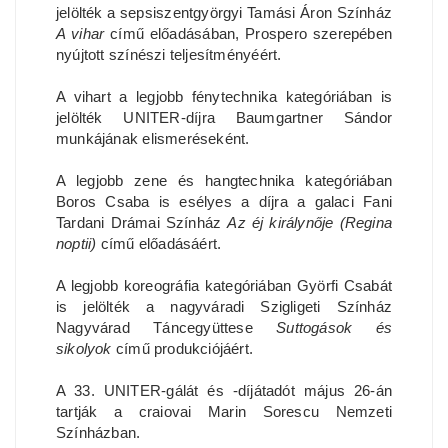
jelölték a sepsiszentgyörgyi Tamási Áron Színház
A vihar
című előadásában, Prospero szerepében
nyújtott színészi teljesítményéért.
A vihart a legjobb fénytechnika kategóriában is
jelölték UNITER-díjra Baumgartner Sándor
munkájának elismeréseként.
A legjobb zene és hangtechnika kategóriában
Boros Csaba is esélyes a díjra a galaci Fani
Tardani Drámai Színház
Az éj királynője (Regina
noptii)
című előadásáért.
A legjobb koreográfia kategóriában Györfi Csabát
is jelölték a nagyváradi Szigligeti Színház
Nagyvárad Táncegyüttese
Suttogások és
sikolyok
című produkciójáért.
A 33. UNITER-gálát és -díjátadót május 26-án
tartják a craiovai Marin Sorescu Nemzeti
Színházban.