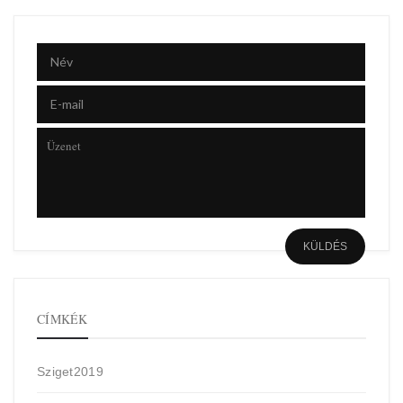
CÍMKÉK
Sziget2019