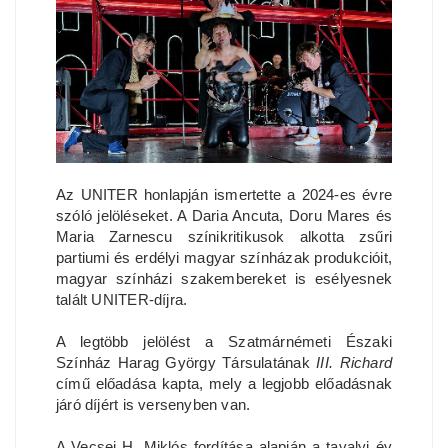
Az UNITER honlapján ismertette a 2024-es évre
szóló jelöléseket. A Daria Ancuta, Doru Mares és
Maria Zarnescu színikritikusok alkotta zsűri
partiumi és erdélyi magyar színházak produkcióit,
magyar színházi szakembereket is esélyesnek
talált UNITER-díjra.
A legtöbb jelölést a Szatmárnémeti Északi
Színház Harag György Társulatának
III. Richard
című előadása kapta, mely a legjobb előadásnak
járó díjért is versenyben van.
A Vecsei H. Miklós fordítása alapján a tavalyi év