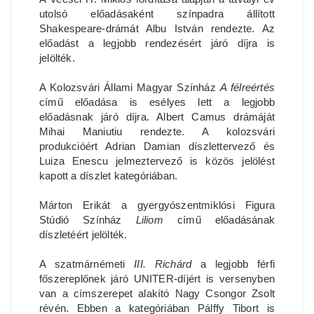
utolsó előadásaként színpadra állított
Shakespeare-drámát Albu István rendezte. Az
előadást a legjobb rendezésért járó díjra is
jelölték.
A Kolozsvári Állami Magyar Színház
A félreértés
című előadása is esélyes lett a legjobb
előadásnak járó díjra. Albert Camus drámáját
Mihai Maniutiu rendezte. A kolozsvári
produkcióért Adrian Damian díszlettervező és
Luiza Enescu jelmeztervező is közös jelölést
kapott a díszlet kategóriában.
Márton Erikát a gyergyószentmiklósi Figura
Stúdió Színház
Liliom
című előadásának
díszletéért jelölték.
A szatmárnémeti
III. Richárd
a legjobb férfi
főszereplőnek járó UNITER-díjért is versenyben
van a címszerepet alakító Nagy Csongor Zsolt
révén. Ebben a kategóriában Pálffy Tibort is