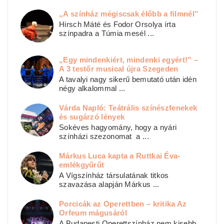
„A színház mégiscsak élőbb a filmnél”
Hirsch Máté és Fodor Orsolya írta
színpadra a Túmia mesél ...
„Egy mindenkiért, mindenki egyért!” –
A 3 testőr musical újra Szegeden
A tavalyi nagy sikerű bemutató után idén
négy alkalommal ...
Várda Napló: Teátrális színészfenekek
és sugárzó lények
Sokéves hagyomány, hogy a nyári
színházi szezonomat a ...
Márkus Luca kapta a Ruttkai Éva-
emlékgyűrűt
A Vígszínház társulatának titkos
szavazása alapján Márkus ...
Porcicák az Operettben – kritika Az
Orfeum mágusáról
A Budapesti Operettszínház nem kisebb