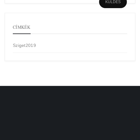
CÍMKÉK
Sziget2019