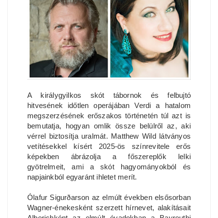
A királygyilkos skót tábornok és felbujtó
hitvesének időtlen operájában Verdi a hatalom
megszerzésének erőszakos történetén túl azt is
bemutatja, hogyan omlik össze belülről az, aki
vérrel biztosítja uralmát. Matthew Wild látványos
vetítésekkel kísért 2025-ös színrevitele erős
képekben ábrázolja a főszereplők lelki
gyötrelmeit, ami a skót hagyományokból és
napjainkból egyaránt ihletet merít.
Ólafur Sigurðarson az elmúlt években elsősorban
Wagner-énekesként szerzett hírnevet, alakításait
Alberichként az elmúlt évadokban a Bayreuthi