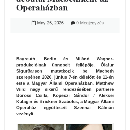
Operaházban
May
26
,
2026
0 Megjegyzés
Bayreuth, Berlin és Milánó Wagner-
produkcióinak ünnepelt fellépője, Ólafur
Sigurðarson mutatkozik be Macbeth
szerepében 2026. június 7-én délelőtt és 11-én
este a Magyar Állami Operaházban. Matthew
Wild nagy sikerű rendezésében partnere
Boross Csilla, Köpeczi Sándor / Aleksei
Kulagin és Brickner Szabolcs, a Magyar Állami
Operaház együtteseit Szennai Kálmán
vezényli.