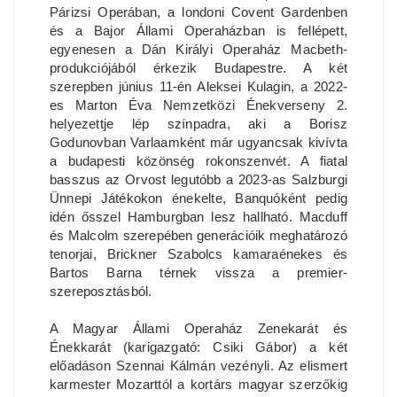
Párizsi Operában, a londoni Covent Gardenben
és a Bajor Állami Operaházban is fellépett,
egyenesen a Dán Királyi Operaház Macbeth-
produkciójából érkezik Budapestre. A két
szerepben június 11-én Aleksei Kulagin, a 2022-
es Marton Éva Nemzetközi Énekverseny 2.
helyezettje lép színpadra, aki a Borisz
Godunovban Varlaamként már ugyancsak kivívta
a budapesti közönség rokonszenvét. A fiatal
basszus az Orvost legutóbb a 2023-as Salzburgi
Ünnepi Játékokon énekelte, Banquóként pedig
idén ősszel Hamburgban lesz hallható. Macduff
és Malcolm szerepében generációik meghatározó
tenorjai, Brickner Szabolcs kamaraénekes és
Bartos Barna térnek vissza a premier-
szereposztásból.
A Magyar Állami Operaház Zenekarát és
Énekkarát (karigazgató: Csiki Gábor) a két
előadáson Szennai Kálmán vezényli. Az elismert
karmester Mozarttól a kortárs magyar szerzőkig