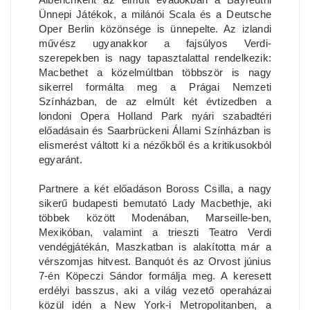
Ünnepi Játékok, a milánói Scala és a Deutsche
Oper Berlin közönsége is ünnepelte. Az izlandi
művész ugyanakkor a fajsúlyos Verdi-
szerepekben is nagy tapasztalattal rendelkezik:
Macbethet a közelmúltban többször is nagy
sikerrel formálta meg a Prágai Nemzeti
Színházban, de az elmúlt két évtizedben a
londoni Opera Holland Park nyári szabadtéri
előadásain és Saarbrückeni Állami Színházban is
elismerést váltott ki a nézőkből és a kritikusokból
egyaránt.
Partnere a két előadáson Boross Csilla, a nagy
sikerű budapesti bemutató Lady Macbethje, aki
többek között Modenában, Marseille-ben,
Mexikóban, valamint a trieszti Teatro Verdi
vendégjátékán, Maszkatban is alakította már a
vérszomjas hitvest. Banquót és az Orvost június
7-én Köpeczi Sándor formálja meg. A keresett
erdélyi basszus, aki a világ vezető operaházai
közül idén a New York-i Metropolitanben, a