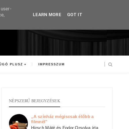
 user-
ce,
LEARN MORE
GOT IT
ÚGÓ PLUSZ
IMPRESSZUM
NÉPSZERŰ BEJEGYZÉSEK
„A színház mégiscsak élőbb a
filmnél”
Hirsch Máté és Fodor Orsolya írta