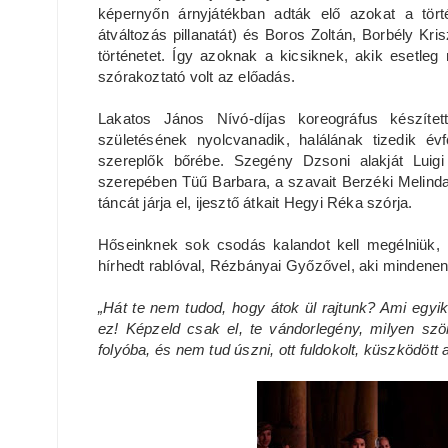
képernyőn árnyjátékban adták elő azokat a tör
átváltozás pillanatát) és Boros Zoltán, Borbély Kri
történetet. Így azoknak a kicsiknek, akik esetle
szórakoztató volt az előadás.
Lakatos János Nívó-díjas koreográfus készíte
születésének nyolcvanadik, halálának tizedik évf
szereplők bőrébe. Szegény Dzsoni alakját Luig
szerepében Tüű Barbara, a szavait Berzéki Melind
táncát járja el, ijesztő átkait Hegyi Réka szórja.
Hőseinknek sok csodás kalandot kell megélniük, h
hírhedt rablóval, Rézbányai Győzővel, aki mindenen
„Hát te nem tudod, hogy átok ül rajtunk? Ami egyikün
ez! Képzeld csak el, te vándorlegény, milyen szö
folyóba, és nem tud úszni, ott fuldokolt, küszködött