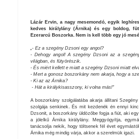
Lázár Ervin, a nagy mesemondó, egyik leghír
kedves királylány (Árnika) és egy boldog, f
Ezerarcú Boszorka. Nem is kell több egy jó mes
„- Ez a szegény Dzsoni egy angol?
- Dehogy angol! A szegény Dzsoni az a szegény
világban, és fütyörészik.
- És miért kellett e miatt a szegény Dzsoni miatt el
- Mert a gonosz boszorkány nem akarja, hogy a sze
- Ki az az Árnika?
- Hát a királykisasszony, ki volna más!”
A boszorkány szolgálatába akarja állítani Szegén
szolgája senkinek. És mit kezdenék én ennyi ki
Dzsonit, a boszorkány üldözőbe fogja a fiút, aki eg
a jólelkű Árnika királylány. Meggyógyítja, egym
tanácsolja nekik, hogy töltsenek fél évet egymástól
Árnika még mindig várja, akkor a szerelmük igazi.