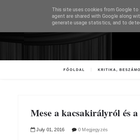
This site uses cookies from Google to d
agent are shared with Google along wit
generate usage statistics, and to det
FŐOLDAL
KRITIKA, BESZÁM
Mese a kacsakirályról és a
July
01
,
2016
0 Megjegyzés