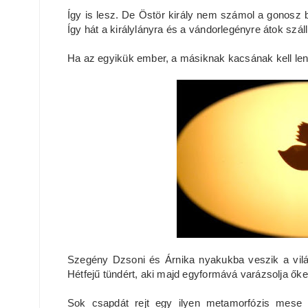
Így is lesz. De Östör király nem számol a gonosz
Így hát a királylányra és a vándorlegényre átok száll
Ha az egyikük ember, a másiknak kacsának kell len
Szegény Dzsoni és Árnika nyakukba veszik a világ
Hétfejű tündért, aki majd egyformává varázsolja őke
Sok csapdát rejt egy ilyen metamorfózis mese s