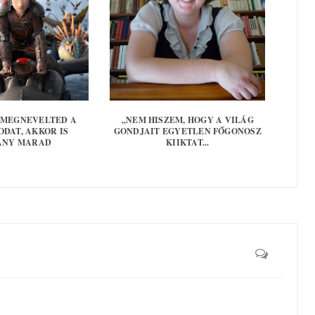
A MEGNEVELTED A
„NEM HISZEM, HOGY A VILÁG
DAT, AKKOR IS
GONDJAIT EGYETLEN FŐGONOSZ
ÁNY MARAD
KIIKTAT...