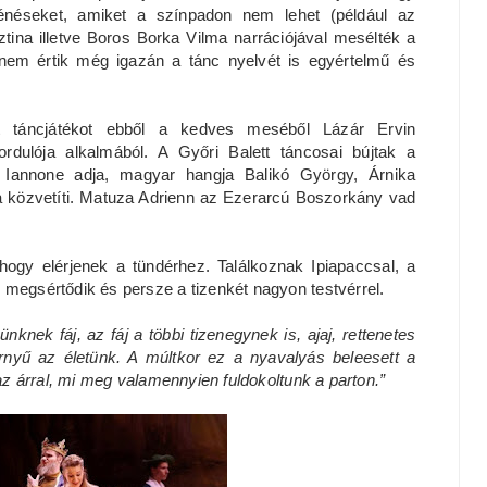
ténéseket, amiket a színpadon nem lehet (például az
sztina illetve Boros Borka Vilma narrációjával mesélték a
g nem értik még igazán a tánc nyelvét is egyértelmű és
tt táncjátékot ebből a kedves meséből Lázár Ervin
ordulója alkalmából. A Győri Balett táncosai bújtak a
i Iannone adja, magyar hangja Balikó György, Árnika
a közvetíti. Matuza Adrienn az Ezerarcú Boszorkány vad
ogy elérjenek a tündérhez. Találkoznak Ipiapaccsal, a
 megsértődik és persze a tizenkét nagyon testvérrel.
knek fáj, az fáj a többi tizenegynek is, ajaj, rettenetes
rnyű az életünk. A múltkor ez a nyavalyás beleesett a
 az árral, mi meg valamennyien fuldokoltunk a parton.”