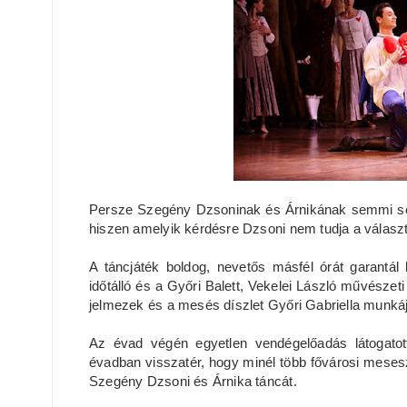
Persze Szegény Dzsoninak és Árnikának semmi sem
hiszen amelyik kérdésre Dzsoni nem tudja a választ,
A táncjáték boldog, nevetős másfél órát garantá
időtálló és a Győri Balett, Vekelei László művészeti
jelmezek és a mesés díszlet Győri Gabriella munká
Az évad végén egyetlen vendégelőadás látogato
évadban visszatér, hogy minél több fővárosi mese
Szegény Dzsoni és Árnika táncát.