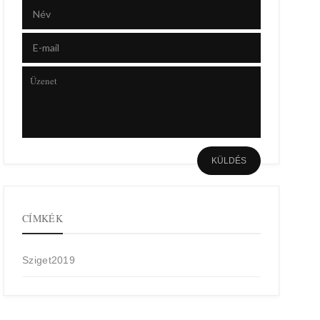
CÍMKÉK
Sziget2019