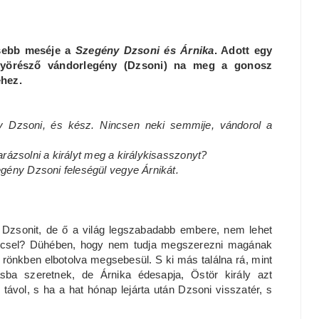
esebb meséje a
Szegény Dzsoni és Árnika
. Adott egy
ütyörésző vándorlegény (Dzsoni) na meg a gonosz
éhez.
 Dzsoni, és kész. Nincsen neki semmije, vándorol a
varázsolni a királyt meg a királykisasszonyt?
gény Dzsoni feleségül vegye Árnikát.
y Dzsonit, de ő a világ legszabadabb embere, nem lehet
nccsel? Dühében, hogy nem tudja megszerezni magának
y rönkben elbotolva megsebesül. S ki más találna rá, mint
ásba szeretnek, de Árnika édesapja, Östör király azt
 távol, s ha a hat hónap lejárta után Dzsoni visszatér, s