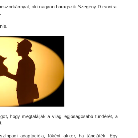
 boszorkánnyal, aki nagyon haragszik Szegény Dzsonira.
.
nie.
ot, hogy megtalálják a világ legjóságosabb tündérét, a
t.
zínpadi adaptációja, főként akkor, ha táncjáték. Egy