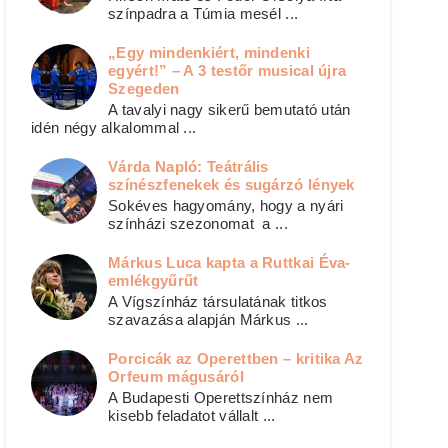
színpadra a Túmia mesél ...
„Egy mindenkiért, mindenki
egyért!” – A 3 testőr musical újra
Szegeden
A tavalyi nagy sikerű bemutató után
idén négy alkalommal ...
Várda Napló: Teátrális
színészfenekek és sugárzó lények
Sokéves hagyomány, hogy a nyári
színházi szezonomat a ...
Márkus Luca kapta a Ruttkai Éva-
emlékgyűrűt
A Vígszínház társulatának titkos
szavazása alapján Márkus ...
Porcicák az Operettben – kritika Az
Orfeum mágusáról
A Budapesti Operettszínház nem
kisebb feladatot vállalt ...