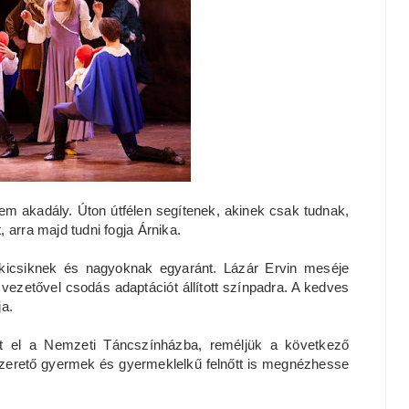
 akadály. Úton útfélen segítenek, akinek csak tudnak,
 arra majd tudni fogja Árnika.
l kicsiknek és nagyoknak egyaránt. Lázár Ervin meséje
 vezetővel csodás adaptációt állított színpadra. A kedves
ja.
tt el a Nemzeti Táncszínházba, reméljük a következő
szerető gyermek és gyermeklelkű felnőtt is megnézhesse