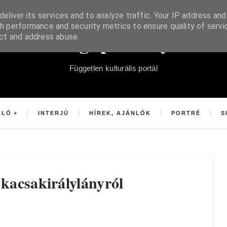
eliver its services and to analyze traffic. Your IP address and
h performance and security metrics to ensure quality of servi
Súgópéldány
ect and address abuse.
Független kulturális portál
OLÓ
INTERJÚ
HÍREK, AJÁNLÓK
PORTRÉ
S
 kacsakirálylányról