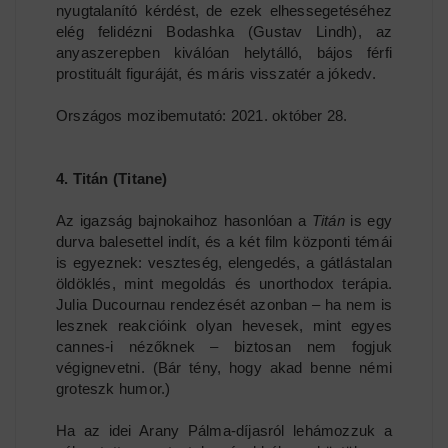
nyugtalanító kérdést, de ezek elhessegetéséhez
elég felidézni Bodashka (Gustav Lindh), az
anyaszerepben kiválóan helytálló, bájos férfi
prostituált figuráját, és máris visszatér a jókedv.
Országos mozibemutató: 2021. október 28.
4. Titán (Titane)
Az igazság bajnokaihoz hasonlóan a
Titán
is egy
durva balesettel indít, és a két film központi témái
is egyeznek: veszteség, elengedés, a gátlástalan
öldöklés, mint megoldás és unorthodox terápia.
Julia Ducournau rendezését azonban – ha nem is
lesznek reakcióink olyan hevesek, mint egyes
cannes-i nézőknek – biztosan nem fogjuk
végignevetni. (Bár tény, hogy akad benne némi
groteszk humor.)
Ha az idei Arany Pálma-díjasról lehámozzuk a