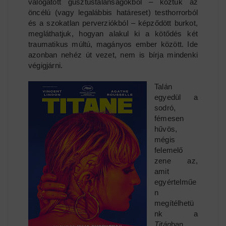
válogatott gusztustalanságokból – köztük az
öncélú (vagy legalábbis határeset) testhorrorból
és a szokatlan perverziókból – képződött burkot,
megláthatjuk, hogyan alakul ki a kötődés két
traumatikus múltú, magányos ember között. Ide
azonban nehéz út vezet, nem is bírja mindenki
végigjárni.
Talán
egyedül a
sodró,
fémesen
hűvös,
mégis
felemelő
zene az,
amit
egyértelműe
n
megítélhetü
nk a
Titán
ban,