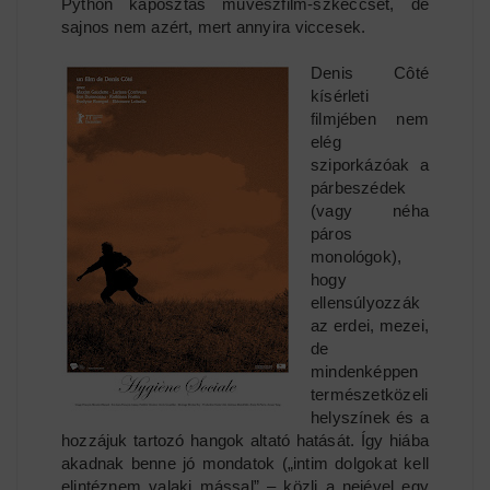
Python káposztás művészfilm-szkeccsét, de
sajnos nem azért, mert annyira viccesek.
Denis Côté
kísérleti
filmjében nem
elég
sziporkázóak a
párbeszédek
(vagy néha
páros
monológok),
hogy
ellensúlyozzák
az erdei, mezei,
de
mindenképpen
természetközeli
helyszínek és a
hozzájuk tartozó hangok altató hatását. Így hiába
akadnak benne jó mondatok („intim dolgokat kell
elintéznem valaki mással” – közli a nejével egy