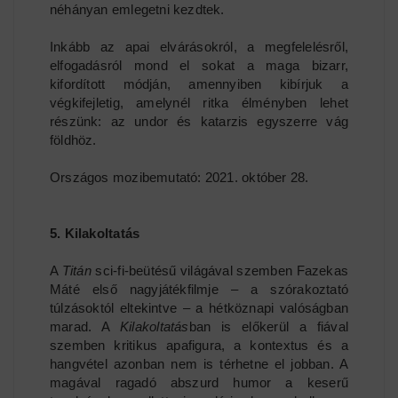
néhányan emlegetni kezdtek.
Inkább az apai elvárásokról, a megfelelésről,
elfogadásról mond el sokat a maga bizarr,
kifordított módján, amennyiben kibírjuk a
végkifejletig, amelynél ritka élményben lehet
részünk: az undor és katarzis egyszerre vág
földhöz.
Országos mozibemutató: 2021. október 28.
5. Kilakoltatás
A
Titán
sci-fi-beütésű világával szemben Fazekas
Máté első nagyjátékfilmje – a szórakoztató
túlzásoktól eltekintve – a hétköznapi valóságban
marad. A
Kilakoltatás
ban is előkerül a fiával
szemben kritikus apafigura, a kontextus és a
hangvétel azonban nem is térhetne el jobban. A
magával ragadó abszurd humor a keserű