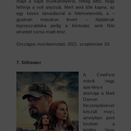
majd a saját munkahelyéről, retteg attól, hogy
felhívja a volt anyósát. Mert amit tőle kapna, az
egy késes támadásnál is félelmetesebb, a –
gyakran másokon levert – fájdalmak
legrosszabbika pedig a bűntudat, amit Niki
elrontott sorsa miatt érez.
Országos mozibemutató: 2021. szeptember 30.
7. Stillwater
A CineFest
másik nagy
apa-lánya
drámája a Matt
Damon
főszereplésével
készült mozi,
amelyben pont
fordított a
felállás. Vagy