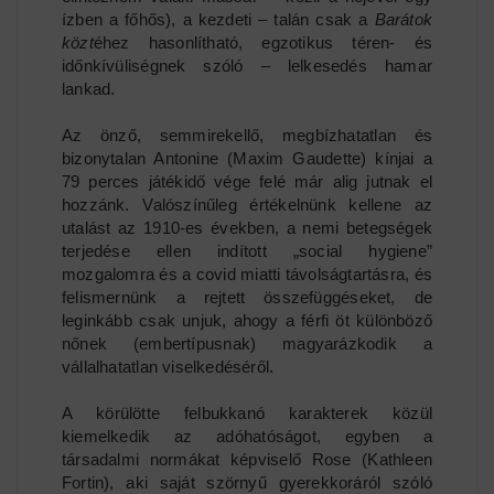
ízben a főhős), a kezdeti – talán csak a
Barátok
közt
éhez hasonlítható, egzotikus
téren- és
időnkívüliségnek szóló – lelkesedés hamar
lankad.
Az önző, semmirekellő, megbízhatatlan és
bizonytalan Antonine (Maxim Gaudette) kínjai a
79 perces játékidő vége felé már alig jutnak el
hozzánk. Valószínűleg értékelnünk kellene az
utalást az 1910-es években, a nemi betegségek
terjedése ellen indított „social hygiene”
mozgalomra és a covid miatti távolságtartásra, és
felismernünk a rejtett összefüggéseket, de
leginkább csak unjuk, ahogy a férfi öt különböző
nőnek (embertípusnak) magyarázkodik a
vállalhatatlan viselkedéséről.
A körülötte felbukkanó karakterek közül
kiemelkedik az adóhatóságot, egyben a
társadalmi normákat képviselő Rose (Kathleen
Fortin), aki saját szörnyű gyerekkoráról szóló