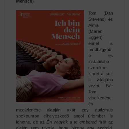
Mensch)
Tom (Dan
Stevens) és
Alma
(Maren
Eggert)
ennél is
rendhagyób
b és
instabilabb
szerelme
ismét a sci-
fi világába
vezet. Bár
Tom
viselkedése
és
megjelenése alapján akár egy autizmus
spektrumon elhelyezkedő angol úriember is
lehetne, de az
Én vagyok a te embered
már az
elején sem titkolja, hogy bizony egy android.