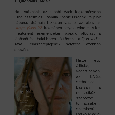
1. Quo vadis, Aida?
Ha listáznánk az utóbbi évek legkeményebb
CineFest-filmjeit, Jasmila Žbanić Oscar-díjra jelölt
háborús drámája biztosan valahol az élen, az
Utoya, július 22.
közelében helyezkedne el. A két
megtörtént eseményeken alapuló alkotást a
főhősnő élet-halál harca köti össze, a
Quo vadis,
Aida?
címszereplőjének helyzete azonban
speciális.
Hiszen egy
állítólag
védett helyen,
az ENSZ
srebrenicai
bázisán, a
nemzetközi
szervezet
tolmácsaként
szembesül
Ratko Mladić-