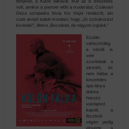
filmjével, a
Külön falká
val. Már az is beszédes
volt, amikor a premier előtt a moderátor, Csákvári
Géza színpadra hívta Kis Hajni rendezőt, aki
csak annyit tudott mondani, hogy „Jó szórakozást
kívánok!”, illetve „Bocsánat, de nagyon izgulok.”
Ezután
valószínűleg
a nézők is
vele
szorítottak a
sikerért, és
nem hiába: a
keserédes
apa-lánya
dráma
hosszú
vastapsot
kapott, a
fesztivál
végén pedig
elnyerte a