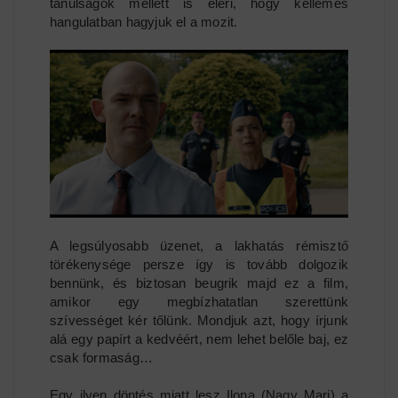
tanulságok mellett is eléri, hogy kellemes
hangulatban hagyjuk el a mozit.
A legsúlyosabb üzenet, a lakhatás rémisztő
törékenysége persze így is tovább dolgozik
bennünk, és biztosan beugrik majd ez a film,
amikor egy megbízhatatlan szerettünk
szívességet kér tőlünk. Mondjuk azt, hogy írjunk
alá egy papírt a kedvéért, nem lehet belőle baj, ez
csak formaság…
Egy ilyen döntés miatt lesz Ilona (Nagy Mari) a