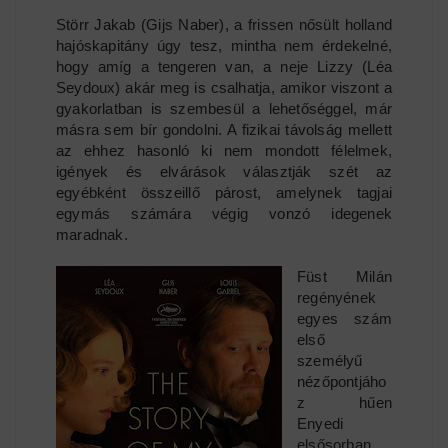
Störr Jakab (Gijs Naber), a frissen nősült holland
hajóskapitány úgy tesz, mintha nem érdekelné,
hogy amíg a tengeren van, a neje Lizzy (Léa
Seydoux) akár meg is csalhatja, amikor viszont a
gyakorlatban is szembesül a lehetőséggel, már
másra sem bír gondolni. A fizikai távolság mellett
az ehhez hasonló ki nem mondott félelmek,
igények és elvárások választják szét az
egyébként összeillő párost, amelynek tagjai
egymás számára végig vonzó idegenek
maradnak.
Füst Milán
regényének
egyes szám
első
személyű
nézőpontjáho
z hűen
Enyedi
elsősorban