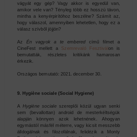
vágyát egy gép? Vagy akkor is egyedül van,
amikor vele van? Tényleg több ez hosszú távon,
mintha a kenyérpirítóhoz beszélne? Számít az,
hogy válaszol, amennyiben lehetetlen, hogy ez a
válasz szívből jöjjön?
Az
Én vagyok a te embered
című filmet a
CineFest mellett a
Szemrevaló Fesztivál
on is
bemutatták, részletes kritikánk hamarosan
érkezik.
Országos bemutató: 2021. december 30.
9. Hygiène sociale (Social Hygiene)
A
Hygiène sociale
szereplői közül ugyan senki
sem (bevallottan) android de mesterkéltségük
alapján könnyen azok lehetnének. Ahogyan
egymástól másfél méterre, vagy kicsit messzebb
álldogálnak és filozofálnak, felidézik a Monty