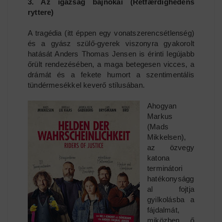
3. Az igazság bajnokai (Retfærdighedens
ryttere)
A tragédia (itt éppen egy vonatszerencsétlenség)
és a gyász szülő-gyerek viszonyra gyakorolt
hatását Anders Thomas Jensen is érinti legújabb
őrült rendezésében, a maga betegesen vicces, a
drámát és a fekete humort a szentimentális
tündérmesékkel keverő stílusában.
Ahogyan
Markus
(Mads
Mikkelsen),
az özvegy
katona
terminátori
hatékonyságg
al fojtja
gyilkolásba a
fájdalmát,
miközben ő