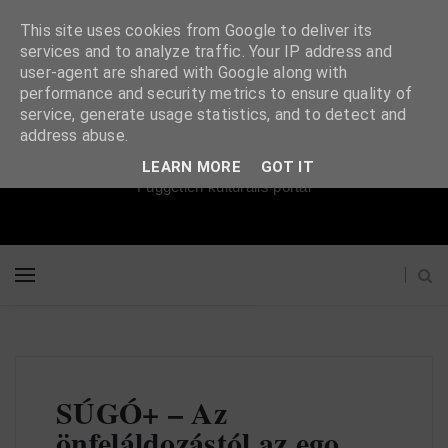
This site uses cookies from Google to deliver its
services and to analyze traffic. Your IP address and
user-agent are shared with Google along with
performance and security metrics to ensure quality of
service, generate usage statistics, and to detect and
Súgópéldány
address abuse.
LEARN MORE
GOT IT
Független kulturális portál
SÚGÓ+ – Az
önfeláldozástól az ego