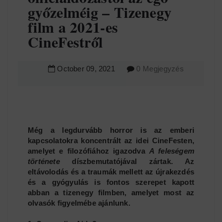
győzelméig – Tizenegy
film a 2021-es
CineFestről
October
09
,
2021
0 Megjegyzés
Még a legdurvább horror is az emberi
kapcsolatokra koncentrált az idei CineFesten,
amelyet e filozófiához igazodva
A feleségem
története
díszbemutatójával zártak. Az
eltávolodás és a traumák mellett az újrakezdés
és a gyógyulás is fontos szerepet kapott
abban a tizenegy filmben, amelyet most az
olvasók figyelmébe ajánlunk.