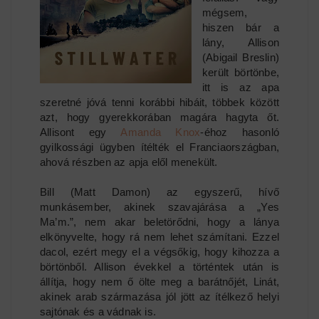
mégsem,
hiszen bár a
lány, Allison
(Abigail Breslin)
került börtönbe,
itt is az apa
szeretné jóvá tenni korábbi hibáit, többek között
azt, hogy gyerekkorában magára hagyta őt.
Allisont egy
Amanda Knox
-éhoz hasonló
gyilkossági ügyben ítélték el Franciaországban,
ahová részben az apja elől menekült.
Bill (Matt Damon) az egyszerű, hívő
munkásember, akinek szavajárása a „Yes
Ma’m.”, nem akar beletörődni, hogy a lánya
elkönyvelte, hogy rá nem lehet számítani. Ezzel
dacol, ezért megy el a végsőkig, hogy kihozza a
börtönből. Allison évekkel a történtek után is
állítja, hogy nem ő ölte meg a barátnőjét, Linát,
akinek arab származása jól jött az ítélkező helyi
sajtónak és a vádnak is.