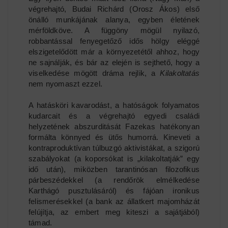
végrehajtó, Budai Richárd (Orosz Ákos) első
önálló munkájának alanya, egyben életének
mérföldköve. A függöny mögül nyilazó,
robbantással fenyegetőző idős hölgy eléggé
elszigetelődött már a környezetétől ahhoz, hogy
ne sajnálják, és bár az elején is sejthető, hogy a
viselkedése mögött dráma rejlik, a
Kilakoltatás
nem nyomaszt ezzel.
A hatásköri kavarodást, a hatóságok folyamatos
kudarcait és a végrehajtó egyedi családi
helyzetének abszurditását Fazekas hatékonyan
formálta könnyed és ütős humorrá. Kineveti a
kontraproduktívan túlbuzgó aktivistákat, a szigorú
szabályokat (a koporsókat is „kilakoltatják” egy
idő után), miközben tarantinósan filozofikus
párbeszédekkel (a rendőrök elmélkedése
Karthágó pusztulásáról) és fájóan ironikus
felismerésekkel (a bank az állatkert majomházát
felújítja, az embert meg kiteszi a sajátjából)
támad.