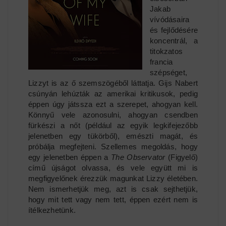
Jakab
vívódásaira
és fejlődésére
koncentrál, a
titokzatos
francia
szépséget,
Lizzyt is az ő szemszögéből láttatja. Gijs Nabert
csúnyán lehúzták az amerikai kritikusok, pedig
éppen úgy játssza ezt a szerepet, ahogyan kell.
Könnyű vele azonosulni, ahogyan csendben
fürkészi a nőt (például az egyik legkifejezőbb
jelenetben egy tükörből), emészti magát, és
próbálja megfejteni. Szellemes megoldás, hogy
egy jelenetben éppen a
The Observator
(Figyelő)
című újságot olvassa, és vele együtt mi is
megfigyelőnek érezzük magunkat Lizzy életében.
Nem ismerhetjük meg, azt is csak sejthetjük,
hogy mit tett vagy nem tett, éppen ezért nem is
ítélkezhetünk.