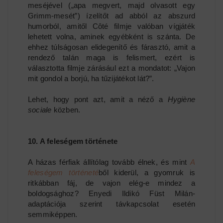
meséjével („apa megvert, majd olvasott egy
Grimm-mesét”) ízelítőt ad abból az abszurd
humorból, amitől Côté filmje valóban vígjáték
lehetett volna, aminek egyébként is szánta. De
ehhez túlságosan elidegenítő és fárasztó, amit a
rendező talán maga is felismert, ezért is
választotta filmje zárásául ezt a mondatot: „Vajon
mit gondol a borjú, ha tűzijátékot lát?”.
Lehet, hogy pont azt, amit a néző a
Hygiène
sociale
közben.
10. A feleségem története
A házas férfiak állítólag tovább élnek, és mint
A
feleségem történeté
ből kiderül, a gyomruk is
ritkábban fáj, de vajon elég-e mindez a
boldogsághoz? Enyedi Ildikó Füst Milán-
adaptációja szerint távkapcsolat esetén
semmiképpen.