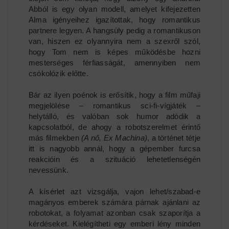
Abból is egy olyan modell, amelyet kifejezetten
Alma igényeihez igazítottak, hogy romantikus
partnere legyen. A hangsúly pedig a romantikuson
van, hiszen ez olyannyira nem a szexről szól,
hogy Tom nem is képes működésbe hozni
mesterséges férfiasságát, amennyiben nem
csókolózik előtte.
Bár az ilyen poénok is erősítik, hogy a film műfaji
megjelölése – romantikus sci-fi-vígjáték –
helytálló, és valóban sok humor adódik a
kapcsolatból, de ahogy a robotszerelmet érintő
más filmekben
(A nő, Ex Machina)
, a történet tétje
itt is nagyobb annál, hogy a gépember furcsa
reakcióin és a szituáció lehetetlenségén
nevessünk.
A kísérlet azt vizsgálja, vajon lehet/szabad-e
magányos emberek számára párnak ajánlani az
robotokat, a folyamat azonban csak szaporítja a
kérdéseket. Kielégítheti egy emberi lény minden