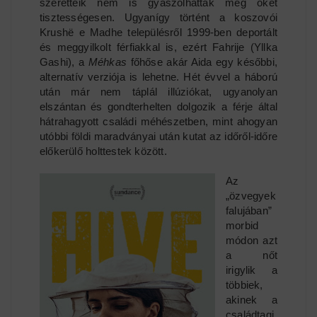
szeretteik nem is gyászolhatták meg őket
tisztességesen. Ugyanígy történt a koszovói
Krushë e Madhe településről 1999-ben deportált
és meggyilkolt férfiakkal is, ezért Fahrije (Yllka
Gashi), a
Méhkas
főhőse akár Aida egy későbbi,
alternatív verziója is lehetne. Hét évvel a háború
után már nem táplál illúziókat, ugyanolyan
elszántan és gondterhelten dolgozik a férje által
hátrahagyott családi méhészetben, mint ahogyan
utóbbi földi maradványai után kutat az időről-időre
előkerülő holttestek között.
Az
„özvegyek
falujában”
morbid
módon azt
a nőt
irigylik a
többiek,
akinek a
családtagj