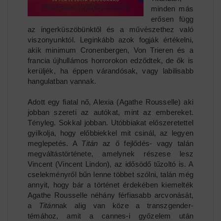
minden más
erősen függ
az ingerküszöbünktől és a művészethez való
viszonyunktól. Leginkább azok fogják értékelni,
akik minimum Cronenbergen, Von Trieren és a
francia újhullámos horrorokon edződtek, de ők is
kerüljék, ha éppen várandósak, vagy labilisabb
hangulatban vannak.
Adott egy fiatal nő, Alexia (Agathe Rousselle) aki
jobban szereti az autókat, mint az embereket.
Tényleg. Sokkal jobban. Utóbbiakat előszeretettel
gyilkolja, hogy előbbiekkel mit csinál, az legyen
meglepetés. A
Titán
az ő fejlődés- vagy talán
megváltástörténete, amelynek részese lesz
Vincent (Vincent Lindon), az idősödő tűzoltó is. A
cselekményről bűn lenne többet szólni, talán még
annyit, hogy bár a történet érdekében kiemelték
Agathe Rousselle néhány férfiasabb arcvonását,
a
Titán
nak alig van köze a transzgender-
témához, amit a cannes-i győzelem után