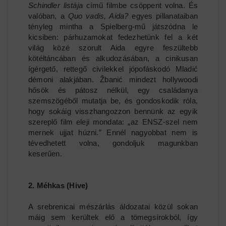
Schindler listája
című filmbe csöppent volna. És
valóban, a
Quo vadis, Aida?
egyes pillanataiban
tényleg mintha a Spielberg-mű játszódna le
kicsiben: párhuzamokat fedezhetünk fel a két
világ közé szorult Aida egyre feszültebb
kötéltáncában és alkudozásában, a cinikusan
ígérgető, rettegő civilekkel jópofáskodó Mladić
démoni alakjában. Žbanić mindezt hollywoodi
hősök és pátosz nélkül, egy családanya
szemszögéből mutatja be, és gondoskodik róla,
hogy sokáig visszhangozzon bennünk az egyik
szereplő film eleji mondata: „az ENSZ-szel nem
mernek ujjat húzni.” Ennél nagyobbat nem is
tévedhetett volna, gondoljuk magunkban
keserűen.
2. Méhkas (Hive)
A srebrenicai mészárlás áldozatai közül sokan
máig sem kerültek elő a tömegsírokból, így