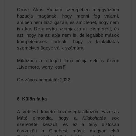
Orosz Ákos Richárd szerepében meggyőzően
hazudja magának, hogy menni fog valami,
amiben nem hisz igazán, és amit lehet, hogy nem
is akar. De annyira szomjazza az elismerést, és
azt, hogy ha az apja nem is, de legalább mások
kompetensnek tartsák, hogy a kilakoltatás
személyes üggyé válik számára.
Miközben a rettegett Ilona pólója neki is üzeni:
„Live more, worry less!”
Országos bemutató: 2022.
6. Külön falka
A vetítést követő közönségtalálkozón Fazekas
Máté elmondta, hogy a
Kilakoltatás
sok
szeretettel készült, és ez a tény biztosan
összeköti a CineFest másik magyar első