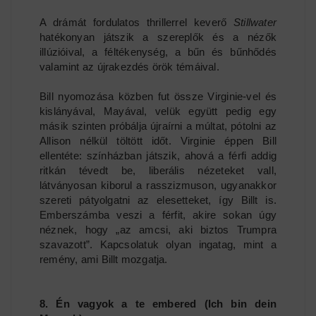
A drámát fordulatos thrillerrel keverő
Stillwater
hatékonyan játszik a szereplők és a nézők
illúzióival, a féltékenység, a bűn és bűnhődés
valamint az újrakezdés örök témáival.
Bill nyomozása közben fut össze Virginie-vel és
kislányával, Mayával, velük együtt pedig egy
másik szinten próbálja újraírni a múltat, pótolni az
Allison nélkül töltött időt. Virginie éppen Bill
ellentéte: színházban játszik, ahová a férfi addig
ritkán tévedt be, liberális nézeteket vall,
látványosan kiborul a rasszizmuson, ugyanakkor
szereti pátyolgatni az elesetteket, így Billt is.
Emberszámba veszi a férfit, akire sokan úgy
néznek, hogy „az amcsi, aki biztos Trumpra
szavazott”. Kapcsolatuk olyan ingatag, mint a
remény, ami Billt mozgatja.
8. Én vagyok a te embered (Ich bin dein