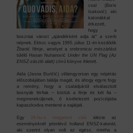
csal (Boris
Isaković) aki
katonákkal
érkezett,
hogy a
boszniai várost „ajándékként adja át” a szerb
népnek. Ekkor, vagyis 1995. július 11-én kezdődik
Žbanić filmje, amelyet a srebrenicai mészárlást
túlélő Hasan Nuhanović
Under the UN Flag (Az
ENSZ-zászló alatt)
című könyve ihletett.
Aida (Jasna Đuričić) villámgyorsan egy népirtás
előszobájában találja magát, és ahogy egyre fogy
a remény, hogy a családjuktól elválasztott
bosnyák férfiak – köztük a férje és két fia –
megmeneküljenek, ő kivételezett pozíciójába
kapaszkodva mentené a sajátjait.
Egy
24.hu-n megjelent cikk
idézte az
eseményeknél jelenlévő holland ENSZ-katonát,
aki szerint olyan volt az egész, mintha a