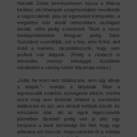
Horváth Zorka természetesen hozza a félárva
kislányt, aki lehangoló szegénységben nevelkedik
a nagyszüleinél, járja az egyeseket könnyedén, a
megértést már annál nehezebben osztogató
iskolát, néha pedig szembesíti Tibort a rossz
beidegződésekkel. Ahogyan pedig Dietz
Gusztávot szemléljük, ezt a bús, erős fickót, akit
imád a kamera, rácsodálkozunk, hogy nem
profival van dolgunk. (Pedig a rendező is
elmesélte, mennyi kétséggel küzdöttek
mindketten a casting nehéz folyamata során.)
„Jobb, ha most nem találkozunk, nem úgy állnak
a dolgok.”– mondja a lányának Tibor a
legrosszabb szakítós szövegeket idézve, mintha
ezzel meg nem történtté tehetné a sorsfordító
találkozást és azt, ami elindult kettőjük között. Az
erőszakos alak, aki az egyik legviccesebb
jelenetben (ilyenből pedig van jó pár) úgy
tornyosul a bank biztonsági őre fölé, hogy egy
pillanatra azt hisszük, megszokásból őt is kidobja