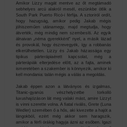
Amikor Lizzy magát mentve az őt megtámadó
sebhelyes arcú alakról mesél, eszünkbe ötlik a
South Park Puerto Ricó-i férfija. A sztoriról ordít,
hogy hazugság, amikor pedig Jakab mégis
jóhiszeműen utánamegy, majd megtudja, hogy
átverték, még mindig nem szembesíti. Az egyik
álnaivan „néma gyerekként” nyel, a másik lázad
és provokál, hogy észrevegyék, így a robbanás
elkerülhetetlen. Lizzy és Jakab házassága egy
tipikus párterápiaérett kapcsolat, még a
párterápiák elterjedése előtt, az a fajta, aminek
ismeretében a szakember is könnyezik, amikor ki
kell mondania: talán mégis a válás a megoldás.
Jakab éppen azon a látványos és izgalmas,
Titanic-gyanús vészhelyzetbe torkolló
luxushajózáson lát meg valaki mást, amire Lizzyt
is vinni szerette volna. A fiatal rivális, Grete (Luna
Wedler) szemében ő a hős, aki kivezette a hajót a
lángokból, ezért még akkor sem haragszik,
amikor a férfi órákig hagyja ázni az esőben. Igazi