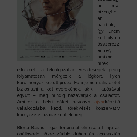
ai már
bizonyított
an
halottak,
így „nem
kell folyton
összerezz
ennie”,
amikor
hírek
érkeznek, a feldolgozatlan veszteségek pedig
folyamatosan mérgezik a légkört. Ilyen
körülmények között próbál Fahrije normális életet
biztosítani a két gyerekének, akik – apósával
együtt – még mindig hazavárják a családfőt.
Amikor a helyi nőket bevonva
ajvár
készítő
vállalkozásba kezd, törekvését konzervatív
környezete lázadásként éli meg.
Blerta Basholli igaz történetet elmesélő filmje az
önállósodó nőkre zúduló dühön és agresszión