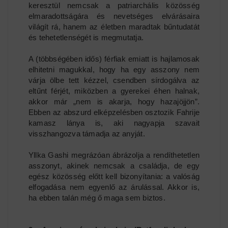
keresztül nemcsak a patriarchális közösség
elmaradottságára és nevetséges elvárásaira
világít rá, hanem az életben maradtak bűntudatát
és tehetetlenségét is megmutatja.
A (többségében idős) férfiak emiatt is hajlamosak
elhitetni magukkal, hogy ha egy asszony nem
várja ölbe tett kézzel, csendben sírdogálva az
eltűnt férjét, miközben a gyerekei éhen halnak,
akkor már „nem is akarja, hogy hazajöjjön”.
Ebben az abszurd elképzelésben osztozik Fahrije
kamasz lánya is, aki nagyapja szavait
visszhangozva támadja az anyját.
Yllka Gashi megrázóan ábrázolja a rendíthetetlen
asszonyt, akinek nemcsak a családja, de egy
egész közösség előtt kell bizonyítania: a valóság
elfogadása nem egyenlő az árulással. Akkor is,
ha ebben talán még ő maga sem biztos.