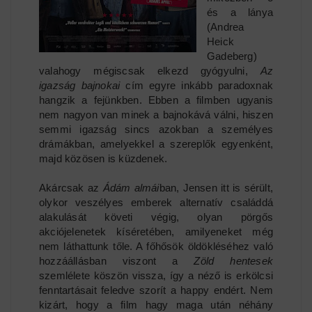
és a lánya
(Andrea
Heick
Gadeberg)
valahogy mégiscsak elkezd gyógyulni,
Az
igazság bajnokai
cím egyre inkább paradoxnak
hangzik a fejünkben. Ebben a filmben ugyanis
nem nagyon van minek a bajnokává válni, hiszen
semmi igazság sincs azokban a személyes
drámákban, amelyekkel a szereplők egyenként,
majd közösen is küzdenek.
Akárcsak az
Ádám almái
ban, Jensen itt is sérült,
olykor veszélyes emberek alternatív családdá
alakulását követi végig, olyan pörgős
akciójelenetek kíséretében, amilyeneket még
nem láthattunk tőle. A főhősök öldökléséhez való
hozzáállásban viszont a
Zöld hentesek
szemlélete köszön vissza, így a néző is erkölcsi
fenntartásait feledve szorít a happy endért. Nem
kizárt, hogy a film hagy maga után néhány