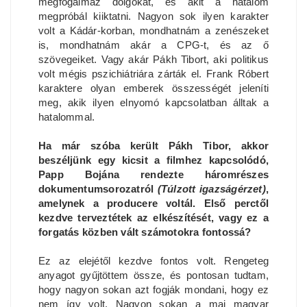
megfogalmaz dolgokat, és akit a hatalom
megpróbál kiiktatni. Nagyon sok ilyen karakter
volt a Kádár-korban, mondhatnám a zenészeket
is, mondhatnám akár a CPG-t, és az ő
szövegeiket. Vagy akár Pákh Tibort, aki politikus
volt mégis pszichiátriára zárták el. Frank Róbert
karaktere olyan emberek összességét jeleníti
meg, akik ilyen elnyomó kapcsolatban álltak a
hatalommal.
Ha már szóba került Pákh Tibor, akkor
beszéljünk egy kicsit a filmhez kapcsolódó,
Papp Bojána rendezte háromrészes
dokumentumsorozatról
(Túlzott igazságérzet)
,
amelynek a producere voltál. Első perctől
kezdve terveztétek az elkészítését, vagy ez a
forgatás közben vált számotokra fontossá?
Ez az elejétől kezdve fontos volt. Rengeteg
anyagot gyűjtöttem össze, és pontosan tudtam,
hogy nagyon sokan azt fogják mondani, hogy ez
nem így volt. Nagyon sokan a mai magyar