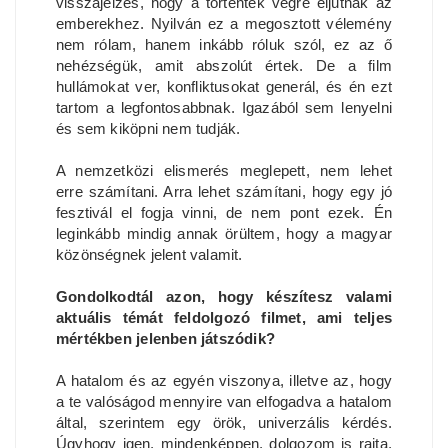
visszajelzés, hogy a történtek végre eljutnak az
emberekhez. Nyilván ez a megosztott vélemény
nem rólam, hanem inkább róluk szól, ez az ő
nehézségük, amit abszolút értek. De a film
hullámokat ver, konfliktusokat generál, és én ezt
tartom a legfontosabbnak. Igazából sem lenyelni
és sem kiköpni nem tudják.
A nemzetközi elismerés meglepett, nem lehet
erre számítani. Arra lehet számítani, hogy egy jó
fesztivál el fogja vinni, de nem pont ezek. Én
leginkább mindig annak örültem, hogy a magyar
közönségnek jelent valamit.
Gondolkodtál azon, hogy készítesz valami
aktuális témát feldolgozó filmet, ami teljes
mértékben jelenben játszódik?
A hatalom és az egyén viszonya, illetve az, hogy
a te valóságod mennyire van elfogadva a hatalom
által, szerintem egy örök, univerzális kérdés.
Úgyhogy igen, mindenképpen, dolgozom is rajta,