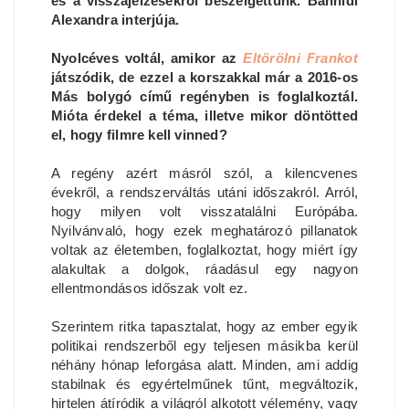
és a visszajelzésekről beszélgettünk. Bánhidi
Alexandra interjúja.
Nyolcéves voltál, amikor az
Eltörölni Frankot
játszódik, de ezzel a korszakkal már a 2016-os
Más bolygó című regényben is foglalkoztál.
Mióta érdekel a téma, illetve mikor döntötted
el, hogy filmre kell vinned?
A regény azért másról szól, a kilencvenes
évekről, a rendszerváltás utáni időszakról. Arról,
hogy milyen volt visszatalálni Európába.
Nyilvánvaló, hogy ezek meghatározó pillanatok
voltak az életemben, foglalkoztat, hogy miért így
alakultak a dolgok, ráadásul egy nagyon
ellentmondásos időszak volt ez.
Szerintem ritka tapasztalat, hogy az ember egyik
politikai rendszerből egy teljesen másikba kerül
néhány hónap leforgása alatt. Minden, ami addig
stabilnak és egyértelműnek tűnt, megváltozik,
hirtelen átíródik a világról alkotott vélemény, vagy