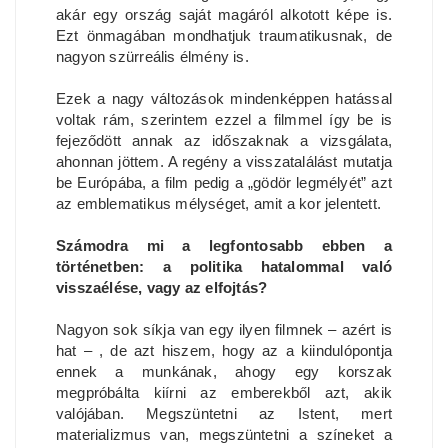
akár egy ország saját magáról alkotott képe is.
Ezt önmagában mondhatjuk traumatikusnak, de
nagyon szürreális élmény is.
Ezek a nagy változások mindenképpen hatással
voltak rám, szerintem ezzel a filmmel így be is
fejeződött annak az időszaknak a vizsgálata,
ahonnan jöttem. A regény a visszatalálást mutatja
be Európába, a film pedig a „gödör legmélyét” azt
az emblematikus mélységet, amit a kor jelentett.
Számodra mi a legfontosabb ebben a
történetben: a politika hatalommal való
visszaélése, vagy az elfojtás?
Nagyon sok síkja van egy ilyen filmnek – azért is
hat – , de azt hiszem, hogy az a kiindulópontja
ennek a munkának, ahogy egy korszak
megpróbálta kiírni az emberekből azt, akik
valójában. Megszüntetni az Istent, mert
materializmus van, megszüntetni a színeket a