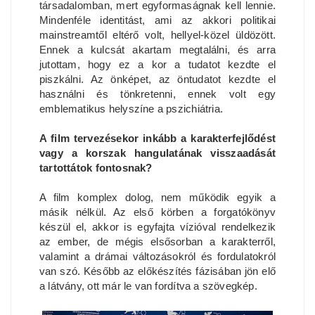
társadalomban, mert egyformaságnak kell lennie.
Mindenféle identitást, ami az akkori politikai
mainstreamtől eltérő volt, hellyel-közel üldözött.
Ennek a kulcsát akartam megtalálni, és arra
jutottam, hogy ez a kor a tudatot kezdte el
piszkálni. Az önképet, az öntudatot kezdte el
használni és tönkretenni, ennek volt egy
emblematikus helyszíne a pszichiátria.
A film tervezésekor inkább a karakterfejlődést
vagy a korszak hangulatának visszaadását
tartottátok fontosnak?
A film komplex dolog, nem működik egyik a
másik nélkül. Az első körben a forgatókönyv
készül el, akkor is egyfajta vízióval rendelkezik
az ember, de mégis elsősorban a karakterről,
valamint a drámai változásokról és fordulatokról
van szó. Később az előkészítés fázisában jön elő
a látvány, ott már le van fordítva a szövegkép.