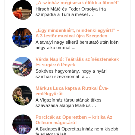
„A színház mégiscsak élőbb a filmnél”
Hirsch Máté és Fodor Orsolya írta
színpadra a Túmia mesél ...
„Egy mindenkiért, mindenki egyért!” –
A 3 testőr musical újra Szegeden
A tavalyi nagy sikerű bemutató után idén
négy alkalommal ...
Várda Napló: Teátrális színészfenekek
és sugárzó lények
Sokéves hagyomány, hogy a nyári
színházi szezonomat a ...
Márkus Luca kapta a Ruttkai Éva-
emlékgyűrűt
A Vígszínház társulatának titkos
szavazása alapján Márkus ...
Porcicák az Operettben – kritika Az
Orfeum mágusáról
A Budapesti Operettszínház nem kisebb
feladatot vállalt ...