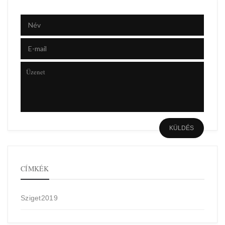
CÍMKÉK
Sziget2019