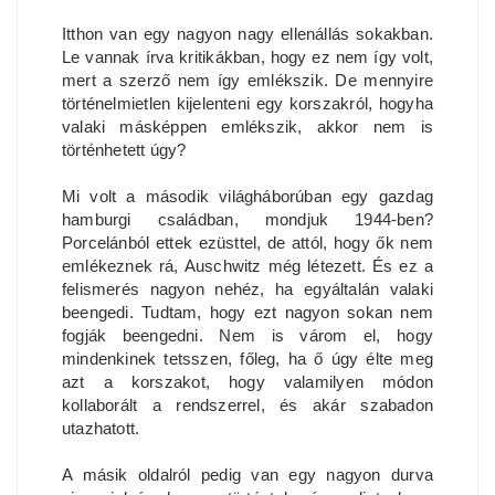
Itthon van egy nagyon nagy ellenállás sokakban.
Le vannak írva kritikákban, hogy ez nem így volt,
mert a szerző nem így emlékszik. De mennyire
történelmietlen kijelenteni egy korszakról, hogyha
valaki másképpen emlékszik, akkor nem is
történhetett úgy?
Mi volt a második világháborúban egy gazdag
hamburgi családban, mondjuk 1944-ben?
Porcelánból ettek ezüsttel, de attól, hogy ők nem
emlékeznek rá, Auschwitz még létezett. És ez a
felismerés nagyon nehéz, ha egyáltalán valaki
beengedi. Tudtam, hogy ezt nagyon sokan nem
fogják beengedni. Nem is várom el, hogy
mindenkinek tetsszen, főleg, ha ő úgy élte meg
azt a korszakot, hogy valamilyen módon
kollaborált a rendszerrel, és akár szabadon
utazhatott.
A másik oldalról pedig van egy nagyon durva