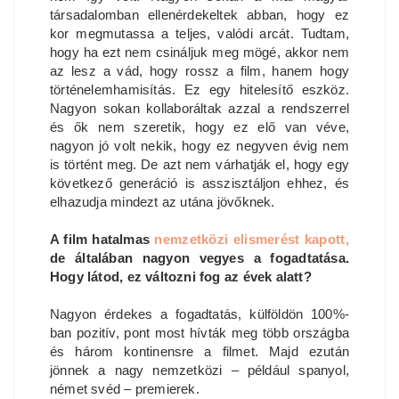
társadalomban ellenérdekeltek abban, hogy ez
kor megmutassa a teljes, valódi arcát. Tudtam,
hogy ha ezt nem csináljuk meg mögé, akkor nem
az lesz a vád, hogy rossz a film, hanem hogy
történelemhamisítás. Ez egy hitelesítő eszköz.
Nagyon sokan kollaboráltak azzal a rendszerrel
és ők nem szeretik, hogy ez elő van véve,
nagyon jó volt nekik, hogy ez negyven évig nem
is történt meg. De azt nem várhatják el, hogy egy
következő generáció is asszisztáljon ehhez, és
elhazudja mindezt az utána jövőknek.
A film hatalmas
nemzetközi elismerést kapott,
de általában nagyon vegyes a fogadtatása.
Hogy látod, ez változni fog az évek alatt?
Nagyon érdekes a fogadtatás, külföldön 100%-
ban pozitív, pont most hívták meg több országba
és három kontinensre a filmet. Majd ezután
jönnek a nagy nemzetközi – például spanyol,
német svéd – premierek.