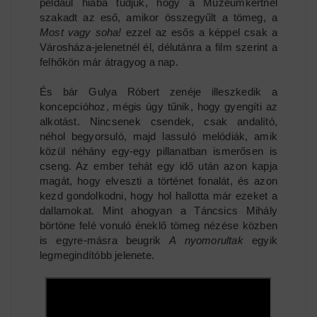
például hiába tudjuk, hogy a Múzeumkertnél
szakadt az eső, amikor összegyűlt a tömeg, a
Most vagy soha!
ezzel az esős a képpel csak a
Városháza-jelenetnél él, délutánra a film szerint a
felhőkön már átragyog a nap.
És bár Gulya Róbert zenéje illeszkedik a
koncepcióhoz, mégis úgy tűnik, hogy gyengíti az
alkotást. Nincsenek csendek, csak andalító,
néhol begyorsuló, majd lassuló melódiák, amik
közül néhány egy-egy pillanatban ismerősen is
cseng. Az ember tehát egy idő után azon kapja
magát, hogy elveszti a történet fonalát, és azon
kezd gondolkodni, hogy hol hallotta már ezeket a
dallamokat. Mint ahogyan a Táncsics Mihály
börtöne felé vonuló éneklő tömeg nézése közben
is egyre-másra beugrik
A nyomorultak
egyik
legmegindítóbb jelenete.