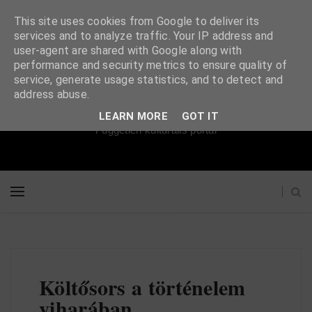
This site uses cookies from Google to deliver its
services and to analyze traffic. Your IP address and
user-agent are shared with Google along with
performance and security metrics to ensure quality of
service, generate usage statistics, and to detect and
Súgópéldány
address abuse.
LEARN MORE
GOT IT
Független kulturális portál
Költősors a történelem
viharában