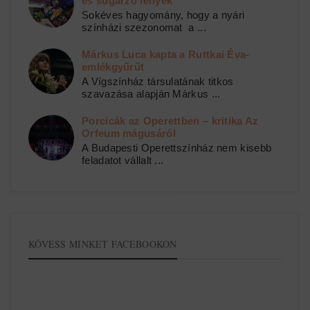
és sugárzó lények
Sokéves hagyomány, hogy a nyári
színházi szezonomat a ...
Márkus Luca kapta a Ruttkai Éva-
emlékgyűrűt
A Vígszínház társulatának titkos
szavazása alapján Márkus ...
Porcicák az Operettben – kritika Az
Orfeum mágusáról
A Budapesti Operettszínház nem kisebb
feladatot vállalt ...
KÖVESS MINKET FACEBOOKON