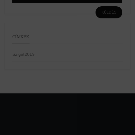
CÍMKÉK
Sziget2019