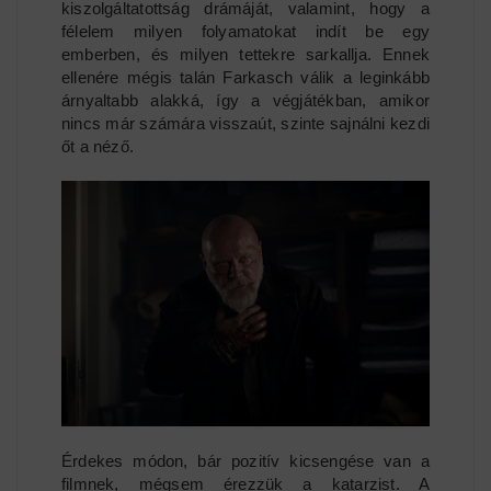
kiszolgáltatottság drámáját, valamint, hogy a
félelem milyen folyamatokat indít be egy
emberben, és milyen tettekre sarkallja. Ennek
ellenére mégis talán Farkasch válik a leginkább
árnyaltabb alakká, így a végjátékban, amikor
nincs már számára visszaút, szinte sajnálni kezdi
őt a néző.
Érdekes módon, bár pozitív kicsengése van a
filmnek, mégsem érezzük a katarzist. A