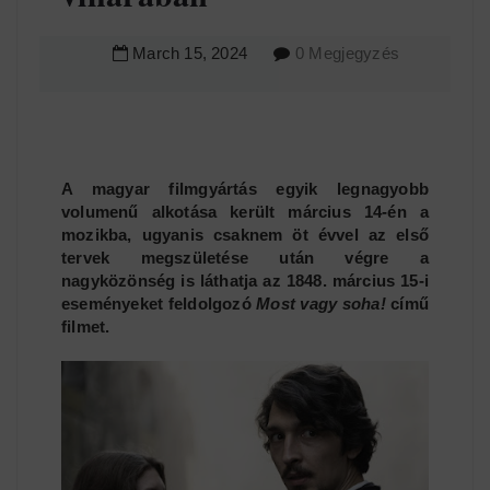
March
15
,
2024
0 Megjegyzés
A magyar filmgyártás egyik legnagyobb
volumenű alkotása került március 14-én a
mozikba, ugyanis csaknem öt évvel az első
tervek megszületése után végre a
nagyközönség is láthatja az 1848. március 15-i
eseményeket feldolgozó
Most vagy soha!
című
filmet.