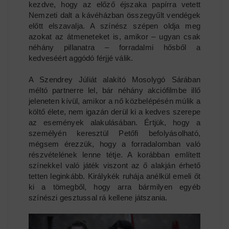
kezdve, hogy az előző éjszaka papírra vetett
Nemzeti dalt a kávéházban összegyűlt vendégek
előtt elszavalja. A színész szépen oldja meg
azokat az átmeneteket is, amikor – ugyan csak
néhány pillanatra – forradalmi hősből a
kedveséért aggódó férjjé válik.
A Szendrey Júliát alakító Mosolygó Sárában
méltó partnerre lel, bár néhány akciófilmbe illő
jeleneten kívül, amikor a nő közbelépésén múlik a
költő élete, nem igazán derül ki a kedves szerepe
az események alakulásában. Értjük, hogy a
személyén keresztül Petőfi befolyásolható,
mégsem érezzük, hogy a forradalomban való
részvételének lenne tétje. A korábban említett
színekkel való játék viszont az ő alakján érhető
tetten leginkább. Királykék ruhája anélkül emeli őt
ki a tömegből, hogy arra bármilyen egyéb
színészi gesztussal rá kellene játszania.