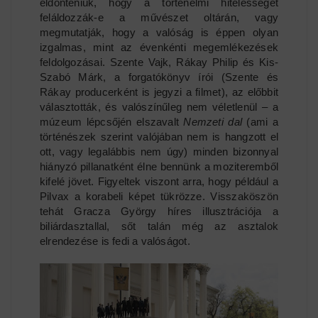
eldönteniük, hogy a történelmi hitelességet
feláldozzák-e a művészet oltárán, vagy
megmutatják, hogy a valóság is éppen olyan
izgalmas, mint az évenkénti megemlékezések
feldolgozásai. Szente Vajk, Rákay Philip és Kis-
Szabó Márk, a forgatókönyv írói (Szente és
Rákay producerként is jegyzi a filmet), az előbbit
választották, és valószínűleg nem véletlenül – a
múzeum lépcsőjén elszavalt
Nemzeti dal
(ami a
történészek szerint valójában nem is hangzott el
ott, vagy legalábbis nem úgy) minden bizonnyal
hiányzó pillanatként élne bennünk a moziteremből
kifelé jövet. Figyeltek viszont arra, hogy például a
Pilvax a korabeli képet tükrözze. Visszaköszön
tehát Gracza György híres illusztrációja a
biliárdasztallal, sőt talán még az asztalok
elrendezése is fedi a valóságot.