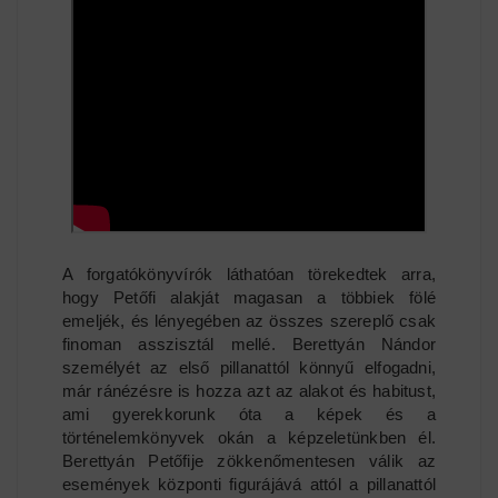
A forgatókönyvírók láthatóan törekedtek arra,
hogy Petőfi alakját magasan a többiek fölé
emeljék, és lényegében az összes szereplő csak
finoman asszisztál mellé. Berettyán Nándor
személyét az első pillanattól könnyű elfogadni,
már ránézésre is hozza azt az alakot és habitust,
ami gyerekkorunk óta a képek és a
történelemkönyvek okán a képzeletünkben él.
Berettyán Petőfije zökkenőmentesen válik az
események központi figurájává attól a pillanattól