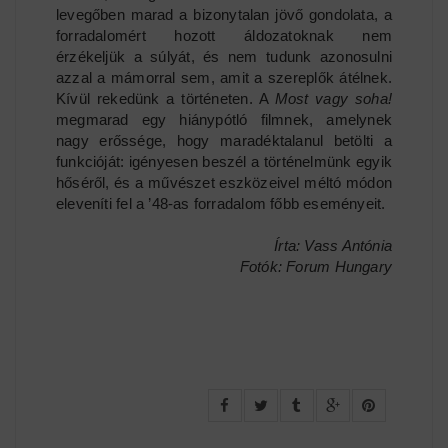
levegőben marad a bizonytalan jövő gondolata, a
forradalomért hozott áldozatoknak nem
érzékeljük a súlyát, és nem tudunk azonosulni
azzal a mámorral sem, amit a szereplők átélnek.
Kívül rekedünk a történeten. A
Most vagy soha!
megmarad egy hiánypótló filmnek, amelynek
nagy erőssége, hogy maradéktalanul betölti a
funkcióját: igényesen beszél a történelmünk egyik
hőséről, és a művészet eszközeivel méltó módon
eleveníti fel a ’48-as forradalom főbb eseményeit.
Írta: Vass Antónia
Fotók: Forum Hungary