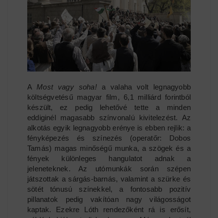
A
Most vagy soha!
a valaha volt legnagyobb
költségvetésű magyar film, 6,1 milliárd forintból
készült, ez pedig lehetővé tette a minden
eddiginél magasabb színvonalú kivitelezést. Az
alkotás egyik legnagyobb erénye is ebben rejlik: a
fényképezés és színezés (operatőr: Dobos
Tamás) magas minőségű munka, a szögek és a
fények különleges hangulatot adnak a
jeleneteknek. Az utómunkák során szépen
játszottak a sárgás-barnás, valamint a szürke és
sötét tónusú színekkel, a fontosabb pozitív
pillanatok pedig vakítóan nagy világosságot
kaptak. Ezekre Lóth rendezőként rá is erősít,