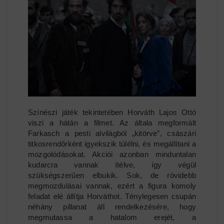
Színészi játék tekintetében Horváth Lajos Ottó
viszi a hátán a filmet. Az általa megformált
Farkasch a pesti alvilágból „kitörve”, császári
titkosrendőrként igyekszik túlélni, és megállítani a
mozgolódásokat. Akciói azonban minduntalan
kudarcra vannak ítélve, így végül
szükségszerűen elbukik. Sok, de rövidebb
megmozdulásai vannak, ezért a figura komoly
feladat elé állítja Horváthot. Ténylegesen csupán
néhány pillanat áll rendelkezésére, hogy
megmutassa a hatalom erejét, a