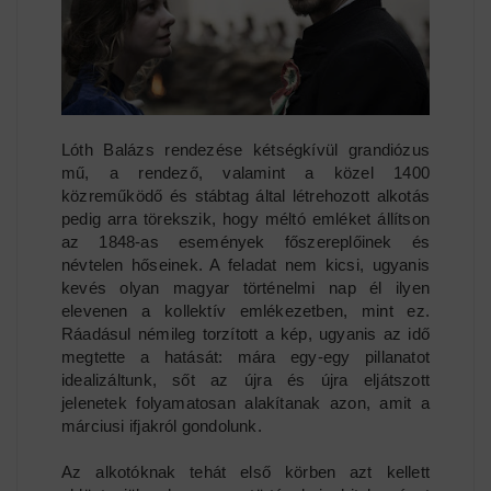
Lóth Balázs rendezése kétségkívül grandiózus
mű, a rendező, valamint a közel 1400
közreműködő és stábtag által létrehozott alkotás
pedig arra törekszik, hogy méltó emléket állítson
az 1848-as események főszereplőinek és
névtelen hőseinek. A feladat nem kicsi, ugyanis
kevés olyan magyar történelmi nap él ilyen
elevenen a kollektív emlékezetben, mint ez.
Ráadásul némileg torzított a kép, ugyanis az idő
megtette a hatását: mára egy-egy pillanatot
idealizáltunk, sőt az újra és újra eljátszott
jelenetek folyamatosan alakítanak azon, amit a
márciusi ifjakról gondolunk.
Az alkotóknak tehát első körben azt kellett