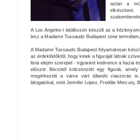
aztán a műv
elkészíten
szakemberek
A Los Angeles-i találkozón készült az a kézlenyom
lesz a Madame Tussauds Budapest zene termében, M
A Madame Tussauds Budapest folyamatosan készít f
az érdeklődőktől, hogy kinek a figuráját látnák szív
lista elején szerepel - egyaránt kedvence a hazai
először Bécsből kölcsönzött egy figurát, amel
megérkezett a várva várt állandó viaszmás is
látogatókat, mint Jennifer Lopez, Freddie Mercury,