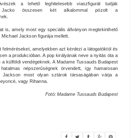
észek a lehető leghitelesebb viaszfigurát tudják
i. Jacko összesen két alkalommal pózolt a
nek.
at is, amely most egy speciális állványon megtekinthető
ichael Jackson figurája mellett.
elméréseket, amelyekben azt kérdezi a látogatóktól és
esen a produkcióban. A pop királyának neve a nyitás óta a
 és a külföldi vendégeknek. A Madame Tussauds Budapest
y hatalmas népszerűségnek örvendett, így hamarosan
. Jackson most olyan sztárok társaságában várja a
 Beyoncé, vagy Rihanna.
Fotó: Madame Tussauds Budapest