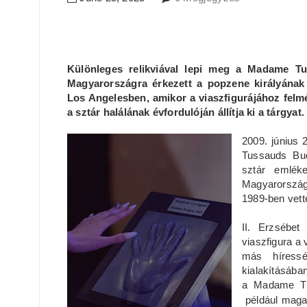
Különleges relikviával lepi meg a Madame Tu
Magyarországra érkezett a popzene királyának 
Los Angelesben, amikor a viaszfigurájához felmé
a sztár halálának évfordulóján állítja ki a tárgyat.
2009. június 
Tussauds Buda
sztár emléke
Magyarország
1989-ben vett
II. Erzsébet
viaszfigura a
más híressé
kialakításába
a Madame Tus
például magas