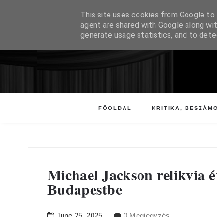
This site uses cookies from Google to d
agent are shared with Google along wit
generate usage statistics, and to det
FŐOLDAL
KRITIKA, BESZÁM
Michael Jackson relikvia 
Budapestbe
June
25
,
2025
0 Megjegyzés