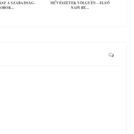
ÁSZ A SZABADSÁG-
MŰVÉSZETEK VÖLGYÉN – ELSŐ
OBOR...
NAPI BE...