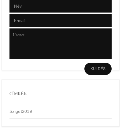
CÍMKÉK
Sziget2019