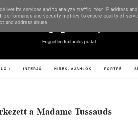
eliver its services and to analyze traffic. Your IP address and
h performance and security metrics to ensure quality of servi
Súgópéldány
ect and address abuse.
Független kulturális portál
OLÓ
INTERJÚ
HÍREK, AJÁNLÓK
PORTRÉ
S
érkezett a Madame Tussauds