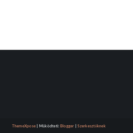
ThemeXpose
| Működteti:
Blogger
|
Szerkesztőknek