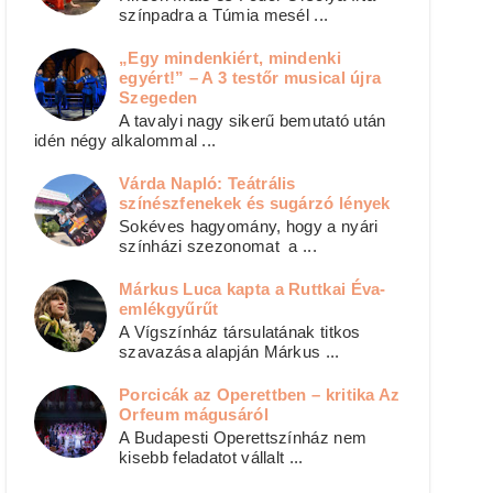
színpadra a Túmia mesél ...
„Egy mindenkiért, mindenki
egyért!” – A 3 testőr musical újra
Szegeden
A tavalyi nagy sikerű bemutató után
idén négy alkalommal ...
Várda Napló: Teátrális
színészfenekek és sugárzó lények
Sokéves hagyomány, hogy a nyári
színházi szezonomat a ...
Márkus Luca kapta a Ruttkai Éva-
emlékgyűrűt
A Vígszínház társulatának titkos
szavazása alapján Márkus ...
Porcicák az Operettben – kritika Az
Orfeum mágusáról
A Budapesti Operettszínház nem
kisebb feladatot vállalt ...