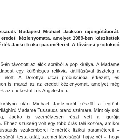
ssauds Budapest Michael Jackson rajongótáborát.
eredeti kézlenyomata, amelyet 1989-ben készítettek
rték Jacko fizikai paramétereit. A fővárosi produkció
25-én távozott az élők sorából a pop királya. A Madame
pest egy különleges relikvia kiállításával tiszteleg a
 előtt. A Dorottya utcai produkcióba érkezett, és
on is marad az az eredeti kézlenyomat, amelyet még
ek az énekestől Los Angelesben.
 királynő után Michael Jacksonról készült a legtöbb
 világhírű Madame Tussauds brand számára. Mint oly sok
g, Jacko is személyesen részt vett a figurája
n. Ehhez szükség volt egy több órás találkozóra, amikor
sauds szakemberei felmérték fizikai paramétereit
–
ságát, testalkatát, szemei távolságát, hajszínét
–
, hogy