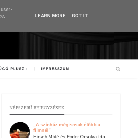
 user-
ce,
LEARN MORE
GOT IT
ÚGÓ PLUSZ
IMPRESSZUM
NÉPSZERŰ BEJEGYZÉSEK
„A színház mégiscsak élőbb a
filmnél”
Hirsch Máté és Fodor Orsolya írta