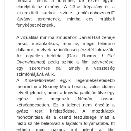
próbára teszik a türelmet, de ezzel együtt
elmélyítik az élményt. A 4:3-as képarány és a
lekerekített sarkok szinte „emlékdobozszerű”
látványt teremtenek, mintha egy múltbeli
fényképet néznénk.
A vizualitás minimalizmusához Daniel Hart zenéje
társul: melankolikus, repetitív, mégis felemelő
dallamok, melyek az időtlenség érzetét fokozzák.
Az egyetlen betétdal (Dark Rooms:
I Get
Overwhelmed
) pedig szinte a film szívverése:
egy szerelmes dal, amely a veszteség
szimfóniájává válik.
A
Kísértettörténet
egyik legemlékezetesebb
momentuma Rooney Mara hosszú, valós időben
felvett jelenete, amint a konyha padlóján ülve egy
egész pitét megeszik. Némán, lassan,
kétségbeesetten. Ez a jelenet nem öncélú: a
gyász testi kifejeződése. A mozdulatok
monotonitása és a csend feszültsége miatt a
néző szinte beleolvad a fájdalom folyamatába. Itt
érthető meg igazán, mit jelent a film