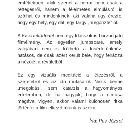
emlékekben, akik szerint a horror nem csak a
rettegésről, hanem a félelmetes elmúlásról is
szólhat és mindenkinek, aki valaha úgy érezte,
hogy egy hely, egy dal, egy tárgy „megőrizte” őt.
A
Kísértettörténet
nem egy klasszikus borzongató
filmélmény. Az egyetlen jumpscare, amely
valójában nem is köthető a kísértetünkhöz,
hatásos, de csak azért került bele, hogy felrázza
a nézőjét a révületből.
Ez egy vizuális meditáció a létezésről, a
szeretetről és az idő múlásáról. Nincs benne
„megoldás”, sem katarzis a hagyományos
értelemben, de ha hagyjuk, hogy a ritmusa
magával vigyen, akkor valami különösen ritka
történik: a film elkezd rólunk is szólni.
Írta: Pus József