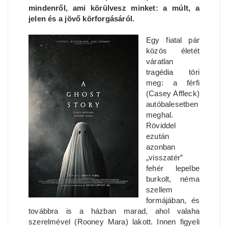
mindenről, ami körülvesz minket: a múlt, a
jelen és a jövő körforgásáról.
Egy fiatal pár
közös életét
váratlan
tragédia töri
meg: a férfi
(Casey Affleck)
autóbalesetben
meghal.
Röviddel
ezután
azonban
„visszatér”
fehér lepelbe
burkolt, néma
szellem
formájában, és
továbbra is a házban marad, ahol valaha
szerelmével (Rooney Mara) lakott. Innen figyeli