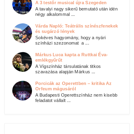
A 3 testőr musical újra Szegeden
A tavalyi nagy sikerű bemutató után idén
négy alkalommal ...
Várda Napló: Teátrális színészfenekek
és sugárzó lények
Sokéves hagyomány, hogy a nyári
színházi szezonomat a ...
Márkus Luca kapta a Ruttkai Éva-
emlékgyűrűt
A Vígszínház társulatának titkos
szavazása alapján Márkus ...
Porcicák az Operettben – kritika Az
Orfeum mágusáról
A Budapesti Operettszínház nem kisebb
feladatot vállalt ...