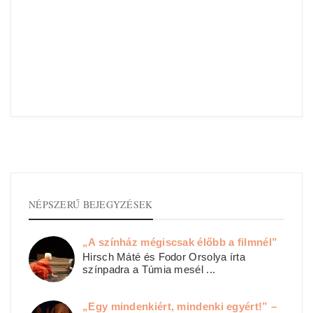
NÉPSZERŰ BEJEGYZÉSEK
„A színház mégiscsak élőbb a filmnél”
Hirsch Máté és Fodor Orsolya írta
színpadra a Túmia mesél ...
„Egy mindenkiért, mindenki egyért!” –