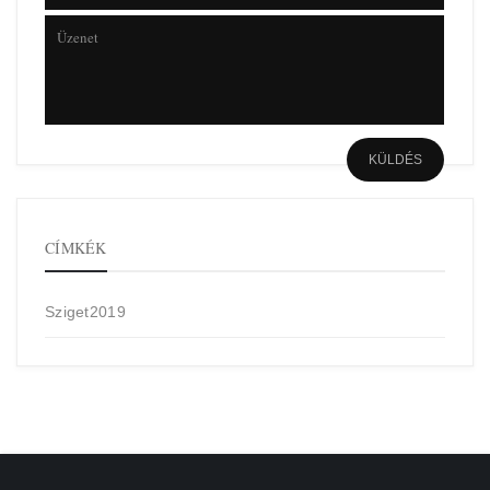
CÍMKÉK
Sziget2019