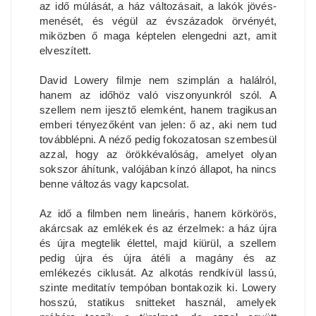
az idő múlását, a ház változásait, a lakók jövés-
menését, és végül az évszázadok örvényét,
miközben ő maga képtelen elengedni azt, amit
elveszített.
David Lowery filmje nem szimplán a halálról,
hanem az időhöz való viszonyunkról szól. A
szellem nem ijesztő elemként, hanem tragikusan
emberi tényezőként van jelen: ő az, aki nem tud
továbblépni. A néző pedig fokozatosan szembesül
azzal, hogy az örökkévalóság, amelyet olyan
sokszor áhítunk, valójában kínzó állapot, ha nincs
benne változás vagy kapcsolat.
Az idő a filmben nem lineáris, hanem körkörös,
akárcsak az emlékek és az érzelmek: a ház újra
és újra megtelik élettel, majd kiürül, a szellem
pedig újra és újra átéli a magány és az
emlékezés ciklusát. Az alkotás rendkívül lassú,
szinte meditatív tempóban bontakozik ki. Lowery
hosszú, statikus snitteket használ, amelyek