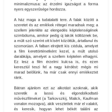
minimalizmusa: az érzelmi igazságot a forma
nyers egyszerűsége hordozza.
A ház maga a tudatalatti tere. A falak között a
szeretet és az emlékek rétegei maradnak meg; a
szellem jelenléte az elengedés képtelenségének
szimbóluma, amikor pedig új lakók költöznek be,
a múlt szó szerint ott kísért közöttük, ártatlanul és
szomorúan. A falban elrejtett kis cédula, amelyet
a film kerettörténetként kezel, a múlt utolsó
darabkája, amelyet a szellem képtelen elhagyni.
Ez lesz a film érzelmi kulcsa is, és ezen
keresztül teszi fel a nagy kérdést: mégis mi
marad belőlünk, ha már csak ennyi emlékeztet
ránk.
Bátran ajánlom ezt az alkotást azoknak, akik
szeretik a lassú és elgondolkodtató
művészfilmeket (a Tarkovszkij, Malick, Kaufman
vonalon mozogva), akik vesztettek már el valakit,
és keresik, hogyan lehet békét találni az