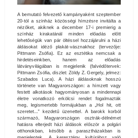
A bemutató felvezető kampányaként szeptember
20-tól a színház közösségi hímzésre invitálta a
nézőket, akiknek a december 17-i premierig a
színház kirakatánál minden előadás előtt
lehetőségük van pár öltéssel hozzájárulni a házi
áldásokat idéző plakát-vásznakhoz (tervezője:
Pittmann Zsófia). Ez az esztétika nemcsak a
hirdetéseinkben, hanem az előadás
látványvilágában is megjelenik (falvédőtervek:
Pittmann Zsófia, díszlet: Zöldy Z. Gergely, jelmez:
Szabados Luca). A házi áldásoknak hosszú
története van Magyarországon: a hímzett vagy
festett alkotások hagyományosan a mindennapi
életre vonatkozó erkölcsi rendet fogalmazták
meg, legismertebb formájukban a „Hol hit, ott
szeretet...” kezdetű üzenettel. A barokk korból
származó, Magyarországon osztrák-délnémet
hatásra elterjedt házi áldások először a polgári
otthonokban, később a parasztházakban is
megjelentek. A keresztény kultúrához való