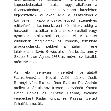
kapcsolódásukat mutatja, hogy általában a
tisztaszobában, a szenteltvíztartó közelében
függesztették ki őket. Míg a századforduló
környékén inkább a család egyedi, személyes
relikviáiként, kézimunkaként készültek, addig a
huszadik században már a sokszorosított vagy
nyomtatott változatok terjedtek el. A kortárs
kultúrában megjelentek az ironikus, feminista
újragondolások, például a Zalai Imréné
találkozása David Bowieval című alkotás, amely
Szabó Eszter Ágnes 1998-as műve, ez később
mémmé is vált.
Az élő zenekari kísérettel bemutatott
Parasztoperá
ban Kováts Adél, László Zsolt,
Berényi Nóra Blanka, Bata Éva és Pál András
mellett a társulathoz frissen szerződött Katona
Péter Dánielt és Krisztik Csabát, továbbá
vendégként Kádár Kingát és Kaszás Gergőt
láthatják a nézők.