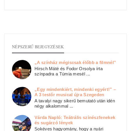
NÉPSZERŰ BEJEGYZÉSEK
„A színház mégiscsak élőbb a filmnél”
Hirsch Máté és Fodor Orsolya írta
színpadra a Túmia mesél ...
„Egy mindenkiért, mindenki egyért!” –
A 3 testőr musical újra Szegeden
A tavalyi nagy sikerű bemutató után idén
négy alkalommal ...
Várda Napló: Teátrális színészfenekek
és sugárzó lények
Sokéves hagyomány, hogy a nyári