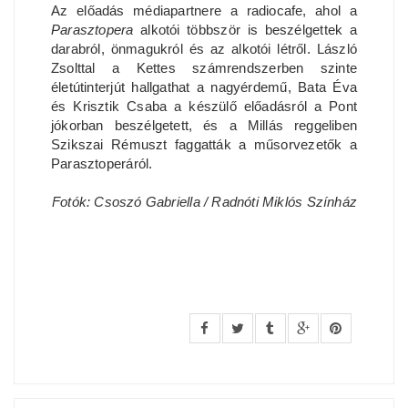
Az előadás médiapartnere a radiocafe, ahol a
Parasztopera
alkotói többször is beszélgettek a
darabról, önmagukról és az alkotói létről. László
Zsolttal a Kettes számrendszerben szinte
életútinterjút hallgathat a nagyérdemű, Bata Éva
és Krisztik Csaba a készülő előadásról a Pont
jókorban beszélgetett, és a Millás reggeliben
Szikszai Rémuszt faggatták a műsorvezetők a
Parasztoperáról.
Fotók: Csoszó Gabriella / Radnóti Miklós Színház