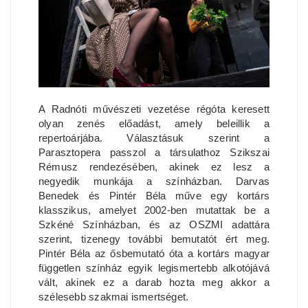
A Radnóti művészeti vezetése régóta keresett
olyan zenés előadást, amely beleillik a
repertoárjába. Választásuk szerint a
Parasztopera passzol a társulathoz Szikszai
Rémusz rendezésében, akinek ez lesz a
negyedik munkája a színházban. Darvas
Benedek és Pintér Béla műve egy kortárs
klasszikus, amelyet 2002-ben mutattak be a
Szkéné Színházban, és az OSZMI adattára
szerint, tizenegy további bemutatót ért meg.
Pintér Béla az ősbemutató óta a kortárs magyar
független színház egyik legismertebb alkotójává
vált, akinek ez a darab hozta meg akkor a
szélesebb szakmai ismertséget.