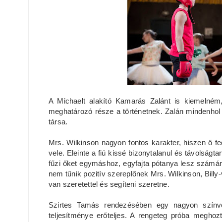
A Michaelt alakító Kamarás Zalánt is kiemelném
meghatározó része a történetnek. Zalán mindenhol 
társa.
Mrs. Wilkinson nagyon fontos karakter, hiszen ő fede
vele. Eleinte a fiú kissé bizonytalanul és távolságt
fűzi őket egymáshoz, egyfajta pótanya lesz számára
nem tűnik pozitív szereplőnek Mrs. Wilkinson, Billy-
van szeretettel és segíteni szeretne.
Szirtes Tamás rendezésében egy nagyon színvon
teljesítménye erőteljes. A rengeteg próba megho