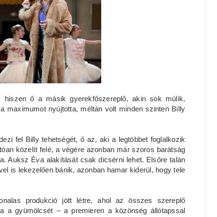
, hiszen ő a másik gyerekfőszereplő, akin sok múlik,
a maximumot nyújtotta, méltán volt minden szinten Billy
zi fel Billy tehetségét, ő az, aki a legtöbbet foglalkozik
artóan közelít felé, a végére azonban már szoros barátság
. Auksz Éva alakítását csak dicsérni lehet. Elsőre talán
vel is lekezelően bánik, azonban hamar kiderül, hogy tele
alas produkció jött létre, ahol az összes szereplő
zta a gyümölcsét – a premieren a közönség állótapssal