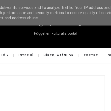
eliver its services and to analyze traffic. Your IP address and
h performance and security metrics to ensure quality of servi
Súgópéldány
ect and address abuse.
Független kulturális portál
OLÓ
INTERJÚ
HÍREK, AJÁNLÓK
PORTRÉ
S