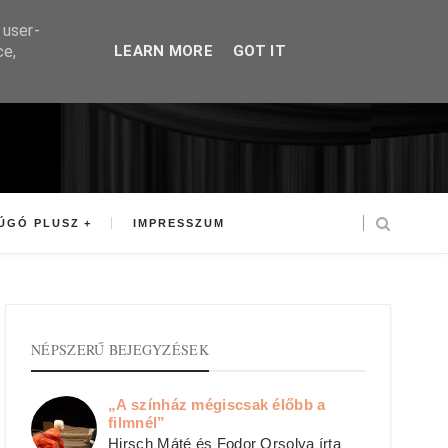
 user-
ce,
LEARN MORE
GOT IT
ÚGÓ PLUSZ
IMPRESSZUM
NÉPSZERŰ BEJEGYZÉSEK
„A színház mégiscsak élőbb a
filmnél”
Hirsch Máté és Fodor Orsolya írta