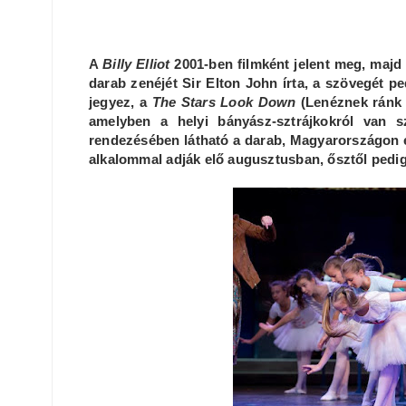
A
Billy Elliot
2001-ben filmként jelent meg, majd
darab zenéjét Sir Elton John írta, a szövegét pe
jegyez, a
The Stars Look Down
(Lenéznek ránk a
amelyben a helyi bányász-sztrájkokról van 
rendezésében látható a darab, Magyarországon el
alkalommal adják elő augusztusban, ősztől pedig