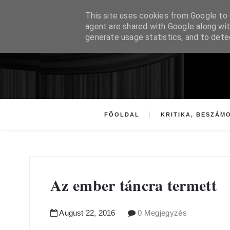
This site uses cookies from Google to d
agent are shared with Google along wit
generate usage statistics, and to det
FŐOLDAL
KRITIKA, BESZÁM
Az ember táncra termett
August
22
,
2016
0 Megjegyzés