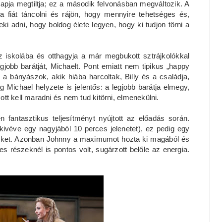
n apja megtiltja; ez a második felvonásban megváltozik. A
 a fiát táncolni és rájön, hogy mennyire tehetséges és,
eki adni, hogy boldog élete legyen, hogy ki tudjon törni a
 az iskolába és otthagyja a már megbukott sztrájkolókkal
egjobb barátját, Michaelt. Pont emiatt nem tipikus „happy
a bányászok, akik hiába harcoltak, Billy és a családja,
Michael helyzete is jelentős: a legjobb barátja elmegy,
 ott kell maradni és nem tud kitörni, elmenekülni.
en fantasztikus teljesítményt nyújtott az előadás során.
ivéve egy nagyjából 10 perces jelenetet), ez pedig egy
ereket. Azonban Johnny a maximumot hozta ki magából és
 részeknél is pontos volt, sugárzott belőle az energia.