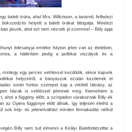
 egy balett órára, ahol Mrs. Wilkinson, a tanárnő, felfedezi
 bokszedzés helyett a balett órákat látogatja. Mindezt
sban járunk, ahol ezt nem néznék jó szemmel – Billy apja
lhunyt édesanyja emléke folyton jelen van az életében,
ontra, a háttérben pedig a politikai viszályok és a
, mintegy egy perces vetítéssel kezdődik, ekkor kapunk
politikai helyzetről, a bányászok ezután kezdenek el
lőadás során fontos szerepet kap a vetített látvány, az
pen házak is vetítéssel jelennek meg. Kiemelném a
t, ahol a függöny előtt, a színpadon várakoznak Billy-ék
ban az Opera függönye előtt állnak, így teljesen élethű a
vül sok kép- és jelenetváltást minden fennakadás nélkül
végén Billy nem tud elmenni a Királyi Balettintézetbe a