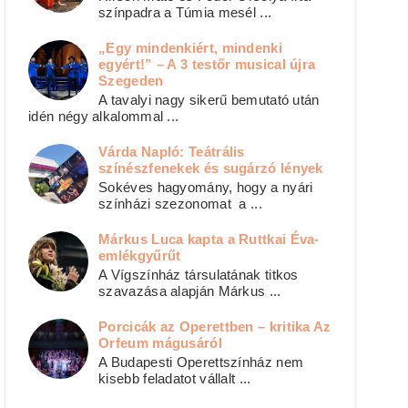
színpadra a Túmia mesél ...
„Egy mindenkiért, mindenki
egyért!” – A 3 testőr musical újra
Szegeden
A tavalyi nagy sikerű bemutató után
idén négy alkalommal ...
Várda Napló: Teátrális
színészfenekek és sugárzó lények
Sokéves hagyomány, hogy a nyári
színházi szezonomat a ...
Márkus Luca kapta a Ruttkai Éva-
emlékgyűrűt
A Vígszínház társulatának titkos
szavazása alapján Márkus ...
Porcicák az Operettben – kritika Az
Orfeum mágusáról
A Budapesti Operettszínház nem
kisebb feladatot vállalt ...