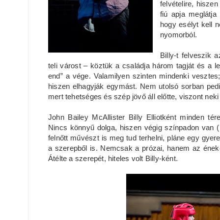
felvételire, hisze
fiú apja meglátja
hogy esélyt kell n
nyomorból.
Billy-t felveszik
teli várost – köztük a családja három tagját és a l
end” a vége. Valamilyen szinten mindenki vesztes; 
hiszen elhagyják egymást. Nem utolsó sorban pedig 
mert tehetséges és szép jövő áll előtte, viszont neki
John Bailey McAllister Billy Elliotként minden tér
Nincs könnyű dolga, hiszen végig színpadon van (k
felnőtt művészt is meg tud terhelni, pláne egy gy
a szerepből is. Nemcsak a prózai, hanem az énekes
Átélte a szerepét, hiteles volt Billy-ként.