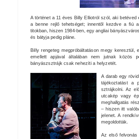
A történet a 11 éves Billy Elliotról szól, aki betéved
a benne rejlő tehetséget; innentől kezdve a fiú a
titokban, hiszen 1984-ben, egy angliai bányászváro
és bátyja pedig pláne.
Billy rengeteg megpróbáltatáson megy keresztül, e
emellett apjával általában nem jutnak közös p
bányászsztrájk csak nehezíti a helyzetét.
A darab egy rövid
tájékoztatást a 
sztrájkolni. Az e
utcakép vagy ép
meghallgatás rész
– hiszen itt való
jelenet. A rendkí
megoldották.
Az első felvonás 