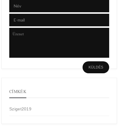
CÍMKÉK
Sziget2019