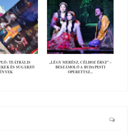
PLÓ: TEÁTRÁLIS
„LÉGY MERÉSZ, CÉLHOZ ÉRSZ” –
EKEK ÉS SUGÁRZÓ
BESZÁMOLÓ A BUDAPESTI
ÉNYEK
OPERETTSZ...