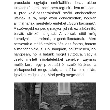
produkció egyfajta emlékállítás lesz, akkor
tulajdonképpen ennek sem fogunk ellent mondani.
A produkció-összerakásról szóló anekdotában
utalnak is rá, hogy azon gondolkodtak, hogyan
állíthatnának megfelelő emléket „Gyuri bácsinak”.
A szövegekhez pedig nagyon jól illik ez a közelítő,
baráti, söröző hangulat. A versek ettől még
komolyak maradnak, elgondolkodtatnak. Mert
nemcsak a méltó emlékállítás lesz fontos, hanem
a mondanivaló is. Hol hangban, hol zenében, hol
hangosan, hol a hátunk mögül suttogva, vagy a
cselló mellett söralátétekkel zenélve. Egymás
mellé kerül egy prostituáltról szóló történet, a
párkapcsolati meguntalak, a halálba belebotlás.
Igazi ez és igazi az. Mari pedig megmarad.