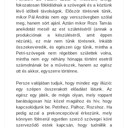
fokozatosan föloldódnak a szövegek és a köztünk
lévő időbeli távolságok. Először törésnek tűnik,
mikor Pál András nem egy versszövegben szólal
meg, hanem sört ajánl. Aztán mikor Rozs Tamás
anekdotát mesél az est születéséről (annak a
produkciónak a készüléséről, amit éppen
nézünk), ez már nem tűnik törésnek. Inkább
összekeveredik, és egészen úgy tűnik, mintha a
Petri-szövegek nem régebben születtek volna,
mintha nem egy néhány hónapja történt esetről
számolnának be a művészek, hanem az egész
ott és akkor, egyszerre történne.
Persze valójában tudjuk, hogy mindez egy illúzió:
egy szépen összerakott előadást látunk. Az
egész egy játék, de mégis olyan, mely roppant
barátságosan húz közel magához és hív, hogy
kapcsolódjunk be. Petrihez, Pálhoz, Rozshoz. Ha
pedig azzal a prekoncepcióval érkezünk, mely
könnyen fölmerül egyetlen szerző szövegei köré
szerveződő estek kapcsán, hogy tudniillik a