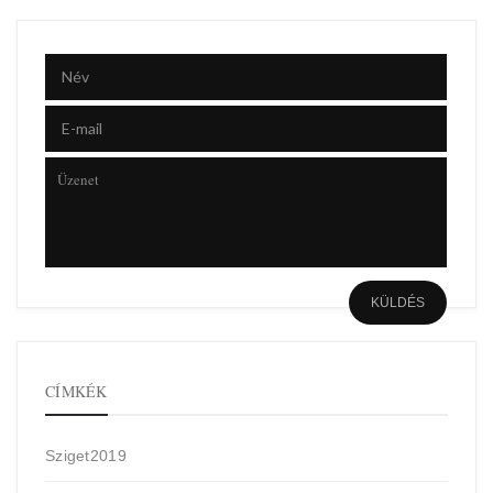
CÍMKÉK
Sziget2019