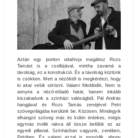
Aztán egy ponton odahívja magához Rozs
Tamást is a csellójával, mintha zavarná a
távolság, ez a konstrukció. És a távolság köztünk
is csökken. Mert a nézőktől is megkérdezi, hogy
ki akar velük sörözni. Valami föloldódik. Nem is
annyira a néző-előadó határ, hanem inkább
kiszakadunk a színházi valóságból, Pál András
hangjával és Rozs Tamás zenéjével Petri
szövegvilágába kerülünk be. Közösen. Mindegyik
elhangzó szöveg más és külön érdekes, mégis
egymás mellé rakva áll össze belőlük ez az
egyedi pillanat. Színházban vagyunk, zenében,
Petriben. És valami azzal is mosódik, ahogy