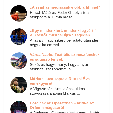
„A színház mégiscsak élőbb a filmnél”
Hirsch Máté és Fodor Orsolya írta
színpadra a Túmia mesél ...
„Egy mindenkiért, mindenki egyért!” –
A 3 testőr musical újra Szegeden
A tavalyi nagy sikerű bemutató után idén
négy alkalommal ...
Várda Napló: Teátrális színészfenekek
és sugárzó lények
Sokéves hagyomány, hogy a nyári
színházi szezonomat a ...
Márkus Luca kapta a Ruttkai Éva-
emlékgyűrűt
A Vígszínház társulatának titkos
szavazása alapján Márkus ...
Porcicák az Operettben – kritika Az
Orfeum mágusáról
A Budapesti Operettszínház nem kisebb