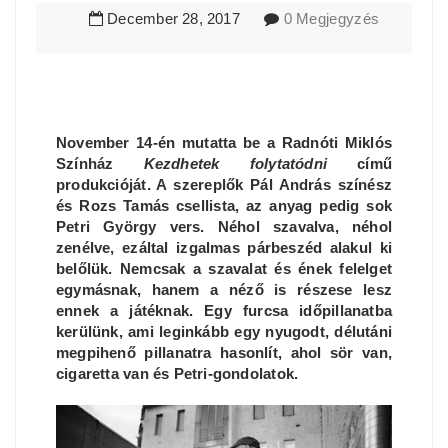
December
28
,
2017
0 Megjegyzés
November 14-én mutatta be a Radnóti Miklós
Színház
Kezdhetek folytatódni
című
produkcióját. A szereplők Pál András színész
és Rozs Tamás csellista, az anyag pedig sok
Petri György vers. Néhol szavalva, néhol
zenélve, ezáltal izgalmas párbeszéd alakul ki
belőlük. Nemcsak a szavalat és ének felelget
egymásnak, hanem a néző is részese lesz
ennek a játéknak. Egy furcsa időpillanatba
kerülünk, ami leginkább egy nyugodt, délutáni
megpihenő pillanatra hasonlít, ahol sör van,
cigaretta van és Petri-gondolatok.