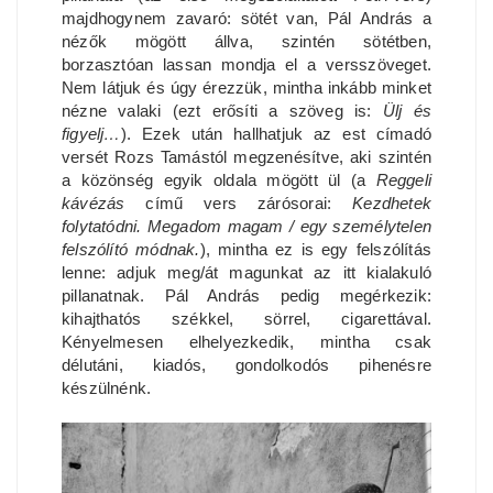
majdhogynem zavaró: sötét van, Pál András a
nézők mögött állva, szintén sötétben,
borzasztóan lassan mondja el a versszöveget.
Nem látjuk és úgy érezzük, mintha inkább minket
nézne valaki (ezt erősíti a szöveg is:
Ülj és
figyelj…
). Ezek után hallhatjuk az est címadó
versét Rozs Tamástól megzenésítve, aki szintén
a közönség egyik oldala mögött ül (a
Reggeli
kávézás
című vers zárósorai:
Kezdhetek
folytatódni. Megadom magam / egy személytelen
felszólító módnak.
), mintha ez is egy felszólítás
lenne: adjuk meg/át magunkat az itt kialakuló
pillanatnak. Pál András pedig megérkezik:
kihajthatós székkel, sörrel, cigarettával.
Kényelmesen elhelyezkedik, mintha csak
délutáni, kiadós, gondolkodós pihenésre
készülnénk.