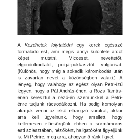
A
Kezdhetek folytatódni
egy kerek egésszé
formálódó est, ami mégis annyi különféle arcot
képet mutatni. Vicceset, nevettetőt,
elgondolkodtatót, polgárpukkasztót, vulgárisat.
(Különös, hogy még a sokadik káromkodás után
is zavartan nevet a közönségben valaki.) A
lényeg, hogy valahogy az egész olyan Petri-ízű
legyen, hogy a Pál András-énen, a Rozs Tamás-
énen keresztül a néző-én szemünkkel a Petri-
énre tudjunk rácsodálkozni. Ha pedig komolyan
akarjuk venni az első elhangzó sorokat, akkor
arra kell ügyelnünk, hogy amellett, hogy
kellemesen elücsörgünk ebben a sörmámoros
esti sziesztában, nézőként, hallgatóként figyeljünk
is. Mi Petrire, meg arra, ahogyan ő ránk figyel.