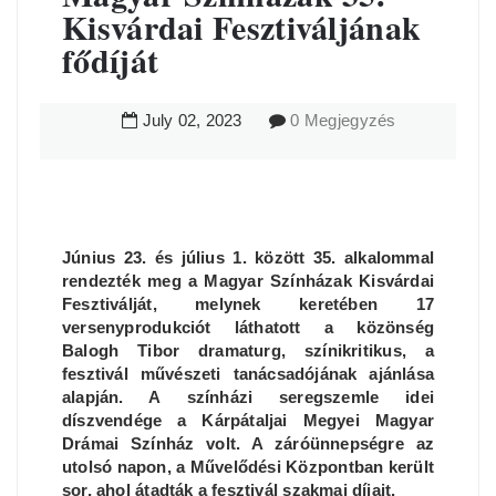
Kisvárdai Fesztiváljának
fődíját
July
02
,
2023
0 Megjegyzés
Június 23. és július 1. között 35. alkalommal
rendezték meg a Magyar Színházak Kisvárdai
Fesztiválját, melynek keretében 17
versenyprodukciót láthatott a közönség
Balogh Tibor dramaturg, színikritikus, a
fesztivál művészeti tanácsadójának ajánlása
alapján. A színházi seregszemle idei
díszvendége a Kárpátaljai Megyei Magyar
Drámai Színház volt. A záróünnepségre az
utolsó napon, a Művelődési Központban került
sor, ahol átadták a fesztivál szakmai díjait.