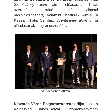
Szentivánéji álom
című előadásban Puck
szerepének átütő erejű színpadi
megvalósításáért, valamint
Matusek Attila
, a
Kassai Thália Színház
Szentivánéji álom
című
előadásának megrendezéséért.
Az Édes Anna alkotói
Kisvárda Város Polgármesterének díját
kapja a
Kolozsvári Babeș-Bolyai Tudományegyetem