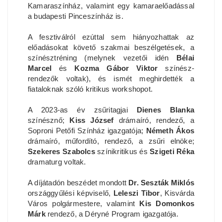
Kamaraszínház, valamint egy kamaraelőadással
a budapesti Pinceszínház is.
A fesztiválról ezúttal sem hiányozhattak az
előadásokat követő szakmai beszélgetések, a
színésztréning (melynek vezetői idén
Bélai
Marcel
és
Kozma Gábor Viktor
színész-
rendezők voltak), és ismét meghirdették a
fiataloknak szóló kritikus workshopot.
A 2023-as év zsűritagjai
Dienes Blanka
színésznő;
Kiss József
drámaíró, rendező, a
Soproni Petőfi Színház igazgatója;
Németh Ákos
drámaíró, műfordító, rendező, a zsűri elnöke;
Szekeres Szabolcs
színikritikus és
Szigeti Réka
dramaturg voltak.
A díjátadón beszédet mondott
Dr. Seszták Miklós
országgyűlési képviselő,
Leleszi Tibor
, Kisvárda
Város polgármestere, valamint
Kis Domonkos
Márk
rendező, a Déryné Program igazgatója.