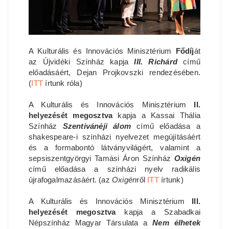
A Kulturális és Innovációs Minisztérium
Fődíj
át
az Újvidéki Színház kapja
III. Richárd
című
előadásáért, Dejan Projkovszki rendezésében.
(
ITT
írtunk róla)
A Kulturális és Innovációs Minisztérium
II.
helyezését megosztva
kapja a Kassai Thália
Színház
Szentivánéji álom
című előadása a
shakespeare-i színházi nyelvezet megújításáért
és a formabontó látványvilágért, valamint a
sepsiszentgyörgyi Tamási Áron Színház
Oxigén
című előadása a színházi nyelv radikális
újrafogalmazásáért. (az
Oxigén
ről
ITT
írtunk)
A Kulturális és Innovációs Minisztérium
III.
helyezését megosztva
kapja a Szabadkai
Népszínház Magyar Társulata a
Nem élhetek