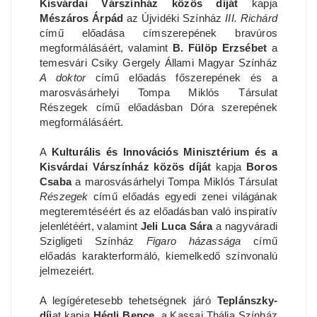
Kisvárdai Várszínház közös díját
kapja
Mészáros Árpád
az Újvidéki Színház
III. Richárd
című előadása címszerepének bravúros
megformálásáért, valamint
B. Fülöp Erzsébet
a
temesvári Csiky Gergely Állami Magyar Színház
A doktor
című előadás főszerepének és a
marosvásárhelyi Tompa Miklós Társulat
Részegek című előadásban Dóra szerepének
megformálásáért.
A
Kulturális és Innovációs Minisztérium és a
Kisvárdai Várszínház közös díját
kapja
Boros
Csaba
a marosvásárhelyi Tompa Miklós Társulat
Részegek
című előadás egyedi zenei világának
megteremtéséért és az előadásban való inspiratív
jelenlétéért, valamint
Jeli Luca Sára
a nagyváradi
Szigligeti Színház
Figaro házassága
című
előadás karakterformáló, kiemelkedő színvonalú
jelmezeiért.
A legígéretesebb tehetségnek járó
Teplánszky-
díj
at kapja
Hégli Bence
, a Kassai Thália Színház