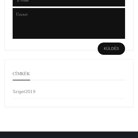
CÍMKÉK
Sziget2019