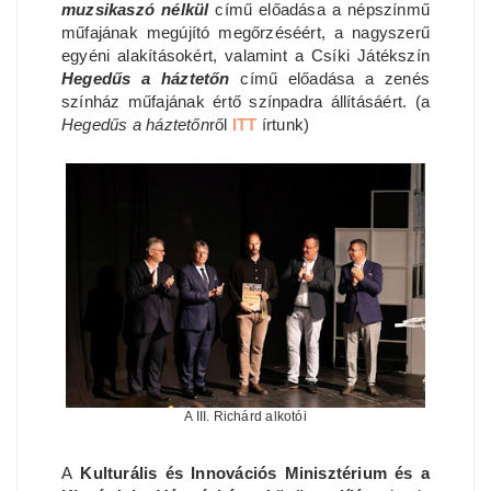
muzsikaszó nélkül
című előadása a népszínmű
műfajának megújító megőrzéséért, a nagyszerű
egyéni alakításokért, valamint a Csíki Játékszín
Hegedűs a háztetőn
című előadása a zenés
színház műfajának értő színpadra állításáért. (a
Hegedűs a háztetőn
ről
ITT
írtunk)
A III. Richárd alkotói
A
Kulturális és Innovációs Minisztérium és a