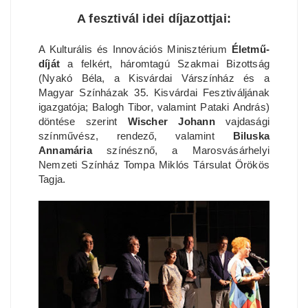
A fesztivál idei díjazottjai:
A Kulturális és Innovációs Minisztérium
Életmű-
díját
a felkért, háromtagú Szakmai Bizottság
(Nyakó Béla, a Kisvárdai Várszínház és a
Magyar Színházak 35. Kisvárdai Fesztiváljának
igazgatója; Balogh Tibor, valamint Pataki András)
döntése szerint
Wischer Johann
vajdasági
színművész, rendező, valamint
Biluska
Annamária
színésznő, a Marosvásárhelyi
Nemzeti Színház Tompa Miklós Társulat Örökös
Tagja.