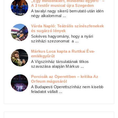
„Egy mindenkiért, mindenki egyért!” –
A 3 testőr musical újra Szegeden
A tavalyi nagy sikerű bemutató után idén
négy alkalommal ...
Várda Napló: Teátrális színészfenekek
és sugárzó lények
Sokéves hagyomány, hogy a nyári
színházi szezonomat a ...
Márkus Luca kapta a Ruttkai Éva-
emlékgyűrűt
A Vígszínház társulatának titkos
szavazása alapján Márkus ...
Porcicák az Operettben – kritika Az
Orfeum mágusáról
A Budapesti Operettszínház nem kisebb
feladatot vállalt ...